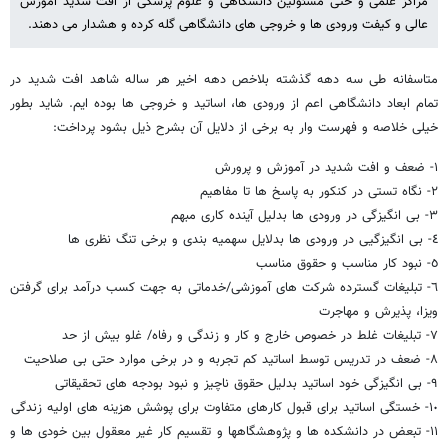
مراکز علمی و حتی مسئولین دانشگاهی و علوم پزشکی از افت شدید آموزش
عالی و کیفت ورودی ها و خروجی های دانشگاهی گله کرده و هشدار می دهند.
متاسفانه طی سه دهه گذشته بلاخص دهه اخیر هر ساله شاهد افت شدید در
تمام ابعاد دانشگاهی اعم از ورودی ها، اساتید و خروجی ها بوده ایم. شاید بطور
خیلی خلاصه و فهرست وار به برخی از دلایل آن بشرح ذیل بشود پرداخت:
١- ضعف و افت شدید در آموزش و پرورش
٢- نگاه تستی در کنکور به پاسخ ها تا مفاهیم
٣- بی انگیزگی در ورودی ها بدلیل آینده کاری مبهم
٤- بی انگیزگیی در ورودی ها بدلایل سهمیه بندی و برخی تنگ نظری ها
٥- نبود کار مناسب و حقوق مناسب
٦- تبلیغات گسترده شرکت های آموزشی/خدماتی به جهت کسب درآمد برای گرفتن
ویزا، پذیرش و مهاجرت
٧- تبلیغات غلط در خصوص خارج و کار و زندگی و رفاه/ غلو بیش از حد
٨- ضعف در تدریس توسط اساتید کم تجربه و در برخی موارد حتی بی صلاحیت
٩- بی انگیزگی خود اساتید بدلیل حقوق ناچیز و نبود بودجه های تحقیقاتی
١٠- خستگی اساتید برای قبول کارهای متفاوت برای پوشش هزینه های اولیه زندگی
١١- تبعض در دانشکده ها و پژوهشگاهها و تقسیم کار غیر معقول بین خودی ها و