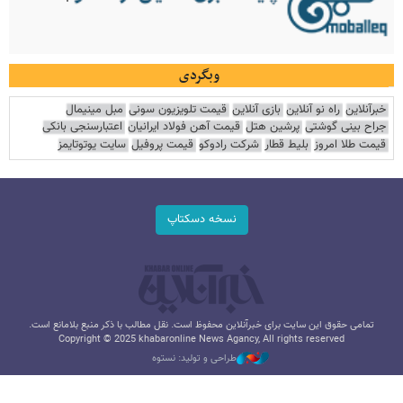
وبگردی
خبرآنلاین
راه نو آنلاین
بازی آنلاین
قیمت تلویزیون سونی
مبل مینیمال
جراح بینی گوشتی
پرشین هتل
قیمت آهن فولاد ایرانیان
اعتبارسنجی بانکی
قیمت طلا امروز
بلیط قطار
شرکت رادوکو
قیمت پروفیل
سایت یوتوتایمز
نسخه دسکتاپ
تمامی حقوق این سایت برای خبرآنلاین محفوظ است. نقل مطالب با ذکر منبع بلامانع است.
Copyright © 2025 khabaronline News Agancy, All rights reserved
طراحی و تولید: نستوه