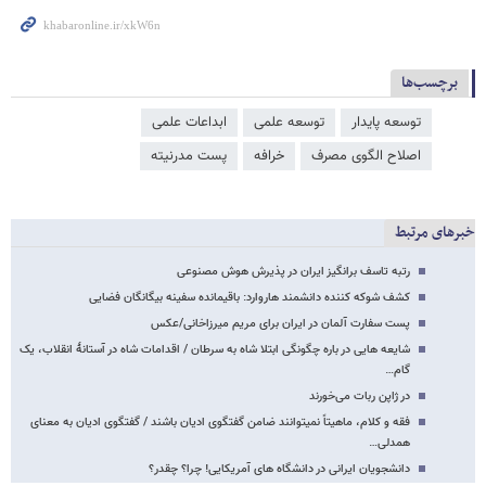
برچسب‌ها
توسعه پایدار
توسعه علمی
ابداعات علمی
اصلاح الگوی مصرف
خرافه
پست مدرنیته
خبرهای مرتبط
رتبه تاسف برانگیز ایران در پذیرش هوش مصنوعی
کشف شوکه کننده دانشمند هاروارد: باقیمانده سفینه بیگانگان فضایی
پست سفارت آلمان در ایران برای مریم میرزاخانی/عکس
شایعه هایی در باره چگونگی ابتلا شاه به سرطان / اقدامات شاه در آستانۀ انقلاب، یک
گام…
در ژاپن ربات می‌خورند
فقه و کلام، ماهیتاً نمیتوانند ضامن گفتگوی ادیان باشند / گفتگوی ادیان به معنای
همدلی…
دانشجویان ایرانی در دانشگاه های آمریکایی! چرا؟ چقدر؟