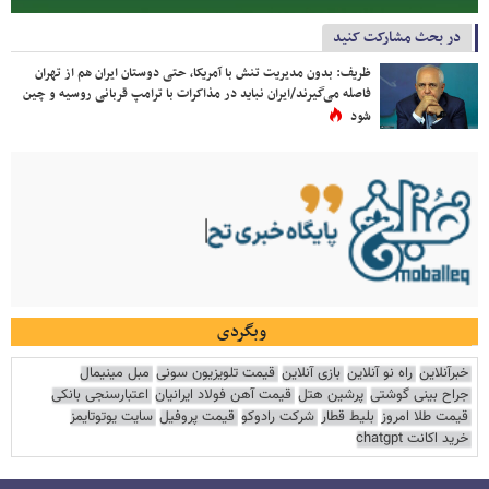
در بحث مشارکت کنید
ظریف: بدون مدیریت تنش با آمریکا، حتی دوستان ایران هم از تهران
فاصله می‌گیرند/ایران نباید در مذاکرات با ترامپ قربانی روسیه و چین
شود
وبگردی
خبرآنلاین
راه نو آنلاین
بازی آنلاین
قیمت تلویزیون سونی
مبل مینیمال
جراح بینی گوشتی
پرشین هتل
قیمت آهن فولاد ایرانیان
اعتبارسنجی بانکی
قیمت طلا امروز
بلیط قطار
شرکت رادوکو
قیمت پروفیل
سایت یوتوتایمز
خرید اکانت chatgpt