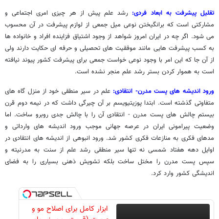
تقلیل پیشرفت به ابعاد فردی:
رشد علم پیش از هر چیزی امری اجتماعی و
مشارکتی است که برانگیختن نوعی میل جمعی از لوازم پیشرفت در آن محسوب
می شود. اگر چه در ایران امروز شواهد از وجود اشتیاق فزاینده افراد و خانواده ها
به کسب پیشرفت هایی مانند موفقیت های تحصیلی و حرفه ای حکایت دارند ولی
از آن جا که این امر با وجود نوعی خواست جمعی برای پیشرفت کشور پیوند نیافته
است به هموار کردن بستر رشد علم منجر نشده است.
ورود اندیشه های پست مدرن- انتقادی:
علم در سیر منطقی خود از منزل گاه های
متفاوتی گذشته است. ابتدا پوزیتیویسم بر آن چیرگی داشت که در نیمه دوم قرن
بیستم چالش های پست مدرن - انتقادی آن را با چالش جدی روبرو ساخت. اما
وضعیت پیرامونی ایران در عرصه جهانی موجب ورود اندیشه های وارداتی و
مدهای فکری به منازعات فکری کشور شد. ورود انبوهی از اندیشه های انتقادی در
اوایل دهه هفتاد شمسی نه تنها سیر منطقی رشد علم از سنت به مدرنیته و
سپس پست مدرن را مختل ساخت بلکه تشویش ذهنی بسیاری را به فضای
اندیشگی کشور وارد کرد.
ابزار کامل برای اصلاح مو و