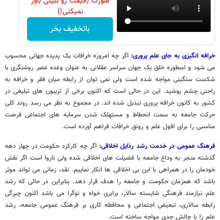
صورت (قیمت رو ببینی باور
نمیکنی!)
باتخفیف بخر
خرافه انگیزی به جای علم پروری:
اگر چه امروزه خرافات یک پدیده جهانی محسوب
می شود و اسطوره خلق یک جهان سراسر عقلانی به عنوان وعده عصر روشنگری با
شکست سنگینی مواجه شده است ولی نمی توان از رابطه میان فقر و خرافه به
راحتی چشم پوشید. این در حالی است که اکنون برخی از تریبون های تبلیغی در
کشور به کانون خرافه پروری تبدیل شده اند. در مجموع به نظر می رسد روند کلی
حرکت جامعه به سمت انحطاط و مستهلک شدن سرمایه های اجتماعی فرصت
مناسبی را برای افول علم و رونق خرافات فراهم آورده است.
فرهنگ عمومی در خدمت رشد رذایل اخلاقی:
اگر چه کارکرد حکومت در چهار دهه
گذشته منجر به وداع جامعه با فضیلت های اخلاقی شده ولی ناروا است اگر نقش
خودمان را در همراهی با این بی اخلاقی ها انکار نماییم. نقد، زمانی می تواند موثر
باشد که همزمان حکومت و جامعه را هدف قرار دهد. بنابراین در حالی که رشد
علم نیازمند فرهنگی شایسته سالار، برابری خواه و نوگرا می باشد اکنون چیرگی
رابطه سالاری، تبعیض اجتماعی و محافظه کاری بر فرهنگ عمومی جامعه، رشد
علم را با چالش جدی مواجه ساخته است.