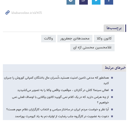
برچسب‌ها
کانون وکلا
محمدهادی جعفرپور
وکالت
غلامحسین محسنی اژه‌ ای
خبرهای مرتبط
همانطور که مدعی تامین امنیت هستید،خُسران مال باختگان کمپانی کوروش را جبران
کنید
اهالی سینما! کاش در آثارتان ، موقعیت واقعی وکلا را به تصویر می‌کشیدید
از چه هراس دارید که در یک کلام نمی گویید؛کانون وکلایی با اوصاف فعلی نمی
خواهیم ؟
آیا نظر و خواست مردم ایران در ساختار سیاسی و انتخاب کارگزاران نظام مهم هست؟
دعوت به عضویت در کارگروه جلب رضایت از اولیاء دم به یاد کیومرث پوراحمد