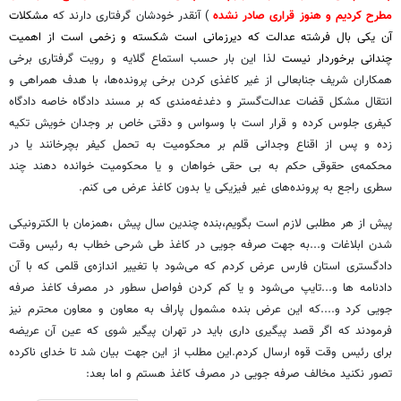
مطرح کردیم و هنوز قراری صادر نشده
) آنقدر خودشان گرفتاری دارند که
مشکلات
آن یکی بال فرشته عدالت که دیرزمانی است شکسته و زخمی است از اهمیت
چندانی برخوردار نیست
لذا این بار حسب‌ استماع گلایه و رویت گرفتاری برخی
همکاران شریف جنابعالی از غیر کاغذی کردن برخی پرونده‌ها، با هدف همراهی و
انتقال مشکل قضات عدالت‌گستر و دغدغه‌مندی که بر مسند دادگاه خاصه دادگاه
کیفری جلوس کرده و قرار است با وسواس و دقتی خاص بر وجدان خویش تکیه
زده و پس از اقناع وجدانی قلم بر محکومیت به تحمل کیفر بچرخانند یا در
محکمه‌ی حقوقی حکم به بی حقی خواهان و یا محکومیت خوانده دهند چند
سطری راجع به پرونده‌های غیر فیزیکی یا بدون کاغذ عرض می کنم.
پیش از هر مطلبی لازم است بگویم،بنده چندین سال پیش ،همزمان با الکترونیکی
شدن ابلاغات و...به جهت صرفه جویی در کاغذ طی شرحی خطاب به رئیس وقت
دادگستری استان فارس عرض کردم که می‌شود با تغییر اندازه‌ی قلمی که با آن
دادنامه ها و...تایپ می‌شود و یا کم کردن فواصل سطور در مصرف کاغذ صرفه
جویی کرد و.‌...که این عرض بنده مشمول پاراف به معاون و معاون محترم نیز
فرمودند که اگر قصد پیگیری داری باید در تهران پیگیر شوی که عین آن عریضه
برای رئیس وقت قوه ارسال کردم.این مطلب از این جهت بیان شد تا خدای ناکرده
تصور نکنید مخالف صرفه جویی در مصرف کاغذ هستم و اما بعد: