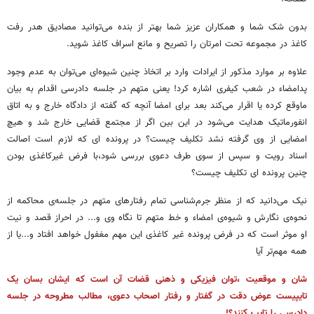
بدون شک شما و همکاران عزیز شما بهتر از بنده می‌توانید مصادیق هدر رفت
کاغذ در مجموعه تحت امرتان را تصریح و مانع اسراف کاغذ شوید.
علاوه بر موارد مذکور از ایرادات وارد بر اتخاذ چنین شیوه‌ای می‌توان به عدم وجود
پدامضاء در شعب کیفری اشاره کرد! یعنی متهم در جلسه دادرسی اقدام به بیان
ماوقع کرده یا اقرار می‌کند بعد برای امضا آنچه که گفته از دادگاه خارج و به اتاق
انفورماتیک هدایت می‌شود در این بین اگر از مجتمع قضایی خارج شد و هیچ
امضایی از وی گرفته نشد تکلیف چیست؟ در پرونده ای که لازم است اصالت
اسناد رویت و سپس از سوی طرف دعوی بررسی شود،با فرض غیرکاغذی بودن
چنین پرونده ای تکلیف چیست؟
نیک می‌دانید که از منظر جرم‌شناسی تمام رفتارهای متهم در جلسه‌ی محاکمه از
نحوه‌ی نگارش و شیوه‌ی امضاء و خط متهم تا نگاه وی و... در احراز قصد و نیت
او موثر است که در فرض پرونده غیر کاغذی این مهم مغفول خواهد افتاد و...یا از
همه مهم‌تر آیا
شان و موقعیت ،توان فیزیکی و ذهنی قضات آن است که ایشان بسان یک
تایپیست عوض دقت در گفتار و رفتار اصحاب دعوی، مطالب مطروحه در جلسه
دادرسی را تایپ کنند؟!