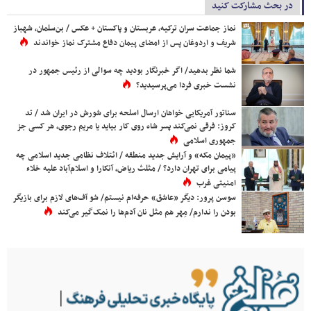
در بحث مشارکت کنید
نماز جماعت سران ترکیه، عربستان و پاکستان + عکس / بن‌سلمان، شهباز
شریف و اردوغان پس از امضای پیمان دفاع مشترک نماز خواندند
شما نظر بدهید/ اگر خبرنگار بودید چه سوالی از رئیس جمهور در
نشست خبری فردا می‌پرسیدید؟
سناتور آمریکایی خواهان ارسال اسلحه برای شورش در ایران شد / تد
کروز: فرقی نمی‌کند پسر شاه روی کار بیاید یا مریم رجوی، هر کسی جز
جمهوری اسلامی
«پیمان مکه» و آرایش جدید منطقه / ائتلاف نظامی جدید اسلامی چه
پیامی برای تهران دارد؟ / مثلث ریاض، آنکارا و اسلام‌آباد علیه خلاء
امنیتی غرب
سوسن پرور: دیگر «عاشق» حرفه‌ام نیستم/ شو آف‌های لازم برای بازیگر
بودن را ندارم/ مِهر هم مثل نان آدم‌ها را نمک‌گیر می‌کند