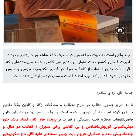
چند وقتی است به جهت صرفه‌جویی در مصرف کاغذ شاهد ورود واژه‌ای جدید در
ادبیات قضایی کشور تحت عنوان پرونده‌ی غیر کاغذی هستیم.پرونده‌هایی که
قرار است بدون استفاده از کاغذ و صرفا در فضای الکترونیک بررسی و سپس
نگهداری شود،اقدامی که مورد انتقاد قضات و سبب دردسر ایشان شده است.
جناب آقای اژه‌ای سلام؛
تا به امروز چندین مطلب در شرح مصائب و مشکلات وکلا و کانون وکلا تقدیم
جنابتان کرده ام و به آن توجهی نشده است و توقعی هم نبود،چراکه باور دارم
قاضی‌القضات محترم بابت رسیدگی و نظارت بر
پرونده های کلان فساد مانند چای
دبش،کمپانی کوروش،اختلاس و بی کفایتی برخی مدیران ( اتفاقات دو سال و
چندماه پیش بنده و همکاران عزیزم بابت چنین مسئله‌ای علیه آقای تاج شکواییه‌ای