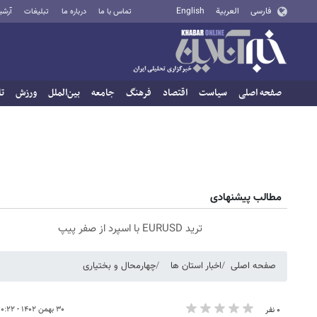
فارسی
العربية
English
تماس با ما
درباره ما
تبلیغات
آرشی
صفحه اصلی
سیاست
اقتصاد
فرهنگ
جامعه
بین‌الملل
ورزش
تا
مطالب پیشنهادی
ترید EURUSD با اسپرد از صفر پیپ
صفحه اصلی
اخبار استان ها
چهارمحال و بختیاری
۳۰ بهمن ۱۴۰۲ - ۱۰:۲۲
۰ نفر