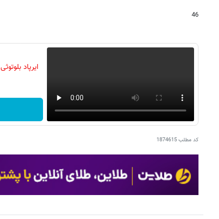
46
ایرپاد بلوتوث
کد مطلب
1874615