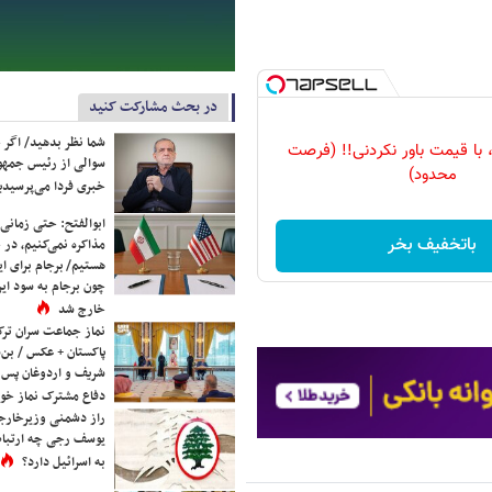
در بحث مشارکت کنید
شما نظر بدهید/ اگر خ
ی، با قیمت باور نکردنی!! (فرصت
سوالی از رئیس جمه
محدود)
خبری فردا می‌پرسیدی
ابوالفتح: حتی زمانی 
باتخفیف بخر
مذاکره نمی‌کنیم، در 
هستیم/ برجام برای ای
چون برجام به سود ایرا
خارج شد
نماز جماعت سران ترک
پاکستان + عکس / بن‌س
شریف و اردوغان پس ا
دفاع مشترک نماز خوا
راز دشمنی وزیرخارجه 
یوسف رجی چه ارتباط
به اسرائیل دارد؟