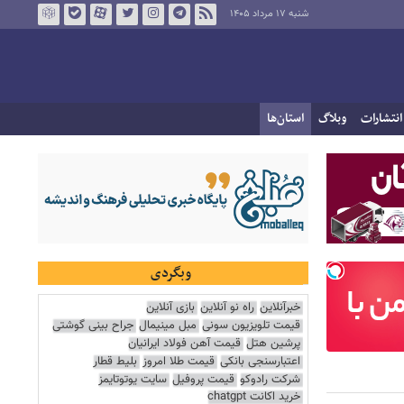
شنبه ۱۷ مرداد ۱۴۰۵
انتشارات
وبلاگ
استان‌ها
وبگردی
خبرآنلاین
راه نو آنلاین
بازی آنلاین
قیمت تلویزیون سونی
مبل مینیمال
جراح بینی گوشتی
پرشین هتل
قیمت آهن فولاد ایرانیان
اعتبارسنجی بانکی
قیمت طلا امروز
بلیط قطار
شرکت رادوکو
قیمت پروفیل
سایت یوتوتایمز
خرید اکانت chatgpt