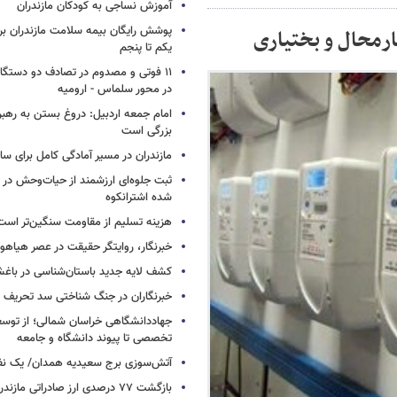
آموزش نساجی به کودکان مازندران
پوشش رایگان بیمه سلامت مازندران ب
یکم تا پنجم
۱۱ فوتی و مصدوم در تصادف دو دستگاه 
در محور سلماس - ارومیه
امام جمعه اردبیل: دروغ بستن به رهبر
بزرگی است
مازندران در مسیر آمادگی کامل برای س
ثبت جلوه‌ای ارزشمند از حیات‌وحش در
شده اشترانکوه
هزینه تسلیم از مقاومت سنگین‌تر است
خبرنگار، روایتگر حقیقت در عصر هیاهوی
کشف لایه جدید باستان‌شناسی در باغش
خبرنگاران در جنگ شناختی سد تحریف 
جهاددانشگاهی خراسان شمالی؛ از توس
تخصصی تا پیوند دانشگاه و جامعه
آتش‌سوزی برج سعیدیه همدان/ یک نف
بازگشت ۷۷ درصدی ارز صادراتی مازندران