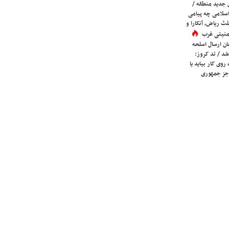
 جدید منطقه /
اسلامی چه پیامی
لث ریاض، آنکارا و
 امنیتی غرب
ان ارسال اسلحه
شد / تد کروز:
روی کار بیاید یا
جز جمهوری