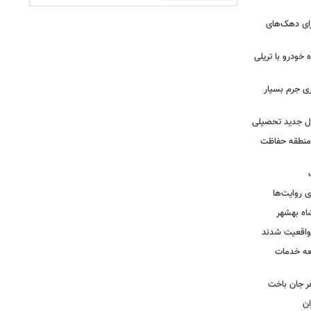
رای دهک‌های
خودرو با تریلی
ی جرم بسیار
ال جدید تحصیلی
 منطقه حفاظت
 روایت‌ها
اه بهشهر
واقعیت شدند
عه خدمات
ر جان باخت