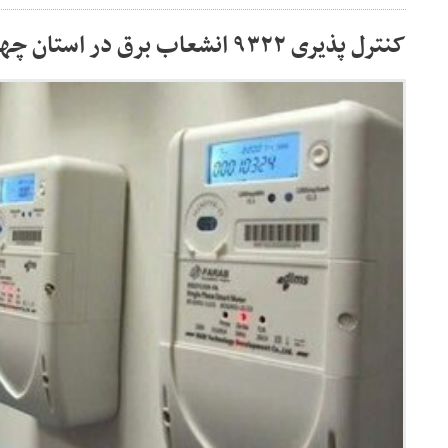
کنترل پذیری ۹۳۲۲ انشعاب برق در استان چهارمحال و بختیاری