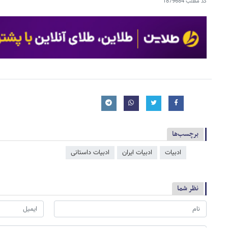
کد مطلب
1879684
برچسب‌ها
ادبیات
ادبیات ایران
ادبیات داستانی
نظر شما