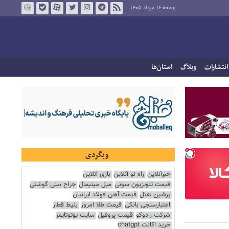
جمعه ۱۶ مرداد ۱۴۰۵
انتشارات
وبلاگ
استان‌ها
وبگردی
خبرآنلاین
راه نو آنلاین
بازی آنلاین
قیمت تلویزیون سونی
مبل مینیمال
جراح بینی گوشتی
پرشین هتل
قیمت آهن فولاد ایرانیان
اعتبارسنجی بانکی
قیمت طلا امروز
بلیط قطار
شرکت رادوکو
قیمت پروفیل
سایت یوتوتایمز
خرید اکانت chatgpt