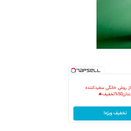
 از روش خانگی سفیدکننده
دان50%تخفیف🔥
تخفیف ویژه!