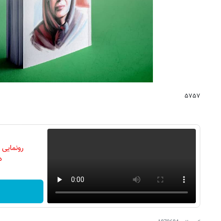
۵۷۵۷
رونمایی
دن