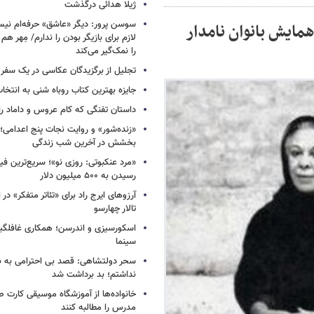
ژیلا هدائی درگذشت
ایش بانوان نامدار
لازم برای بازیگر بودن را ندارم/ مِهر هم
را نمک‌گیر می‌کند
تجلیل از برگزیدگان عکاسی در یک سفر م
جایزه بهترین کتاب روباه شنی به انتخا
داستان تفنگی که کام عروس و داماد را 
«زنده‌شور» و روایت نجات پنج اعدامی؛
بخشش در آخرین شب زندگی
«مرد عنکبوتی: روزی نو»؛ سریع‌ترین فیل
رسیدن به ۵۰۰ میلیون دلار
آرزوهای ایرج راد برای «تئاتر متفکر» در
تالار چهارسو
اسکورسیزی و اندرسن؛ همکاری غافلگیر
سینما
سحر دولتشاهی: قصد بی احترامی به با
نداشتم؛ بد برداشت شد
خانواده‌ها از آموزشگاه موسیقی کارت
مدرس را مطالبه کنند