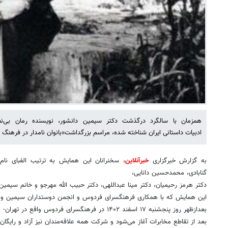
همزمان با سالگرد درگذشت دکتر سیمین دانشور، نویسنده رمان بی‌نظی
ادبیات داستانی ایران شناخته شده، مراسم بزرگداشت«بانوان نامدار در فرهنگ 
به گزارش خبرگزاری
خبرآنلاین
، سخنرانان این همایش به ترتیب الفبای نام خ
گنابادی، محمدحسین دانایی،
دکتر هرمز رحیمیان، دکتر مینا عبداللهی، دکتر حبیب الله مهرجو و خانم سیمین 
این همایش که با همکاری فرهنگسرای فردوس و انجمن دوستداران سیمین و جل
بعدازظهر روز پنجشنبه ۱۷ اسفند ۱۴۰۲ در فرهنگسرای فردوس واقع در تهران- فلکه دوم صادقیه- بلوار فردوس شرق-
بعد از تقاطع مخابرات آغاز می‌شود و شرکت همه علاقه‌مندان نیز آزاد و رایگا