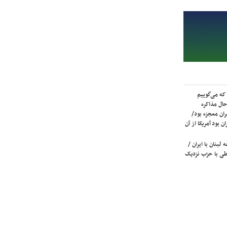
که می‌گوییم
حال مذاکره
ران معجزه بود/
ن بود آمریکا از آن
لبنان با ایران /
ی با حزب نزدیک