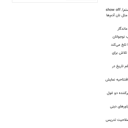
سوسن پرور: دیگر «عاشق» حرفه‌ام نیستم/ show off
 مثل نان آدم‌ها
اندگار
ب نوجوانان
تلخ می‌کند
 تلاش برای
م تاریخ در
 افتتاحیه نمایش
کننده دو غول
ورهای دینی
 صلاحیت تدریس