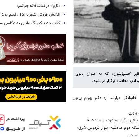
«ناریا» در تماشاخانه جوانمرد
افزایش فروش شعر با اکران فیلم نولان
کتاب جدید کیارنگ علایی به عکاسی س
ر "«سَووُشون» که به عنوان بانوی
و ادب معاصر» برگزار می‌شود.
انوادگی عبارتند از: دکتر بهرام پروین
یاوری.
ال برگزار میشود، از ساعت ۵
ن است.