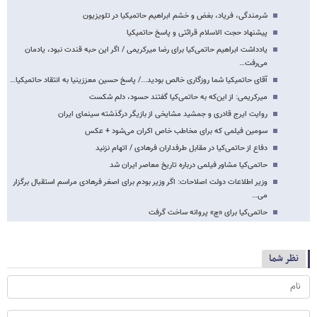
شرمندگی، فریاد، بغض و خشم‌ ابراهیم حاتمی​کیا در تلویزیون
پیشنهاد حجت الاسلام قرائتی و پاسخ حاتمی​کیا
یادداشت ابراهیم حاتمی‌کیا برای رضا میرکریمی / اگر این حبه قندت نبود، یادمان
می‌رفت…
آقای حاتمی​کیا شما روزگاری خالص بودید.../ پاسخ حسین معززی​نیا به انتقاد حاتمی​کیا…
میرکریمی: از این‌که به حاتمی‌‌کیا گفتند حسود، دلم شکست
روایت ایرج قادری و جمشید مشایخی از بازیگر درگذشته سینمای ایران
سومین فیلمی که برای مخاطب خاص اکران می‌شود + عکس
دفاع از حاتمی‌کیا در مقابل طرفداران فرهادی / اتهام نزنید
حاتمی‌کیا مشاور فیلمی درباره تاریخ معاصر ایران شد
وزیر اطلاعات دولت اصلاحات: اگر وزیر بودم برای اصغر فرهادی مراسم استقبال برگزار
می…
حاتمی‌کیا برای «چ» پروانه ساخت گرفت
نظر شما