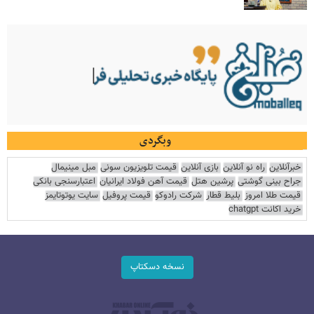
وبگردی
خبرآنلاین
راه نو آنلاین
بازی آنلاین
قیمت تلویزیون سونی
مبل مینیمال
جراح بینی گوشتی
پرشین هتل
قیمت آهن فولاد ایرانیان
اعتبارسنجی بانکی
قیمت طلا امروز
بلیط قطار
شرکت رادوکو
قیمت پروفیل
سایت یوتوتایمز
خرید اکانت chatgpt
نسخه دسکتاپ