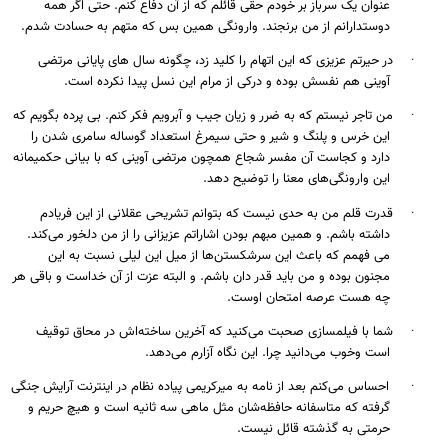
عنوان یک سرباز بر خودم حقی قائلم که از آن دفاع کنم. حتی اگر همه
دوستدارانم از من برنجند. وارونگی همین بس که متهم به حسادت شدم.
·
در حیرتم عزیزی که این اتهام را کلید زد، چگونه سال های پایانی مرتضی
آوینی هم نفسش بوده و درکی از مرام این نسل پیدا نکرده است
.
·
من تاجر نیستم که به ضرر و زیان جیب و آبرویم فکر کنم. بی پرده بگویم که
این خرس و پلنگ و شیر و حتی سیمرغ استعداد گوساله سامری شدن را
دارد و کجاست آن مفسر شجاع همچون مرتضی آوینی که با بیانی حکمیمانه
این وارونگی‌های معنا را توضیح دهد.
·
قدرت قلم من به حدی نیست که بتوانم تشریحی عقلانی از این فریادم
داشته باشم. و همین مبهم بودن اشاراتم عزیزانی را از من دلخور می‌کند.
می فهمم که باعث این سرشکستن‌ها از میل این لیلی نسبت به این
مجنون بوده و من باید قدر دان باشم. و البته عزت از آن خداست و باقی هر
چه هست عرصه امتحان اوست.
·
شما با فیلمسازی صحبت می‌کنید که آخرین ساخته‌اش در محاق توقیف
است وخوب می‌دانید چرا. این نگاه آزارم می‌دهد.
·
احساس می‌کنم بعد از نامه به میرکریمی پیاده نظام در اینترنت آرایش جنگی
گرفته که متاسفانه حافظه‌شان مثل ماهی سه ثانیه است و هیچ حریم و
حرمتی به گذشته قائل نیست.