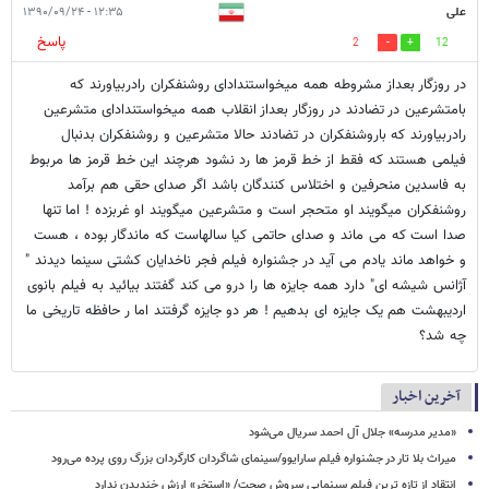
علی
۱۲:۳۵ - ۱۳۹۰/۰۹/۲۴
پاسخ
2
12
در روزگار بعداز مشروطه همه میخواستندادای روشنفکران رادربیاورند که
بامتشرعین در تضادند در روزگار بعداز انقلاب همه میخواستندادای متشرعین
رادربیاورند که باروشنفکران در تضادند حالا متشرعین و روشنفکران بدنبال
فیلمی هستند که فقط از خط قرمز ها رد نشود هرچند این خط قرمز ها مربوط
به فاسدین منحرفین و اختلاس کنندگان باشد اگر صدای حقی هم برآمد
روشنفکران میگویند او متحجر است و متشرعین میگویند او غربزده ! اما تنها
صدا است که می ماند و صدای حاتمی کیا سالهاست که ماندگار بوده ، هست
و خواهد ماند یادم می آید در جشنواره فیلم فجر ناخدایان کشتی سینما دیدند "
آژانس شیشه ای" دارد همه جایزه ها را درو می کند گفتند بیائید به فیلم بانوی
اردیبهشت هم یک جایزه ای بدهیم ! هر دو جایزه گرفتند اما ر حافظه تاریخی ما
چه شد؟
آخرین اخبار
«مدیر مدرسه» جلال آل احمد سریال می‌شود
میراث بلا تار در جشنواره فیلم سارایوو/سینمای شاگردان کارگردان بزرگ روی پرده می‌رود
انتقاد از تازه ترین فبلم سینمایی سروش صحت/ «استخر» ارزش خندیدن ندارد