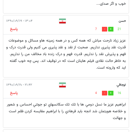
خوب و اگر صدای...
حسن
۱۳:۰۴ - ۱۳۹۰/۰۹/۱۹
پاسخ
7
21
عزیز زیاد نارحت مباش که همه کس و در همه زمینه هاو مسائل و موضوعات
قدرت نقد پذیری نداریم. صحبت از نقد و نقد پذیری می کنیم ولی قدرت درک و
فهم و پذیرش نقد را نداریم. قدرت فهم و درک زنده باد مخالف من را نداریم.
به خاطر حالت نقادی فیلم هایتان است که در توقیف اند. پس چه خوب گفته
اید که وارونه است.
اوجاقي
۲۱:۴۲ - ۱۳۹۰/۰۹/۲۰
پاسخ
4
16
ابراهيم عزيز ما نسل دومي ها با تك تك سكانسهاي تو جوتني احساس و شعور
و خلاصه هويتمان شد انجه بايد فرهادي را با ابراهيم مقايسه كردن ظلم است
و جهالت