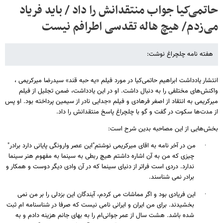
حاتمی‌کیا جواب منتقدانش را داد / باید فریاد
می‌زدم/ هیچ هاله تقدسی اطرافم نیست
هفته نامه چلچراغ نوشت:
انتشار یادداشت ابراهیم حاتمی‌کیا در مورد فیلم «یه حبه قند» سیدرضا میرکریمی ،
واکنش‌های مختلفی را به دنبال داشت. او در این یادداشت، ضمن تجلیل از فیلم
میر‌کریمی به انتقاد از اصغر فرهادی و فیلم «جدایی نادر از سیمین پرداخته بود. او پس
از مدت‌ها سکوت در گفت و گو با چلچراغ پاسخ منتقدانش را داد.
بخش‌هایی از این مصاحبه بدین شرح است:
·
من در آخر نامه به اقای میرکریمی نوشتم"این عصر وارونگی پایانی دارد برادر"
چیزی که من به آن اشاره داشتم هیچ ربطی به سینما به مفهوم هنر سینما
ندارد. دردی است فراتر از دنیای سینما که در آن وادی دیگر دوست و همکار و
برادر نمی شناسند.
·
این فریادی بود و اگر مماشات می کردم، آیندگان این بزدلی را بر من نمی
بخشیدند. برای من ایران و ایرانی نامی نیست که صرفا در شناسنامه ام ثبت
شده باشد. هشت سال از عمر جوانی‌ام را به بهای جانم هزینه دادم و به