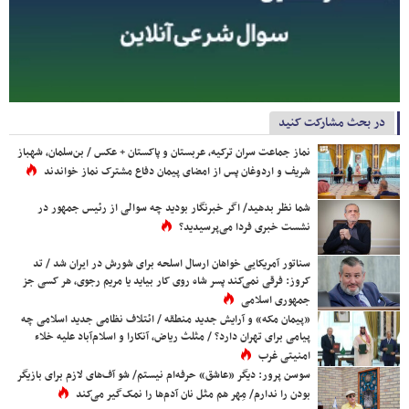
در بحث مشارکت کنید
نماز جماعت سران ترکیه، عربستان و پاکستان + عکس / بن‌سلمان، شهباز
شریف و اردوغان پس از امضای پیمان دفاع مشترک نماز خواندند
شما نظر بدهید/ اگر خبرنگار بودید چه سوالی از رئیس جمهور در
نشست خبری فردا می‌پرسیدید؟
سناتور آمریکایی خواهان ارسال اسلحه برای شورش در ایران شد / تد
کروز: فرقی نمی‌کند پسر شاه روی کار بیاید یا مریم رجوی، هر کسی جز
جمهوری اسلامی
«پیمان مکه» و آرایش جدید منطقه / ائتلاف نظامی جدید اسلامی چه
پیامی برای تهران دارد؟ / مثلث ریاض، آنکارا و اسلام‌آباد علیه خلاء
امنیتی غرب
سوسن پرور: دیگر «عاشق» حرفه‌ام نیستم/ شو آف‌های لازم برای بازیگر
بودن را ندارم/ مِهر هم مثل نان آدم‌ها را نمک‌گیر می‌کند