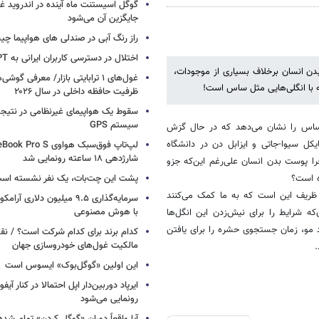
گوگل اسیستنت ماه آینده در اندروید غ
جایگزین آن می‌شود
راز رنگ آبی در صندلی های هواپیما چ
اختلال در دسترسی کاربران ایرانی به ChatGPT
دن انسان برخلاف بسیاری از موجودات،
غول‌های ۱ ترابایتی بازار/ معرفی گوش
ه با انگلی‌هایی مثل ساس است!
ظرفیت حافظه داخلی در سال ۲۰۲۶
سقوط یک هواپیمای غیرنظامی در نتیجه
سیستم‌ GPS
ساس را نشان می‌دهد که در حال گزش
ل سیوا-جاتی و ایزابل دن در دانشگاه
شارژدهی ۱۸ ساعته رونمایی شد
ا پوست بدن انسان علی‌رغم این‌که جزو
ه است؟
پشت این چت‌بات، یک نفر نشسته اس
ظریف این است که به ما کمک می‌کنند
سرمایه‌گذاری ۹.۵ میلیون دلاری
با هوش مصنوعی
 شرایط را برای نیش‌زدن این انگل‌ها
 مو، زمان جستجوی حشره را برای یافتن
کدام برند برای کدام شرکت است؟ / نق
مالکیت غول‌های خودروسازی جهان
.
این اولین «گوگل‌بوک» ایسوس است
رونمایی می‌شود