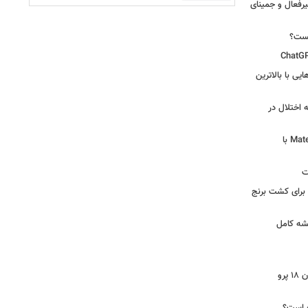
یرفعال و جمینای
یست؟
ی‌هایی با بالاترین
 اختلال در
لپ‌تاپ فوق‌سبک هواوی MateBook Pro S با
ت
 آرامکو برای کشت برنج
شه کامل
ایرپاد دوربین‌دار اپل احتمالا در کنار آیفون ۱۸ پرو