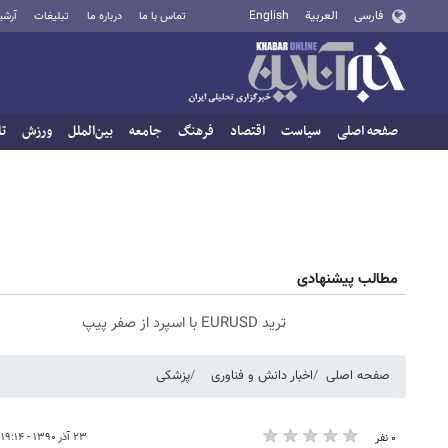
فارسی
العربية
English
تماس با ما
درباره ما
تبلیغات
آرشی
صفحه اصلی
سیاست
اقتصاد
فرهنگ
جامعه
بین‌الملل
ورزش
تا
مطالب پیشنهادی
ترید EURUSD با اسپرد از صفر پیپ
صفحه اصلی
اخبار دانش و فناوری
پزشکی
۲۳ آذر ۱۳۹۰ - ۱۹:۱۴
۰ نفر