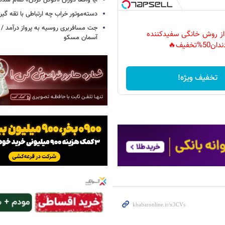
آیا واقعاً دوران «گوگل کردن» تمام شد
دسته‌موتور خراب چه ارتباطی با تقه گی
جت مسافربری روسیه به پرواز درآمد / 
 از روش خانگی سفیدکننده
آسمان مسکو
دان50%تخفیف🔥
تخفیف ویژه!