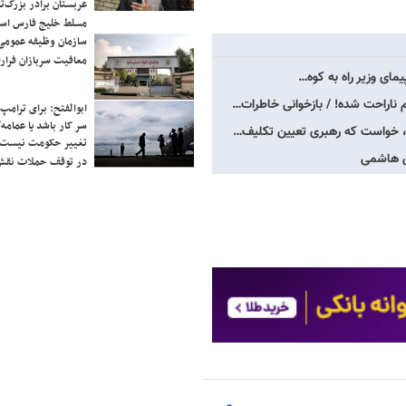
عربستان برادر بزرگ‌
مسلط خلیج فارس ا
سازمان وظیفه عمومی 
معافیت سربازان فراری
مای وزیر راه به کوه…
راحت شده‌! / بازخوانی خاطرات…
ابوالفتح: برای ترامپ
سر کار باشد یا عمامه/
د، خواست که رهبری تعیین تکلیف…
تغییر حکومت نیست/ 
ن هاشمی
در توقف حملات نقش