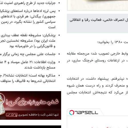
جزئیات جدید از طرح راهبردی امنیت تن
پس لرزه ادعاها درباره استعفای پزشکیا
جمهوری/ بیگدلی: هر فردی با ادعاهای 
انصراف خاتمی، فعالیت رقبا و اتفاقاتی
سیاسی کشور را نشانه بگیرد، در زمین 
است
پزشکیان: مشروطه نقطه عطف بیداری و
ملت ایران بود/ مشروطه نخستین تجربه 
و قانون‌گرایی را در خاورمیانه بود
بط خارجی تصویب شد؛ من‌جمله مقابله
جلسات علنی مجلس چه زمانی برگزار م
د، در ارتفاعات روستای خرچنگ ساری، در
وزارت اطلا
مسلح بازداشت شدند
مذاکره بهانه است؛ انتخابات نشانه؟/
نپذیرفتم. پیشنهاد داشت، در انتخابات
انتخاباتی تندروها به قالیباف را متوقف 
 و منحرف کردند و راه درست همان شیوه
ز می‌کرد که نتیجه‌اش انتخابات مجلس