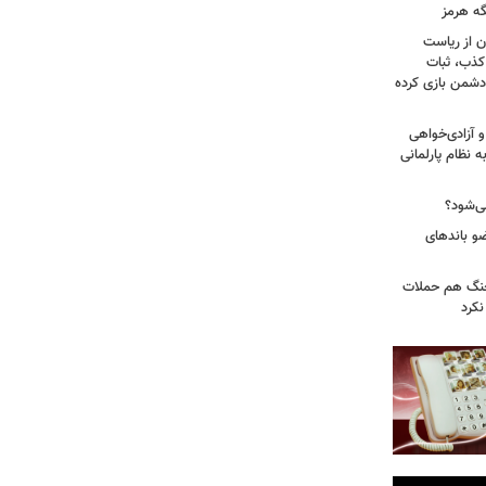
گه هرمز
ن از ریاست
کذب، ثبات
دشمن بازی کرده
 آزادی‌خواهی
نظام پارلمانی
ی‌شود؟
عات: ۲۱ عامل موساد و ۴ عضو باندهای
 جنگ هم حملات
نکرد