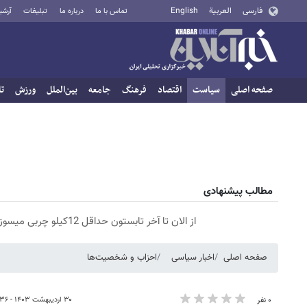
فارسی
العربية
English
تماس با ما
درباره ما
تبلیغات
آرشی
صفحه اصلی
سیاست
اقتصاد
فرهنگ
جامعه
بین‌الملل
ورزش
تا
مطالب پیشنهادی
از الان تا آخر تابستون حداقل 12کیلو چربی میسوزونی🧨
صفحه اصلی
اخبار سیاسی
احزاب و شخصیت‌ها
۳۰ اردیبهشت ۱۴۰۳ - ۰۵:۳۶
۰ نفر