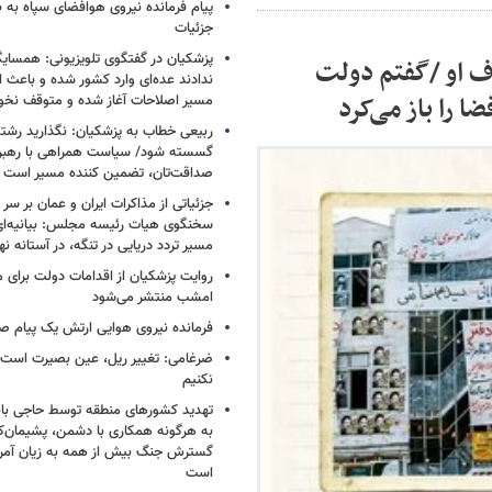
پیام فرمانده نیروی هوافضای سپاه به
جزئیات
پزشکیان در گفتگوی تلویزیونی: همسایگا
ف او /گفتم دولت
ندادند عده‌ای وارد کشور شده و باعث
 را باز می‌کرد
مسیر اصلاحات آغاز شده و متوقف نخو
ربیعی خطاب به پزشکیان: نگذارید رشته
گسسته شود/ سیاست همراهی با رهبری
صداقت‌تان، تضمین کننده مسیر است
جزئیاتی از مذاکرات ایران و عمان بر سر 
سخنگوی هیات رئیسه مجلس: بیانیه‌ا
مسیر تردد دریایی در تنگه، در آستانه 
روایت پزشکیان از اقدامات دولت برای
امشب منتشر می‌شود
فرمانده نیروی هوایی ارتش یک پیام صا
ضرغامی: تغییر ریل، عین بصیرت اس
نکنیم
تهدید کشورهای منطقه توسط حاجی بابا
به هرگونه همکاری با دشمن، پشیمان‌کن
گسترش جنگ بیش از همه به زیان آمریک
است