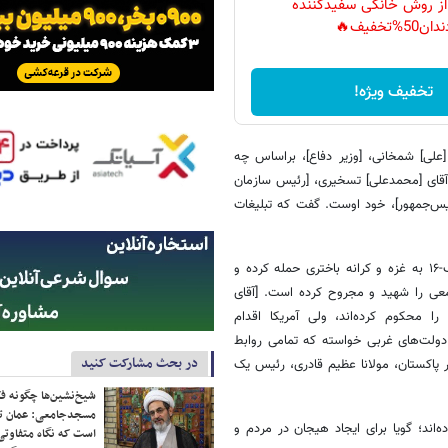
 از روش خانگی سفیدکننده
دان50%تخفیف🔥
تخفیف ویژه!
[علی] شمخانی، [وزیر دفاع]، براساس چه
قای [محمدعلی] تسخیری، [رئیس سازمان
یس‌جمهور]، خود اوست. گفت که تبلیغات
اسرائیل، دیشب در عکس‌العمل به انفجار بمب، برای اولین بار با هواپیمای اف-۱۶ به غزه و کرانه باختری حمله کرده و
معی را شهید و مجروح کرده است. [آقای
ا محکوم کرده‌اند، ولی آمریکا اقدام
ز دولت‌های غربی خواسته که تمامی روابط
در بحث مشارکت کنید
ر پاکستان، مولانا عظیم قادری، رئیس یک
شیخ‌نشین‌ها چگونه فک
مسجدجامعی: عمان تن
‌اند؛ گویا برای ایجاد هیجان در مردم و
است که نگاه متفاوتی 