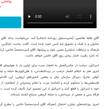
رونمایی
دن
آقای طاها هاشمی، [مدیرمسئول روزنامه انتخاب] آمد. می‌خواست بداند آقای 
تحلیلی و با کمک و تشویق چه کسی نامزد شده است. گفت، بناست جایگزین آ
فرهنگ و ارتباطات اسلامی] معین شود و پیشنهاد آقای [سیدمحمد] خاتمی، [رئ
نُه نامزد رقیب، فشار زیادی روی آقای خاتمی خواهد داشت.
امروز هم به انتقام انفجار دیشب در بیت‌المقدس، با هلی‌کوپترها حمله و ج
کوفی عنان]، دبیرکل سازمان ملل و بعضی کشورهای اروپایی، این اقدام ر
فلسطینی‌ها را محکوم کرده و اتحادیه عرب، با اعلام پشتیبانی از انتفاضه، ا
خود با اسرائیل را قطع کنند و اسرائیل از این تصمیم ابراز تأسف کرده است. د
فرقه سنی و جمعی از مریدانش، با حمله گروهی مسلح کشته شده‌اند.
امروز روزنامه‌های دولتی، احتمال انصراف آقای [سیدمحمد] خاتمی را مطرح کرده