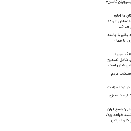
 بسیجیان کاشان+
ن ما اجازه
 اغتشاش شوند/
اهد شد
 وفاق با جامعه
، با همان
تنگه هرمز/
ی شامل تصحیح
نهایی شدن است
 معیشت مردم
در کرد+ جزئیات
ت/ فرصت سوزی
یی؛ پاسخ ایران
نده خواهد بود/
ا و اسرائیل