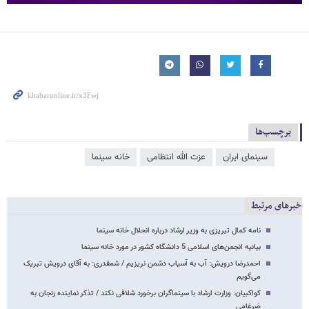
برچسب‌ها
سینمای ایران
عزت الله انتظامی
خانه سینما
خبرهای مرتبط
نامه کمال تبریزی به وزیر ارشاد درباره انحلال خانه سینما
بیانیه انجمن‌های اسلامی 5 دانشگاه کشور در مورد خانه سینما
احمدرضا درویش: آب به آسیاب دشمن نریزیم / شمقدری: به آقای درویش تبریک
می‌گویم
کواکبیان: وزارت ارشاد با سینماگران برخورد شلاقی نکند / تذکر نماینده زنجان به
ضرغامی