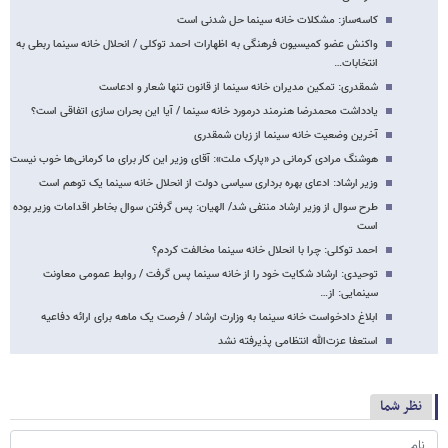
کاسه‌ساز: مشکلات خانه سینما حل شدنی است
واکنش عضو کمیسیون فرهنگی به اظهارات احمد توکلی / انحلال خانه سینما ربطی به
انتخابات…
شمقدری: تمکین مدیران خانه سینما از قانون تنها شعار و ادعاست
یادداشت محمدرضا هنرمند درمورد خانه سینما / آیا این بحران سازی اتفاقی است؟
آخرین وضعیت خانه سینما از زبان شمقدری
هوشنگ مرادی کرمانی در «پارک ملت»: آقای وزیر این کار برای ما کرمانی‌ها خوب نیست
وزیر ارشاد: ادعای بهره برداری سیاسی دولت از انحلال خانه سینما یک توهم است
طرح سوال از وزیر ارشاد منتفی شد/ الهیان: پس گرفتن سوال بخاطر اقدامات وزیر بوده
است
احمد توکلی: چرا با انحلال خانه سینما مخالفت کردم؟
توحیدی: ارشاد شکایت خود را از خانه سینما پس گرفت / روابط عمومی معاونت
سینمایی: از…
ابلاغ دادخواست خانه سینما به وزارت ارشاد / فرصت یک ماهه برای ارائه دفاعیه
استعفا عزت‌الله انتظامی پذیرفته نشد
نظر شما