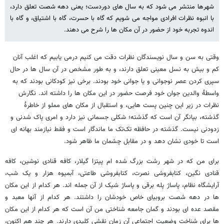
شهرها منتشر می شود که به سال های دوردست؛ یعنی دهه شصت تعلق دارد،
با انبوه نظرات افرادی مواجه می شویم که گاه با حسرت، گاه با اشتیاق، و گاه با
اندوه تجربه خود از حضور در آن مکان ها را شرح می دهند.
وقتی به سن و سال نویسندگان نظرات دقت می کنیم درمی یابیم که اغلب آنان
کم و بیش به نسل معینی تعلق دارند، و به طور مشخص در آن سال ها در حال
سپری کردن عصر نوجوانی و یا جوانی خود بودند. برخی نیز کودکانی بودند که به
واسطۀ والدین جوان خود فرصت حضور در این مکان ها را داشته اند. نگارش
نظرات در زیر این چنین پست هایی، و استقبال از مکان های مملو از خاطرۀ
گذشته، بیانگر آن است که گذشته؛ شکلی جسمانی نیز دارد و امری پاک شدنی و
زدودنی نیست. گذشته در حافظه تک‌تک ما ماندگار است و فقط نیازمند بهانه ای
است تا خودی نشان دهد و در مقابل چشمان ما ظاهر شود.
برای من که در شهر رشت بزرگ شده ام پیتزا گیلار، کافه قنادی نوشین، کافه
قنادی نگین، کتابفروشی نصرت، کتابفروشی طاعتی، آبمیوه هزار و یک شب،
آرایشگاه نظام، پاساژ پله برقی و پاساژ شیک از آن جمله اند. هر کدام از این مکان
ها در دهه شصت بروبیای خاص خودشان را داشتند. هر کدام از آنها معبد و
مقصد عده ای بودند و گمان جامعه شناختی من آن است که هر کدام از این مکان
ها برای شناخت وضعیت اجتماعی آن زمان نقشی کلیدی دارند. هر چند هم اکنون،