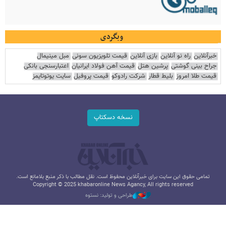
وبگردی
خبرآنلاین
راه نو آنلاین
بازی آنلاین
قیمت تلویزیون سونی
مبل مینیمال
جراح بینی گوشتی
پرشین هتل
قیمت آهن فولاد ایرانیان
اعتبارسنجی بانکی
قیمت طلا امروز
بلیط قطار
شرکت رادوکو
قیمت پروفیل
سایت یوتوتایمز
نسخه دسکتاپ
تمامی حقوق این سایت برای خبرآنلاین محفوظ است. نقل مطالب با ذکر منبع بلامانع است.
Copyright © 2025 khabaronline News Agancy, All rights reserved
طراحی و تولید: نستوه