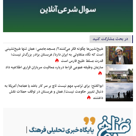
در بحث مشارکت کنید
شیخ‌نشین‌ها چگونه فکر می‌کنند؟/ مسجدجامعی: عمان تنها شیخ‌نشینی
است که نگاه متفاوتی به ایران دارد/ عربستان برادر بزرگ‌تر نیست؛
قدرت مسلط خلیج فارس است
سازمان وظیفه عمومی فراجا درباره معافیت سربازان فراری اطلاعیه داد
ابوالفتح: برای ترامپ مهم نیست تاج بر سر کار باشد یا عمامه/ آمریکا به
دنبال تغییر حکومت نیست/ عمان و عربستان در توقف حملات نقش
داشتند