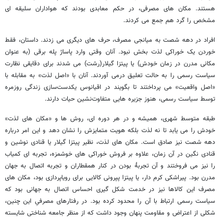
هستند. مکان های مصرفی، در حکم معابدی بودند که هواداران سلیقه ای
مشخص را گرد هم جمع می کردند.
افراد در دهه شصت به میانجی مصرف، حرف های دیگری می زدند. داستان، فقط
خوردن یک خوراکی لذت بخش نبود. آنان وقتی وارد پاساژ پله برقی (به عنوان
مکانی مدرن در زمان خودش) یا پیتزا گیلار(رشت) می شدند برای دقایقی نظارت
سیاست رسمی را به حالت تعلیق درمی آوردند. آنان با «اصل لذت» به مقابله با
«اصل واقعیت» می پرداختند تا بگویند در اقیانوس یکدست‌سازی زندگی روزمره
توسط سیاست رسمی، هنوز جزیره هایی متفاوت‌نشین حیات دارند.
طبقه متوسط شهری، همیشه و در هر دوره ای، روش ها و «مکان های لذت»
خودش را می یابد تا نه لذت بلکه هویت متمایزش را نشان دهد و این امر درباره
دهه شصت نیز صادق است. مکان های لذت، نظیر پیتزا گیلار یا قنادی نوشین و
قنادی نگین در آن زمان، علاوه بر فروش خوراکی های خوشمزه، تجربه ای کمیاب
را نیز می فروختند و آن تجربۀ بودن در کنار همقطاران و تجربه اتصال به جهان
مدرن بود. پیراشکی کرم دار، یا پیتزا پپرونی کالایی برای رویاپردازی بود، مکان های
مصرف این کالاها نیز در خدمت شکل گیری احساس اتصال به جهانی بود که
سیاست رسمی ارتباط با آن را محدود کرده بود. در رفتارهای مصرفیِ این چنین،
شکلی از اعتراض و مقاومت پنهان وجود داشت که از منظر جامعه شناختی شایسته