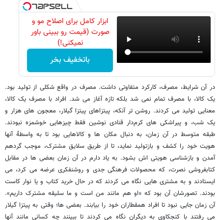
ابزار کامل برای اصلاح مو و
صورت (قیمت رو ببینی باور
نمیکنی!)
باتخفیف بخر
در آن شرایط، مصرف، کارکرد متفاوتی داشت. مصرف در واقع شکلی از تولید بود.
یک کالا، با مصرف تمام نمی شد بلکه تازه آغاز می شد. افراد با مصرف یک کالا،
معنایی تولید می کردند. روشن تر آنکه، پیتزاهای پیتزا گیلار، معجون های هزار و
یک شب، و پیراشکی های کرم‌دار قنادی نوشین فقط چیزهایی خوشمزه نبودند.
طبقه متوسط در آن زمان، به دنبال مکان ها و کالاهایی بود تا به واسطۀ آنها
هویت خود را کشف و بازتولید نماید، تا از طریق سلایق مشترک، موجب گردهم
آمدن و بازشناسی هویتی اش بشود. به یاد دارم در آن زمان بعضی ها در مقابل
کتابفروشی نصرت، که محصولات فرهنگی جدی و روشنفکری عرضه می کرد، می
ایستادند و به مشتری هایی نگاه می کردند که در حال خرید کتاب و یا نوار کاست
بودند. تصورشان آن بود که «او هم مانند من است و ما سلیقه مشترک داریم».
آن زمان جایی نبود تا افراد همقطاران خود را بیابند. بعضی ها؛ وقتی به پیتزا گیلار
می رفتند با کنجکاوی به دیگران نگاه می کردند تا ببینند چه کسانی مانند آنها