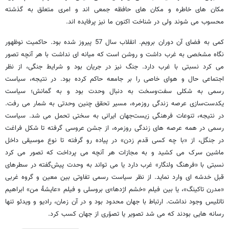
مکان های خاطره و مکان های حافظه جمعی اند و امری متعلق به گذشته
محسوب می شوند ولی در شناخت اکنون ما نیز پرفایده اند.
کمی به فضای آن دوران برویم. انقلاب سال 57 پیروز شده بود. حاکمیت نوظهور
نگاه مشخصی به غرب داشت و روشن است که میانه ای نداشت با هر آنچه تصور
می کرد نسبتی با غرب دارد. جنگ نیز در جریان بود و شرایط جنگی، از نظر
اجتماعی حال و هوای خاصی را بر جامعه حاکم کرده بود. در نتیجه، سیاست
رسمی به شکلی سفت‌وسخت به دنبال وحدت بود و به گمانش؛ سیاست
یکدست‌سازی عرصه زندگی روزمره، مسیر تحقق چنین وحدتی به شمار می رفت.
در نتیجه، تنوعات فرهنگی زیست‌جهان ایرانی به سختی تحمل می شد. سیاست
رسمی در همه عرصه های زندگی روزمره، از جشن عروسی گرفته تا شکل فراغت
در جنگل، از «با چه کسی قدم زدن» در پیاده رو گرفته تا نوع موسیقی داخل
ماشین سرک می کشید و به مجازات هر آنچه می پرداخت که تصور می کرد
نسبتی با «فرهنگ ولنگار» غرب دارد یا می تواند به وحدت پیش‌گفته در سطرهای
قبل خدشه ای وارد نماید. از نظر سیاست رسمی تفاوتی بین معین و گروه غربی
«مدرن تاکینگ»، یا بین فیلم «خشم اژدها»ی بروسلی و فیلم «عایشۀ من» ابراهیم
تاتلیس وجود نداشت. ارتباط با جهان محدود بود و در آن زمان، رادیو و ویدئو تنها
رسانه هایی بودند که می شد تصویر یا تصوّری از جهان کسب کرد.