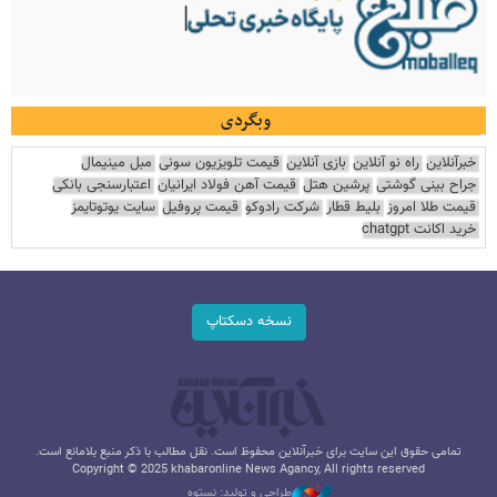
وبگردی
خبرآنلاین
راه نو آنلاین
بازی آنلاین
قیمت تلویزیون سونی
مبل مینیمال
جراح بینی گوشتی
پرشین هتل
قیمت آهن فولاد ایرانیان
اعتبارسنجی بانکی
قیمت طلا امروز
بلیط قطار
شرکت رادوکو
قیمت پروفیل
سایت یوتوتایمز
خرید اکانت chatgpt
نسخه دسکتاپ
تمامی حقوق این سایت برای خبرآنلاین محفوظ است. نقل مطالب با ذکر منبع بلامانع است.
Copyright © 2025 khabaronline News Agancy, All rights reserved
طراحی و تولید: نستوه