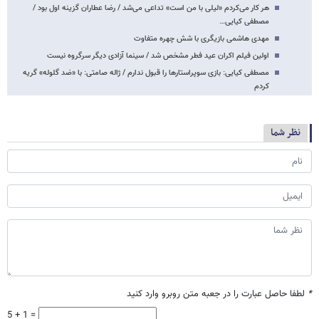
هر کار می‌کردم «لیلی با من است» تداعی می‌شد / رضا عطاران گزینه اول بود /
مصطفی کیایی…
مهدی هاشمی بازیگری با شش چهره متفاوت
اولین فیلم اکران عید فطر مشخص شد / سینما آزادی دیگر سرگروه نیست
مصطفی کیایی: بازی سوپراستارها را قبول ندارم / ژاله صامتی: با «ضد گلوله» گریه
کردم
نظر شما
*
لطفا حاصل عبارت را در جعبه متن روبرو وارد کنید
5 + 1 =