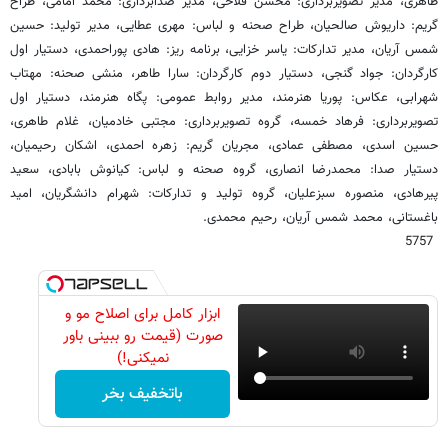
طاهری، مدیر تصویربرداری: محسن فلاحی، مدیر صدابرداری: محمد امامی، طراح
گریم: داریوش صالحیان، طراح صحنه و لباس: مهری عطایی، مدیر تولید: حسین
شمس آریان، مدیر تدارکات: یاسر خزایی، برنامه ریز: هادی پوراحمدی، دستیار اول
کارگردان: جواد گنجی، دستیار دوم کارگردان: سارا طاهر، منشی صحنه: مهتاب
شهرابی، عکاس: پوریا هنرمند، مدیر روابط عمومی: پگاه هنرمند، دستیار اول
تصویربرداری: فرهاد خمسه، گروه تصویربرداری: مجتبی خادمیان، غلام طاهری،
حسین اسدی، مصطفی عمادی، مجریان گریم: زهره احمدی، اشکان رحیمیان،
دستیار صدا: محمدرضا انصاری، گروه صحنه و لباس: کیانوش بابادی، سعید
پیرهادی، منصوره سبزعلیان، گروه تولید و تدارکات: شهرام دانشگریان، امید
باغستانی، محمد شمس آریان، رحیم محمدی.
5757
ابزار کامل برای اصلاح مو و
صورت (قیمت رو ببینی باور
نمیکنی!)
باتخفیف بخر