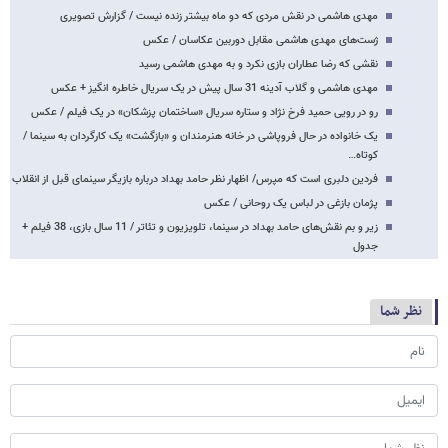
مهدی هاشمی در نقش مردی که دو ماه بیشتر زنده نیست / گزارش تصویری
ژست‌های مهدی هاشمی مقابل دوربین عکاسان / عکس
نقشی که رضا عطاران بازی نکرد و به مهدی هاشمی رسید
مهدی هاشمی و گلاب آدینه 31 سال پیش در یک سریال خاطره انگیز + عکس
رو در رویی حمید فرخ ن‍ژاد و ستاره سریال «ساختمان پزشکان» در یک فیلم / عکس
یک خانواده در حال فروپاشی در خانه هنرمندان و «بازگشت» یک کارگردان به سینما /
کوتاه…
فردین دلبری است که مپرس/ اظهار نظر حامد بهداد درباره بازیگر سینمای قبل از انقلاب
پژمان بازغی در لباس یک روحانی / عکس
زیر و بم نقش‌های حامد بهداد در سینما، تلویزیون و تئاتر / 11 سال بازی، 38 فیلم +
جدول
نظر شما