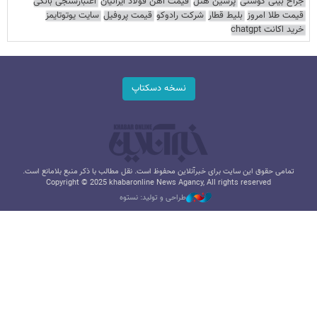
جراح بینی گوشتی
پرشین هتل
قیمت آهن فولاد ایرانیان
اعتبارسنجی بانکی
قیمت طلا امروز
بلیط قطار
شرکت رادوکو
قیمت پروفیل
سایت یوتوتایمز
خرید اکانت chatgpt
نسخه دسکتاپ
تمامی حقوق این سایت برای خبرآنلاین محفوظ است. نقل مطالب با ذکر منبع بلامانع است.
Copyright © 2025 khabaronline News Agancy, All rights reserved
طراحی و تولید: نستوه