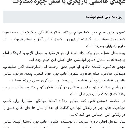
مهدی هاشمی بازیگری با شش چهره متفاوت
روزنامه بانی فیلم نوشت:
تصویربرداری فیلم «من کجا خوابم برد؟!» به تهیه کنندگی و کارگردانی محمدجواد
کاسه ساز اسفند سال گذشته در تهران و شمال کشور آغاز و هفتم فروردین سال
جاری به پایان رسیده است.
بیمارستان عمل، بلوار پاک نژاد، خانه ای در فرمانیه و میدان قزوین، فرودگاه امام
و چمخاله در شمال کشور لوکیشن های اصلی این فیلم بوده اند.
مهدی هاشمی، افسانه پاکرو، ابراهیم آبادی، رحمت ا... شکرخنده، لادن سلیمانی،
مهنوش صادقی، میثم طاهری، شهروز آقایی پور، جواد گنجی، پیمان مرادی، عباس
طاهری، فاطمه ابرارپایدار، فاطمه علی پرست و... بازیگران اصلی پروژه هستند.
این فیلم هشت اپیزود دارد و هاشمی در آن با شش گریم متفاوت مقابل دوربین
رفته که از نکات جالب توجه آن است.
در خلاصه داستان «من کجا خوابم برد؟!» آمده: جهانگیر، مینا را برای کسب
موقعیت های بهتر در زندگی تنها می گذارد. او بعد از سال ها جای خالی عشق را
در زندگی اش احساس می کند که... .
سایر عوامل اصلی پروژه عبارتند از: نویسنده: شهروز آقایی پور، دستیار تهیه: عباس