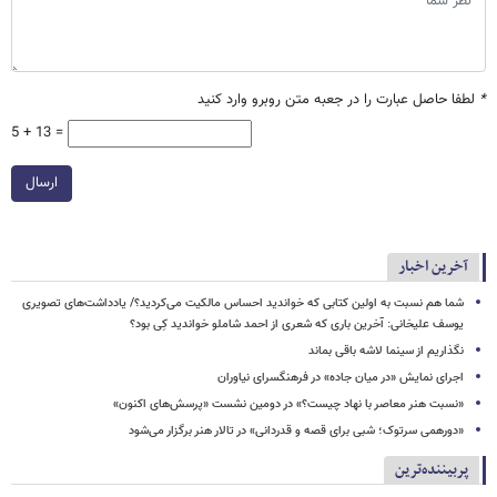
*
لطفا حاصل عبارت را در جعبه متن روبرو وارد کنید
5 + 13 =
ارسال
آخرین اخبار
شما هم نسبت به اولین کتابی که خواندید احساس مالکیت می‌کردید؟/ یادداشت‌های تصویری
یوسف علیخانی: آخرین باری که شعری از احمد شاملو خواندید کِی بود؟
نگذاریم از سینما لاشه باقی بماند
اجرای نمایش «در میان جاده» در فرهنگسرای نیاوران
«نسبت هنر معاصر با نهاد چیست؟» در دومین نشست «پرسش‌های اکنون»
«دورهمی سرتوک؛ شبی برای قصه و قدردانی» در تالار هنر برگزار می‌شود
پربیننده‌ترین