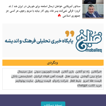
سناتور آمریکایی خواهان ارسال اسلحه برای شورش در ایران شد / تد
کروز: فرقی نمی‌کند پسر شاه روی کار بیاید یا مریم رجوی، هر کسی جز
جمهوری اسلامی
وبگردی
خبرآنلاین
راه نو آنلاین
بازی آنلاین
قیمت تلویزیون سونی
مبل مینیمال
جراح بینی گوشتی
پرشین هتل
قیمت آهن فولاد ایرانیان
اعتبارسنجی بانکی
قیمت طلا امروز
بلیط قطار
شرکت رادوکو
قیمت پروفیل
سایت یوتوتایمز
خرید اکانت chatgpt
نسخه دسکتاپ