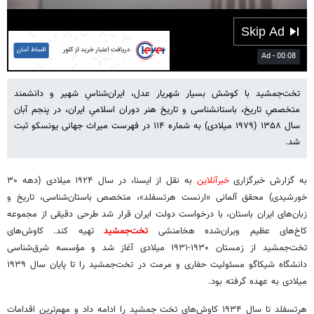
10:38
Play
Mute
Settings
PIP
Enter
fulls
تخت‌جمشید با کوشش بسیار شهریار عدل، ایران‌شناسِ شهیر و دانشمند
متخصصِ تاریخ، باستانشناسی و تاریخ هنر دوران اسلامیِ ایران، در پنجم آبان
سال ۱۳۵۸ (۱۹۷۹ میلادی) به شماره ۱۱۴ در فهرست میراث جهانی یونسکو ثبت
شد.
به گزارش خبرگزاری
خبرآنلاین
به نقل از ایسنا، در سال ۱۹۲۴ میلادی (دهه ۳۰
خورشیدی) محقق آلمانی «ارنست هرتسفلد»، متخصص باستان‌شناسی، تاریخ و
زبان‌های ایران باستان، با درخواست دولت ایران قرار شد طرحی دقیقی از مجموعه
کاخ‌های عظیم ویران‌شده هخامنشی
تخت‌جمشید
تهیه کند. کاوش‌های
تخت‌جمشید از زمستان ۱۹۳۰-۱۹۳۱ میلادی آغاز شد و مؤسسه شرق‌شناسی
دانشگاه شیکاگو مسئولیت حفاری و مرمت در تخت‌جمشید را تا پایان سال ۱۹۳۹
میلادی به عهده گرفته بود.
هرتسفلد تا سال ۱۹۳۴ کاوش‌های تخت جمشید را ادامه داد و مهم‌ترین اقدامات