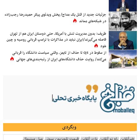
جزئیات جدید از قتل یک مداح/ پخش ویدئوی پیکر حمیدرضا رجب‌زاده
در شبکه‌های معاند
ظریف: بدون مدیریت تنش با آمریکا، حتی دوستان ایران هم از تهران
فاصله می‌گیرند/ایران نباید در مذاکرات با ترامپ قربانی روسیه و چین
شود
از سقوط در QS تا حذف از تایمز، وقتی سیاست دانشگاه را قربانی
می‌کند/ روایت حذف دانشگاه‌های ایران از رتبه‌بندی‌های جهانی
وبگردی
خبرآنلاین
راه نو آنلاین
بازی آنلاین
قیمت تلویزیون سونی
مبل مینیمال