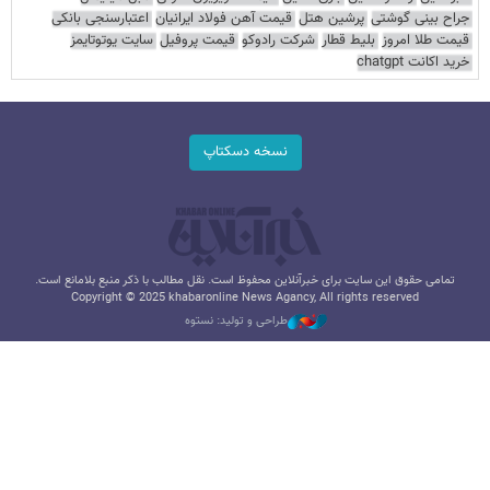
جراح بینی گوشتی
پرشین هتل
قیمت آهن فولاد ایرانیان
اعتبارسنجی بانکی
قیمت طلا امروز
بلیط قطار
شرکت رادوکو
قیمت پروفیل
سایت یوتوتایمز
خرید اکانت chatgpt
نسخه دسکتاپ
تمامی حقوق این سایت برای خبرآنلاین محفوظ است. نقل مطالب با ذکر منبع بلامانع است.
Copyright © 2025 khabaronline News Agancy, All rights reserved
طراحی و تولید: نستوه