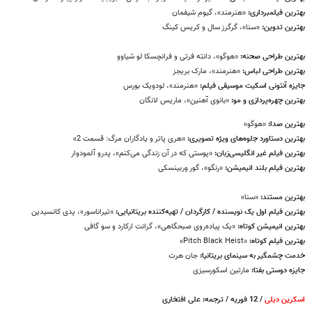
بهترین فیلمبرداری:
«هنرمند»، گیوم شیفمان
بهترین تدوین:
«سنا»، گرگرز سال و کریس کینگ
بهترین طراحی صحنه:
«هوگو»، دانته فرتی و فرانچسکا لو شیاوو
بهترین طراحی لباس:
«هنرمند»، مارک بریجز
جایزه آنتونی اسکیت موسیقی فیلم:
«هنرمند»، لودویک بورس
بهترین چهره‌پردازی و مو:
«بانوی آهنین»، ماریس لانگان
بهترین صدا:
«هوگو»
بهترین دستاورد جلوه‌های ویژه تصویری:
«هری پاتر و یادگاران مرگ: قسمت 2»
بهترین فیلم غیر انگلیسی‌زبان:
«پوستی که در آن زندگی می‌کنم»، پدرو آلمودوار
بهترین فیلم بلند انیمیشن:
«رنگو»، گور وربینسکی
بهترین مستند:
«سنا»
بهترین فیلم اول یک نویسنده / کارگردان / تهیه‌کننده بریتانیایی:
«تیراناسور»، پدی کانسیدین
بهترین انیمیشن کوتاه:
«یک پیاده‌روی صبحگاهی»، گرانت ارکارد و سو گافی
بهترین فیلم کوتاه:
«
Pitch Black Heist
»
خدمت چشمگیر به سینمای بریتانیا:
جان هرت
جایزه دوستی بفتا:
مارتین اسکورسیزی
اسکرین دیلی
/ 12 فوریه / ترجمه: علی افتخاری