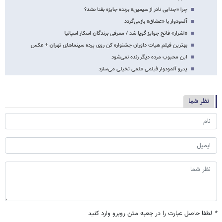
چرا «جدایی نادر از سیمین» برنده جایزه بفتا نشد؟
آلمودوار با «عشاق» بازمی‌گردد
«اشرار» فاتح جوایز گویا شد / معرفی برندگان اسکار اسپانیا
بهترین فیلم هیات داوران جشنواره کن روی پرده سینماهای تهران + عکس
این محبوب مرده دیگر زنده نمی‌شود
پدرو آلمودوار فیلمی علمی تخیلی می‌سازد
نظر شما
*
لطفا حاصل عبارت را در جعبه متن روبرو وارد کنید