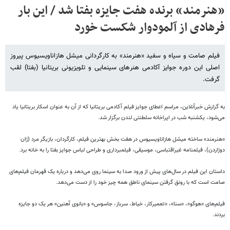
«هنرمند» برنده هفت جایزه بفتا شد / این بار
فرهادی از آلمودوار شکست خورد
فیلم صامت و سیاه و سفید «هنرمند» به کارگردانی میشل هازاناویسیوس پیروز
اصلی این دوره جوایز آکادمی هنرهای سینمایی و تلویزیونی بریتانیا (بفتا) لقب
گرفت.
به گزارش خبرآنلاین، مراسم اعطای جوایز فیلم آکادمی بریتانیا که از آن به عنوان اسکار بریتانیا یاد
می‌شود، یکشنبه شب در اپراخانه سلطنتی لندن برگزار شد.
«هنرمند» ساخته
میشل هازاناویسیوس در هفت بخش بهترین فیلم، کارگردان، بازیگر مرد (ژان
دوژاردن)، فیلمنامه غیراقتباسی، موسیقی، فیلمبرداری و طراحی لباس جوایز بفتا را به خانه برد.
داستان این فیلم در سال‌های پیش از ورود صدا به سینما روی می‌دهد و درباره یک قهرمان فیلم‌های
صامت است که با رونق گرفتن سینمای ناطق همه چیز خود را از دست می‌دهد.
فیلم‌های «هوگو»، «سنا»،
«تعمیرکار، خیاط، سرباز، جاسوس» و «بانوی آهنین» هر یک دو جایزه
بردند.