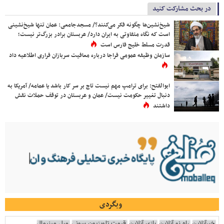
در بحث مشارکت کنید
شیخ‌نشین‌ها چگونه فکر می‌کنند؟/ مسجدجامعی: عمان تنها شیخ‌نشینی
است که نگاه متفاوتی به ایران دارد/ عربستان برادر بزرگ‌تر نیست؛
قدرت مسلط خلیج فارس است
سازمان وظیفه عمومی فراجا درباره معافیت سربازان فراری اطلاعیه داد
ابوالفتح: برای ترامپ مهم نیست تاج بر سر کار باشد یا عمامه/ آمریکا به
دنبال تغییر حکومت نیست/ عمان و عربستان در توقف حملات نقش
داشتند
وبگردی
خبرآنلاین
راه نو آنلاین
بازی آنلاین
قیمت تلویزیون سونی
مبل مینیمال