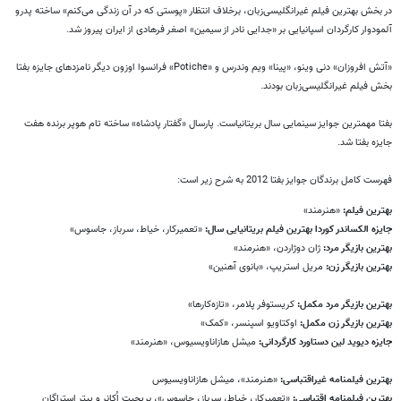
در بخش بهترین فیلم غیرانگلیسی‌زبان، برخلاف انتظار «پوستی که در آن زندگی می‌کنم» ساخته پدرو
آلمودوار کارگردان اسپانیایی بر «جدایی نادر از سیمین» اصغر فرهادی از ایران پیروز شد.
«آتش افروزان» دنی وینو، «پینا» ویم وندرس و «
Potiche
» فرانسوا اوزون دیگر نامزدهای جایزه بفتا
بخش فیلم غیرانگلیسی‌زبان بودند.
بفتا مهمترین جوایز سینمایی سال بریتانیاست. پارسال «گفتار پادشاه» ساخته تام هوپر برنده هفت
جایزه بفتا شد.
فهرست کامل برندگان جوایز بفتا 2012 به شرح زیر است:
بهترین فیلم:
«هنرمند»
جایزه الکساندر کوردا بهترین فیلم بریتانیایی سال:
«تعمیرکار، خیاط، سرباز، جاسوس»
بهترین بازیگر مرد:
ژان دوژاردن، «هنرمند»
بهترین بازیگر زن:
مریل استریپ، «بانوی آهنین»
بهترین بازیگر مرد مکمل:
کریستوفر پلامر، «تازه‌کارها»
بهترین بازیگر زن مکمل:
اوکتاویو اسپنسر، «کمک»
جایزه دیوید لین دستاورد کارگردانی:
میشل هازاناویسیوس، «هنرمند»
بهترین فیلمنامه غیراقتباسی:
«هنرمند»، میشل هازاناویسیوس
بهترین فیلمنامه اقتباسی:
«تعمیرکار، خیاط، سرباز، جاسوس»، بریجیت اُکانر و پیتر استراگان