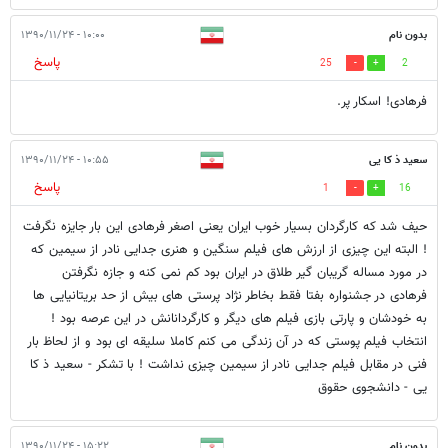
بدون نام
۱۰:۰۰ - ۱۳۹۰/۱۱/۲۴
پاسخ
25
2
فرهادی! اسکار پر.
سعید ذ کا یی
۱۰:۵۵ - ۱۳۹۰/۱۱/۲۴
پاسخ
1
16
حیف شد که کارگردان بسیار خوب ایران یعنی اصغر فرهادی این بار جایزه نگرفت
! البته این چیزی از ارزش های فیلم سنگین و هنری جدایی نادر از سیمین که
در مورد مساله گریبان گیر طلاق در ایران بود کم نمی کنه و جازه نگرفتن
فرهادی در جشنواره بفتا فقط بخاطر نژاد پرستی های بیش از حد بریتانیایی ها
به خودشان و پارتی بازی فیلم های دیگر و کارگردانانش در این عرصه بود !
انتخاب فیلم پوستی که در آن زندگی می کنم کاملا سلیقه ای بود و از لحاظ بار
فنی در مقابل فیلم جدایی نادر از سیمین چیزی نداشت ! با تشکر - سعید ذ کا
یی - دانشجوی حقوق
بدون نام
۱۵:۲۲ - ۱۳۹۰/۱۱/۲۴