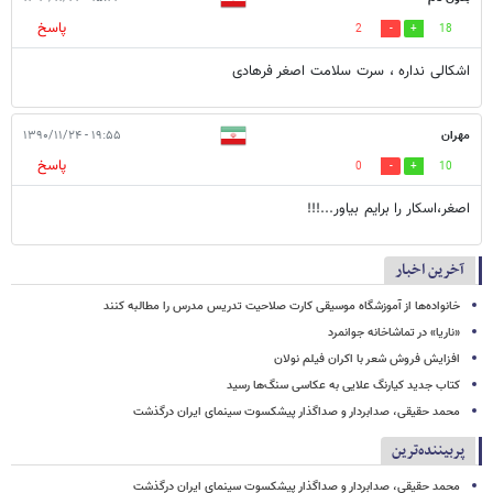
پاسخ
2
18
اشکالی نداره ، سرت سلامت اصغر فرهادی
مهران
۱۹:۵۵ - ۱۳۹۰/۱۱/۲۴
پاسخ
0
10
اصغر،اسکار را برایم بیاور...!!!
آخرین اخبار
خانواده‌ها از آموزشگاه موسیقی کارت صلاحیت تدریس مدرس را مطالبه کنند
«ناریا» در تماشاخانه جوانمرد
افزایش فروش شعر با اکران فیلم نولان
کتاب جدید کیارنگ علایی به عکاسی سنگ‌ها رسید
محمد حقیقی، صدابردار و صداگذار پیشکسوت سینمای ایران درگذشت
پربیننده‌ترین
محمد حقیقی، صدابردار و صداگذار پیشکسوت سینمای ایران درگذشت