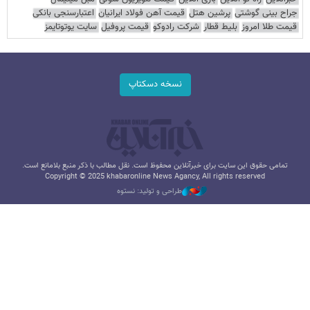
جراح بینی گوشتی
پرشین هتل
قیمت آهن فولاد ایرانیان
اعتبارسنجی بانکی
قیمت طلا امروز
بلیط قطار
شرکت رادوکو
قیمت پروفیل
سایت یوتوتایمز
نسخه دسکتاپ
تمامی حقوق این سایت برای خبرآنلاین محفوظ است. نقل مطالب با ذکر منبع بلامانع است.
Copyright © 2025 khabaronline News Agancy, All rights reserved
طراحی و تولید: نستوه