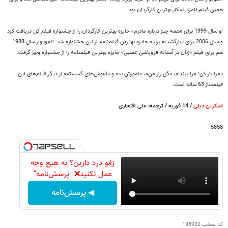
همین فیلم نامزد اسکار بهترین کارگردان بود.
او سال 1999 برای «همه چیز درباره مادرم» جایزه بهترین کارگردان را از جشنواره فیلم کن دریافت کرد
و سال 2006 برای «بازگشت» برنده جایزه بهترین فیلمنامه از این جشنواره شد. آلمودوار سال 1988
هم برای فیلم «زنان در آستانه فروپاشی عصبی» جایزه بهترین فیلمنامه را از جشنواره ونیز گرفت.
«مرا باز کن! مرا ببند!»، «گل راز من»، «آموزش بد» و «آغوش‌های گسسته» از دیگر فیلم‌های این
فیلمساز 63 ساله است.
اسکرین دیلی
/ 14 فوریه / ترجمه: علی افتخاری
5858
زانو درد دارین؟ به هیچ وجه
عمل نکنید❌ "پرسش‌نامه"
◀ پرسش‌نامه
کد مطلب
198932