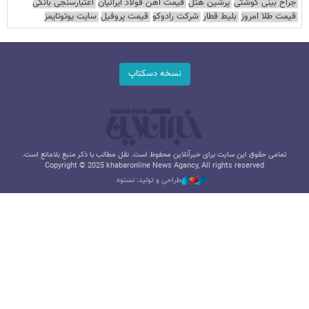
جراح بینی گوشتی
پرشین هتل
قیمت آهن فولاد ایرانیان
اعتبارسنجی بانکی
قیمت طلا امروز
بلیط قطار
شرکت رادوکو
قیمت پروفیل
سایت یوتوتایمز
نسخه دسکتاپ
تمامی حقوق این سایت برای خبرآنلاین محفوظ است. نقل مطالب با ذکر منبع بلامانع است.
Copyright © 2025 khabaronline News Agancy, All rights reserved
طراحی و تولید: نستوه