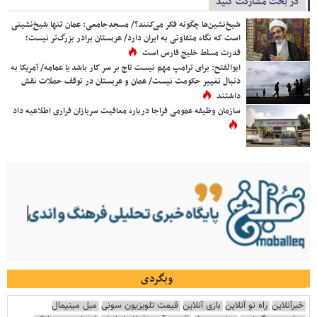
در بحث مشارکت کنید
شیخ‌نشین‌ها چگونه فکر می‌کنند؟/ مسجدجامعی: عمان تنها شیخ‌نشینی
است که نگاه متفاوتی به ایران دارد/ عربستان برادر بزرگ‌تر نیست؛
قدرت مسلط خلیج فارس است
ابوالفتح: برای ترامپ مهم نیست تاج بر سر کار باشد یا عمامه/ آمریکا به
دنبال تغییر حکومت نیست/ عمان و عربستان در توقف حملات نقش
داشتند
سازمان وظیفه عمومی فراجا درباره معافیت سربازان فراری اطلاعیه داد
وبگردی
خبرآنلاین
راه نو آنلاین
بازی آنلاین
قیمت تلویزیون سونی
مبل مینیمال