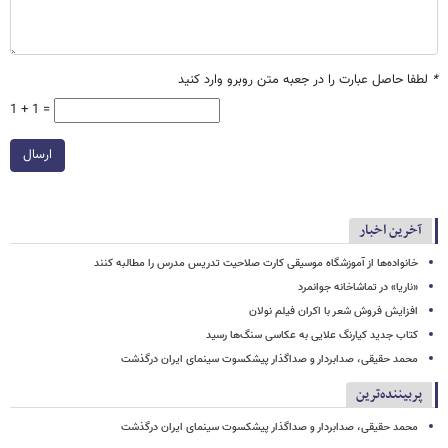
*
لطفا حاصل عبارت را در جعبه متن روبرو وارد کنید
1 + 1 =
ارسال
آخرین اخبار
خانواده‌ها از آموزشگاه موسیقی کارت صلاحیت تدریس مدرس را مطالبه کنند
«ناریا» در تماشاخانه جوانمرد
افزایش فروش شعر با اکران فیلم نولان
کتاب جدید کیارنگ علایی به عکاسی سنگ‌ها رسید
محمد حقیقی، صدابردار و صداگذار پیشکسوت سینمای ایران درگذشت
پربیننده‌ترین
محمد حقیقی، صدابردار و صداگذار پیشکسوت سینمای ایران درگذشت