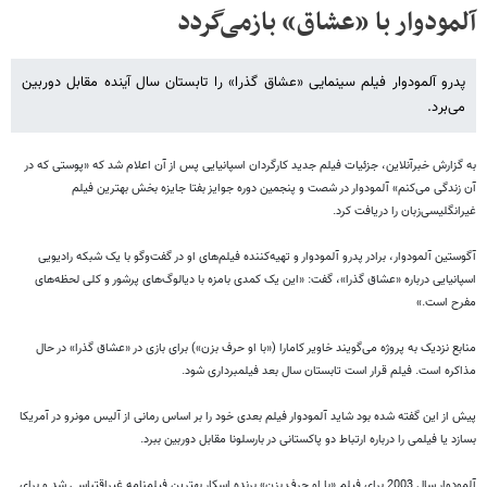
آلمودوار با «عشاق» بازمی‌گردد
پدرو آلمودوار فیلم سینمایی «عشاق گذرا» را تابستان سال آینده مقابل دوربین
می‌برد.
به گزارش خبرآنلاین، جزئیات فیلم جدید کارگردان اسپانیایی پس از آن اعلام شد که «پوستی که در
آن زندگی می‌کنم» آلمودوار در شصت و پنجمین دوره جوایز بفتا جایزه بخش بهترین فیلم
غیرانگلیسی‌زبان را دریافت کرد.
آگوستین آلمودوار، برادر پدرو آلمودوار و تهیه‌کننده فیلم‌های او در گفت‌‌وگو با یک شبکه رادیویی
اسپانیایی درباره «عشاق گذرا»، گفت: «این یک کمدی بامزه با دیالوگ‌های پرشور و کلی لحظه‌های
مفرح است.»
منابع نزدیک به پروژه می‌گویند خاویر کامارا («با او حرف بزن») برای بازی در «عشاق گذرا» در حال
مذاکره است. فیلم قرار است تابستان سال بعد فیلمبرداری شود.
پیش از این گفته شده بود شاید آلمودوار فیلم بعدی خود را بر اساس رمانی از آلیس مونرو در آمریکا
بسازد یا فیلمی را درباره ارتباط دو پاکستانی در بارسلونا مقابل دوربین ببرد.
آلمودوار سال 2003 برای فیلم «با او حرف بزن»‌ برنده اسکار بهترین فیلمنامه غیراقتباسی شد و برای