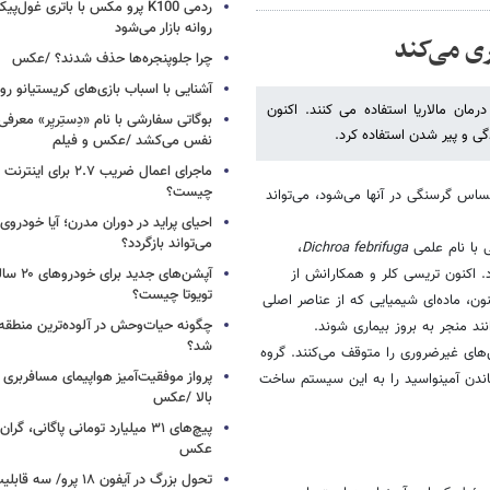
ردمی K100 پرو مکس با باتری غول‌
روانه بازار می‌شود
ی می‌کند
چرا جلوپنجره‌ها حذف شدند؟ /عکس
آشنایی با اسباب‌ بازی‌های کریستیانو ر
مان مالاریا استفاده می کنند. اکنون
گی و پیر شدن استفاده کرد.
نفس می‌کشد /عکس و فیلم
ماجرای اعمال ضریب ۲.۷ برای 
چیست؟
حساس گرسنگی در آنها می‌شود، می‌تواند
احیای پراید در دوران مدرن؛ آیا خودروی 
می‌تواند بازگردد؟
ی با نام علمی
Dichroa febrifuga
،
. اکنون تریسی کلر و همکارانش از
آپشن‌های ج
تویوتا چیست؟
ون، ماده‌ای شیمیایی که از عناصر اصلی
چگونه حیات‌وحش در آلوده‌ترین منطقه
ند منجر به بروز بیماری شوند.
شد؟
ن‌های غیرضروری را متوقف می‌کنند. گروه
پرواز موفقیت‌آمیز هواپیمای مسافربری چ
اندن آمینواسید را به این سیستم ساخت
بالا /عکس
عکس
تحول بزرگ در آیفون ۱۸ پرو/