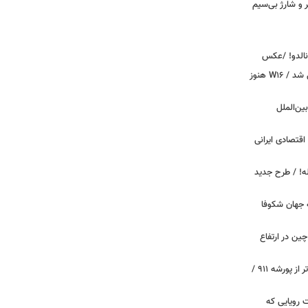
پیکر و شارژ بی‌سیم
ونالدو! /عکس
بوگاتی سفارشی با نام «دِستِریِر» معرفی شد / W۱۶ هنوز
اینترنت بین‌الملل
اقتصادی ایرانی
دید برای خودروهای ۲۰ ساله! / طرح جدید
 جهان شکوفا
ین در ارتفاع
پیچ‌های ۳۱ میلیارد تومانی پاگانی، گران‌تر از پورشه ۹۱۱ /
 سه قابلیت رویایی که