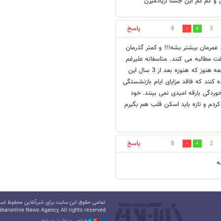
و کم کم این جشنا ازیادمیرن
پاسخ
0
5
ی عمرمان بیشتر بشه!!! و کمتر گذرمان
گفت مطالبه می کنند. متاسفانه علیرغم
تصویب بیمه تامین اجتماعی شدن رانندگان آژانسها در تهران و شهرستانهای تابعه هنوز که هنوزه بعد از 3 سال این
کنند که فاقد مزایای ایام بازنشستگی
دگی بارقه امیدی نمی بینند. خود
 اکو مبلغ 117 هزار تومان پرداخت کردم و تازه باید اسکن قلب هم بگیرم
پاسخ
0
2
ه
تمامی حقوق این سایت برای خبرآنلاین محفوظ است.
baronline News Agancy, All rights reserved
طراحی و تولید: نستوه