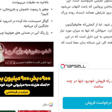
ازگر زنجیره‌ای شیمیایی موسوم به AAR است که مسئول کمیابی آمینواسید است. این
بالاخره به حقیقت می‌پیوندند
 ساختن پروتئین که باعث التهاب می‌شود
چطور با ریموت خاموش و باتری‌خالی، خ
بروز شرایطی همانند انسداد روده بزرگ
کنیم؟
گوگل اسیستنت ماه آینده در اندروید غ
 شود. اما از آنجایی‌که هالوفوگینون
جایگزین آن می‌شود
د. حیواناتی که تنها به میزان مورد نیاز
راز رنگ آبی در صندلی های هواپیما چ
حدودی به این دلیل است که در این
فته کلر، این مساله بدان معنا است که
 راه فروش خودرو، تنها در چند
ساعت
درخواست فروش