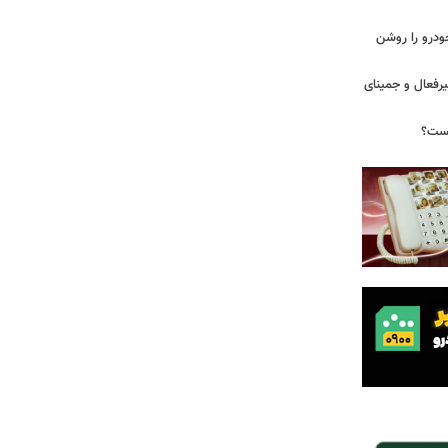
ودرو را روشن
یرفعال و جمینای
یست؟