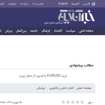
فارسی
العربية
English
تماس با ما
درباره ما
تبلیغات
آرشی
صفحه اصلی
سیاست
اقتصاد
فرهنگ
جامعه
بین‌الملل
ورزش
تا
مطالب پیشنهادی
ترید EURUSD با اسپرد از صفر پیپ
صفحه اصلی
اخبار دانش و فناوری
پزشکی
۲۵ بهمن ۱۳۹۰ - ۰۶:۴۵
۰ نفر