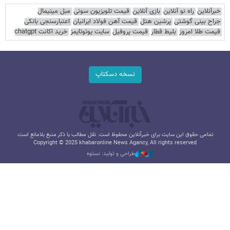
خبرآنلاین
راه نو آنلاین
بازی آنلاین
قیمت تلویزیون سونی
مبل مینیمال
جراح بینی گوشتی
پرشین هتل
قیمت آهن فولاد ایرانیان
اعتبارسنجی بانکی
قیمت طلا امروز
بلیط قطار
قیمت پروفیل
سایت یوتوتایمز
خرید اکانت chatgpt
نسخه دسکتاپ
تمامی حقوق این سایت برای خبرآنلاین محفوظ است. نقل مطالب با ذکر منبع بلامانع است.
Copyright © 2025 khabaronline News Agancy, All rights reserved
طراحی و تولید: نستوه