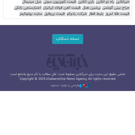
خبرآنلاین
راه نو آنلاین
بازی آنلاین
قیمت تلویزیون سونی
مبل مینیمال
جراح بینی گوشتی
پرشین هتل
قیمت آهن فولاد ایرانیان
اعتبارسنجی بانکی
قیمت طلا امروز
بلیط قطار
شرکت رادوکو
قیمت پروفیل
سایت یوتوتایمز
نسخه دسکتاپ
تمامی حقوق این سایت برای خبرآنلاین محفوظ است. نقل مطالب با ذکر منبع بلامانع است.
Copyright © 2025 khabaronline News Agancy, All rights reserved
طراحی و تولید: نستوه