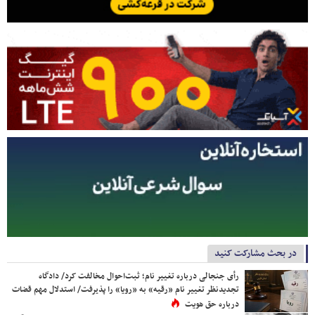
در بحث مشارکت کنید
رأی جنجالی درباره تغییر نام؛ ثبت‌احوال مخالفت کرد/ دادگاه
تجدیدنظر تغییر نام «رقیه» به «رویا» را پذیرفت/ استدلال مهم قضات
درباره حق هویت