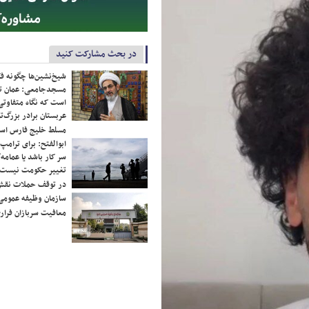
در بحث مشارکت کنید
شیخ‌نشین‌ها چگونه فک
مسجدجامعی: عمان تن
است که نگاه متفاوتی 
عربستان برادر بزرگ‌
مسلط خلیج فارس ا
ابوالفتح: برای ترامپ
سر کار باشد یا عمامه/
تغییر حکومت نیست/ 
در توقف حملات نقش
سازمان وظیفه عمومی 
معافیت سربازان فراری