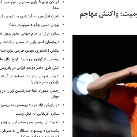
فورلان برای 6 بازی سرمربی تیم مل
شد!
میت؛ واکنش مهاجم
باخت انگلیس به آرژانتین به تقویم رفت
لیونل مسی چگونه میلیاردر شد؟
ستاره ایران در جام جهانی هنوز بدون ت
دروازه‌بان اسپانیایی در مسیر بازگشت ب
عکس | استوری مهدی طارمی برای ستاره 
رونمایی از گران‌ترین خرید تاریخ رئال ما
آتش بازی دختر دونده ایرانی در بلاروس
شوک به رئال مادرید؛ بارسلونا در آستا
بازیکن جام جهانی!
رحمان عموزاد تنها صدرنشین ایران در برت
جهان
دو بازیکن آزاد در راه پیوستن به پرسپ
ستاره آفریقایی به قتل رسید
مدیرعامل پرسپولیس سفیر این ورزش 
پشت پرده پیشنهاد استقلال به سردار آز
که به سهراب داده بودند!