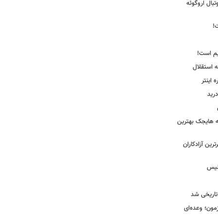
ی فوتبال اروگوئه
!
یم است!
ه استقلال
اینتر
درید
نه هایجک بهترین
رین آزادکاران
ولیس
تاریخی شد
مون؛ وعده‌ای