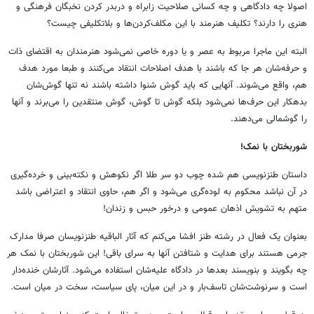
اصولا چه دادگاهی و چه کسانی صلاحیت زابراه و دربدر کردن نخبگان فرهنگی و
هنری را دارند؟ تکلیف هنرمند با این مکلف‌کردن‌ها و بلاتکلیفی چیست؟
البته این ماجرا مربوط به عصر و یا دوره خاصی نمی‌شود هنرمندان به اقتضای ذات
و حرفه‌شان هر جا که باشند با هدف اصلاحات انتقاد می‌کنند و طبعا مورد هدف
هم، واقع می‌شوند. آنهایی که باید گوش شنوا داشته باشند نه تنها گوش‌شان
بدهکار این حرف‌ها نمی‌شود بلکه گوش تا گوش، گوش منتقدین را می‌برند و آنها
را گوشمالی‌ می‌دهند.
شوربختان با نمک!
داستان طنزنویسی هم شده چوب دو سر طلا اگر نکوهش و نکته‌بینی و خرده‌گیری
در آن نباشد محکوم به لوده‌گری می‌شود و اگر هم، حاوی انتقاد و اعتراضی باشد
متهم به تشویش اذهان عمومی و درخور حبس و زندان!
بعنوان یک فعال در رشته طنز افشا می‌کنم که آثار الباقیه طنزنویسان صرفا مدارک
جرمی هستند برای هدایت و شتافتن‌ آنها به سرای باقی! این شوربختان با نمک هر
چه بگویند و بنویسند بعدها در دادگاه علیه‌شان استفاده می‌شود. آثارشان خنده‌دار
است و سرنوشت‌شان تاسف‌بار و در این میان، پای سیاست، سخت در میان است.