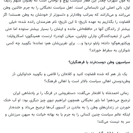
به قول سهراب چقدر این قطار سیاست پوچ و توخالی است که بعنوان متهم ردیف
اول، بانی اصلی این نابسامانی است. اهل سیاست نخبگانی را به جرم خائنین وطن
می‌رانند و می‌تارانند که بمراتب وفادارتر و دلسوزتر از خودشان به وطن هستند! اگر
قضاوت را بگذاریم به عهده تاریخ؛ تا این تاریخ؛ نام هنرمندان رانده شده؛ خیلی
بیشتر از راندگان آنها در حافظه‌اش مانده و ایشان را بسیار بیشتر ستوده اما حتی
نامی از تبعیدکنندگانِ چارلی چاپلین، میلان کوندرا؛ ارنست همینگوی؛ اسکاروایلد؛
ویکتورهوگو؛ دانته؛ پابلو نردوا و.... برای نفرین‌شان هم؛ نمانده! بگویید چه کسی
شوکران به سقراط خوراند؟
سیاسیون وطن دوست‌ترند یا فرهنگیان؟
یک بار هم که شده قضاوت کنید و کلاه‌تان را قاضی و بگویید خداوکیلی دُز
وطن‌دوستی اهالی سیاست بالاتر است یا اهالی فرهنگ؟
زمانی احمدشاه با افتخار می‌گفت: دستفروشی در فرنگ را بر پادشاهی ایران
ترجیح می‌دهم! اما باور نخبگانی همچون ابراهیم نبوی چیز دیگری بود: او آب خنک
خوردن در زندان‌های وطن را به ماندن در آنسوی آب‌ها ترجیح می‌داد و خنده‌دار
اینکه عالم سیاست چنین کسانی را به جرم یا به بهانه خیانت به میهن سرزنش و
سر به نیست می‌کند!