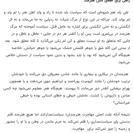
راهی برای اطفای آتش هنرمند
نفی بلد هم شیوه‌ای است که سیاست بلد شده تا زاد و ولد اهل هنر را لم یلد و
لم یولد کند. چراکه در این نوع از مرگ شیک؛ نه ردپایی به جا می‌ماند و نه اثر
انگشتی و نه حتی انگشتی برای اشاره به عامل قتل. سیاست آموخته که مرگ
هنرمند در بی‌ثمری است پس او را آنقدر هر دم در جایی ؛ عاطل و باطل و در
جایی که متعلق به او نیست معلق و کن لم یکن می‌گذارد تا کله معلق شود. بعد
از مدتی این کله شق یا جوهر قلمش خشک می‌شود یا جوهر حیاتش. خلاصه
هیچگاه آنی نمی‌شود که بود یا باید بشود و بدین نحو؛ سیاست از دستش خلاص
می‌شود.
هنرمندان در بیکاری و بیعاری یا مانند عباس معروفی دق می‌کنند یا خودشان
ترتیب خودشان را مانند کیومرث پوراحمد و ابراهیم نبوی می‌دهند و یا همچون
بهرام بیضایی آنقدر دور می‌مانند تا بپوسند. هیچگاه هم, معلوم نمی‌شود چه کسی
عباس و داریوش را کشت. عاملش خیطی و خطای انسانی بوده یا خبطی
غیرانسانی؟
نتیجه آنکه علت اصلی مهاجرت هنرمندان؛ سیاست‌مدارانند اما هیچ هنرمند قلم
بدستی پای سیاست‌مداری را قلم نمی‌کند به جرم ماندن در وطن و یا او را مجبور
و زمینه را جور نمی‌کند برای مهاجرت.