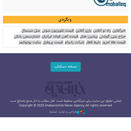
وبگردی
خبرآنلاین
راه نو آنلاین
بازی آنلاین
قیمت تلویزیون سونی
مبل مینیمال
جراح بینی گوشتی
پرشین هتل
قیمت آهن فولاد ایرانیان
اعتبارسنجی بانکی
قیمت طلا امروز
بلیط قطار
شرکت رادوکو
قیمت پروفیل
سایت یوتوتایمز
نسخه دسکتاپ
تمامی حقوق این سایت برای خبرآنلاین محفوظ است. نقل مطالب با ذکر منبع بلامانع است.
Copyright © 2025 khabaronline News Agancy, All rights reserved
طراحی و تولید: نستوه