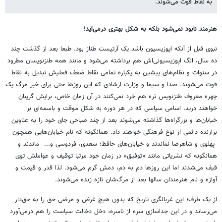
به نقاط قوت می‌شوند.
هنرمند نابود نمی‌شود بلکه به شکل بهتری درمی‌آید!
نبوی قبل از آنکه اپوزیسیون باشد یک آرتیست طناز بود. طبعا بعد از گذشت چند
ده سال، انگ اپوزیسیونی‌اش هم برداشته می‌شود و مانند همه طنزنویسان مطرود
در سنوات و نظام‌های پیشین به یکباره تمامی نقاط ضعف فعلیش تبدیل به نقاط
قوت می‌شوند. صدا و سیما و وزارت ارشادی که این روزها حتی برای خبر مرگ یک
چهره معروف طنزنویس تره هم خرد نمی‌کنند در آن زمان خاص، برایش گریبان
خواهند درید. اسامی سیاسی که در هر دوره به شکل موقت و باسمه‌ای بر
خیابان‌ها و بزرگراه‌ها گذاشته می‌شوند بعد از چند صباحی جای خود را به عناوین
برازنده دائمی‌ از نوع فرهنگی‌ خواهند داد. همانگونه که نام خیابان‌هایی همچون
پهلوی و شاهرضا نماندند و خیابان‌های حافظ؛ سعدی، فردوسی و... ماندند و
همانگونه که نشریاتی مانند «توفیق» در زمان خود مرتبا توقیف و عواملش توی
قیف می‌شدند اما این روزها دم به دم، دمش گرم می‌شود. لذا قدر و قیمت و
آوازه و نام هنرمندان سالها بعد از مرگ‌شان تازه زنده می‌شوند.
از یک طرف؛ این غربالگری تاریخ که بدون هیچ غرض و مرضی حق را به حق‌دار
می‌رساند و در این جداسازی سره از ناسره، دخل دخالت سیاست را هم درمی‌آورد