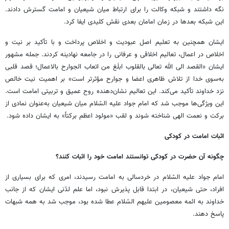
نگه داشتند و شبکه وکالت را برای ارتباط میان شیعیان و امامت گسترش دادند.
این شبکه بعدها در زمان امامان بعدی نقش کلیدی ایفا کرد.
ایشان همچنین به تعلیم اصل عبودیت و اخلاص پرداخت و با تأکید بر نیت و
اخلاص در اعمال، تعالیم اخلاقی و عرفانی را در جامعه نهادینه کردند. جمله مشهور
ایشان «القصد الی الله تعالی بالقلوب ابلَغ من اتعاب الجوارح بالاعمال؛ قصد قلبی
به‌سوی خدا از تلاش ظاهری اعضا و جوارح مؤثرتر است» بر اهمیت نیت خالص
نزد خداوند تأکید می‌کند. این تعالیم نشان‌دهنده روح عمیق و تربیتی امامت است.
این ویژگی‌ها موجب شد که امام جواد علیه السّلام میان شیعیان به‌عنوان نمادی از
برکت و نعمت الهی شناخته شوند و لقب «مولود اعظم برکتاً» به ایشان داده شود.
اثبات امامت در کودکی
چگونه آن حضرت در کودکی توانستند امامت خود را اثبات کنند؟
امام جواد علیه السّلام در خردسالی به امامت رسیدند، امری که برای بسیاری از
افراد، حتی شیعیان، در ابتدا قابل پذیرش نبود، اما علم لدّنی ایشان که از جانب
خداوند به ائمه معصومین علیهم السّلام عطا شده بود، موجب شد به همه شبهات
پاسخ دهند.