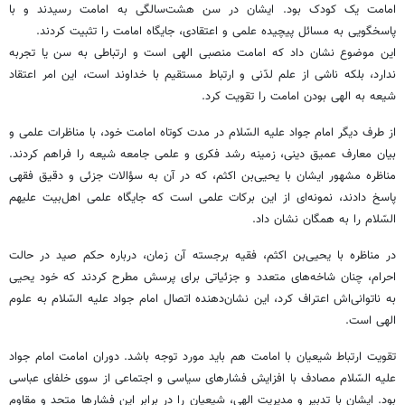
امامت یک کودک بود. ایشان در سن هشت‌سالگی به امامت رسیدند و با
پاسخگویی به مسائل پیچیده علمی و اعتقادی، جایگاه امامت را تثبیت کردند.
این موضوع نشان داد که امامت منصبی الهی است و ارتباطی به سن یا تجربه
ندارد، بلکه ناشی از علم لدّنی و ارتباط مستقیم با خداوند است، این امر اعتقاد
شیعه به الهی بودن امامت را تقویت کرد.
از طرف دیگر امام جواد علیه السّلام در مدت کوتاه امامت خود، با مناظرات علمی و
بیان معارف عمیق دینی، زمینه رشد فکری و علمی جامعه شیعه را فراهم کردند.
مناظره مشهور ایشان با یحیی‌بن اکثم، که در آن به سؤالات جزئی و دقیق فقهی
پاسخ دادند، نمونه‌ای از این برکات علمی است که جایگاه علمی اهل‌بیت علیهم
السّلام را به همگان نشان داد.
در مناظره با یحیی‌بن اکثم، فقیه برجسته آن زمان، درباره حکم صید در حالت
احرام، چنان شاخه‌های متعدد و جزئیاتی برای پرسش مطرح کردند که خود یحیی
به ناتوانی‌اش اعتراف کرد، این نشان‌دهنده اتصال امام جواد علیه السّلام به علوم
الهی است.
تقویت ارتباط شیعیان با امامت هم باید مورد توجه باشد. دوران امامت امام جواد
علیه السّلام مصادف با افزایش فشارهای سیاسی و اجتماعی از سوی خلفای عباسی
بود. ایشان با تدبیر و مدیریت الهی، شیعیان را در برابر این فشارها متحد و مقاوم