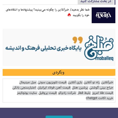
در بحث مشارکت کنید
شما نظر بدهید/ خبرآنلاین را چگونه می‌بینید؟ پیشنهادها و انتقادهای
خود را بگویید
وبگردی
خبرآنلاین
راه نو آنلاین
بازی آنلاین
قیمت تلویزیون سونی
مبل مینیمال
جراح بینی گوشتی
پرشین هتل
قیمت آهن فولاد ایرانیان
اعتبارسنجی بانکی
قیمت طلا امروز
بلیط قطار
شرکت رادوکو
قیمت پروفیل
سایت یوتوتایمز
خرید اکانت chatgpt