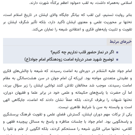
اسلامی به‌همراه داشت، به لقب «مولود اعظم برکتاً» شهرت دارند.
بنابر روایت تسنیم، این لقب که بیانگر جایگاه والای ایشان در تاریخ اسلام است،
نه‌تنها بر محوریت علمی و معنوی ایشان تأکید دارد، بلکه تأثیر شگرف ایشان بر
تقویت و تثبیت پایه‌های فکری و اعتقادی شیعه را نمایان می‌کند.
خبرهای مرتبط
اگر در نماز حضور قلب نداریم چه کنیم؟
توضیح شهید صدر درباره امامت زودهنگام امام جواد(ع)
امام جواد علیه السّلام در دوره‌ای به امامت رسیدند که شیعه با چالش‌های فکری
و عقیدتی متعددی مواجه بود. این‌که آن امام جوان در سن هشت‌سالگی به مقام
امامت رسیدند، موجب شد مخالفان تلاش کنند توانایی ایشان را زیر سؤال ببرند،
اما آن حضرت با پاسخ‌های حکیمانه و علمی خود در برابر علما و فقیهان دوران،
نه‌تنها شبهات را برطرف کردند، بلکه عملاً نشان دادند که امامت، جایگاهی الهی
است و وابسته به سن یا شرایط ظاهری نیست.
یکی از برکات مهم دوران ایشان، گسترش فضای علمی و تقویت فرهنگ پرسشگری
و پاسخگویی بود. امام جواد با جلسات مناظره و پاسخ به مسائل پیچیده فقهی و
کلامی، نه‌تنها مبانی فکری شیعه را مستحکم کردند، بلکه الگویی از علم و تقوا را