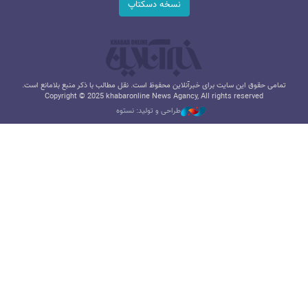
نسخه دسکتاپ
تمامی حقوق این سایت برای خبرآنلاین محفوظ است. نقل مطالب با ذکر منبع بلامانع است.
Copyright © 2025 khabaronline News Agancy, All rights reserved
طراحی و تولید: نستوه