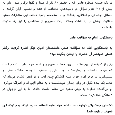
در یک جلسه مناظره علمی که با حضور ۸۰ نفر از علما و فقها برگزار شد، امام به
بیش از ۳۰ هزار سؤال در زمینه‌های مختلف، از فقه و تفسیر قرآن گرفته تا
مسائل اجتماعی و اخلاقی، به‌دقت و با استحکام پاسخ دادند. این مناظرات نه‌تنها
حقانیت ایشان را به اثبات رساند، بلکه بسیاری از مخالفان را نیز به سکوت
واداشت.
پاسخگویی امام به سؤالات علمی
به پاسخگویی امام به سؤالات علمی دانشمندان ادیان دیگر اشاره کردید، رفتار
علمای هم‌عصر آن حضرت با ایشان چگونه بود؟
یکی از نمونه‌های برجسته، علی‌بن جعفر، عموی پدر امام جواد علیه السّلام است
که مردی ۸۰ساله و ریش‌سفید بود. علی‌بن جعفر، با وجود جایگاه سنّی و
نسبی‌اش، در برابر امام جواد علیه السّلام چنان ادب و تواضعی نشان می‌داد که
مانند یک بنده ذلیل در برابر ایشان می‌نشست و به مقام الهی امام اعتراف می‌کرد.
او می‌گفت: خداوند به ریش سفید من مقام امامت نداده، اما به این نوجوان در
۸سالگی عطا کرده است.
دشمنان چه‌شبهاتی درباره نسب امام جواد علیه السلام مطرح کردند و چگونه این
شبهات برطرف شد؟