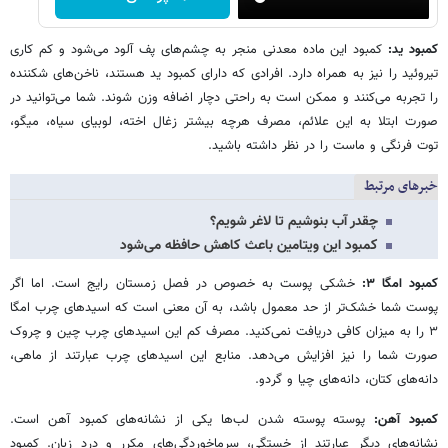
کمبود ید:
کمبود این ماده معدنی منجر به چشم‌های پف آلود می‌شود و کم کاری
تیروئید را نیز به همراه دارد. افرادی که دارای کمبود ید هستند، ناخن‌های شکننده
را تجربه می‌کنند و ممکن است به راحتی دچار اضافه وزن شوند. شما می‌توانید در
صورت ابتلا به این علائم، مصرف هرچه بیشتر زغال اخته، لوبیای سیاه، میگو،
توت فرنگی و ماست را در نظر داشته باشید.
خبرهای مرتبط
چقدر آب بنوشیم تا لاغر شویم؟
کمبود این ویتامین باعث کاهش حافظه می‌شود
کمبود امگا ۳:
خشکی پوست به خصوص در فصل زمستان رایج است. اما اگر
پوست شما خشک‌تر از حد معمول باشد، به آن معنی است که اسیدهای چرب امگا
۳ را به میزان کافی دریافت نمی‌کنید. مصرف کم این اسیدهای چرب چین و چروک
صورت شما را نیز افزایش می‌دهد. منابع این اسیدهای چرب عبارتند از ماهی،
دانه‌های کتان، دانه‌های چیا و گردو.
کمبود آهن:
پوسته پوسته شدن لب‌ها یکی از نشانه‌های کمبود آهن است.
نشانه‌های دیگر عبارتند از خستگی، سرماخوردگی‌های مکرر و درد زبان. کمبود