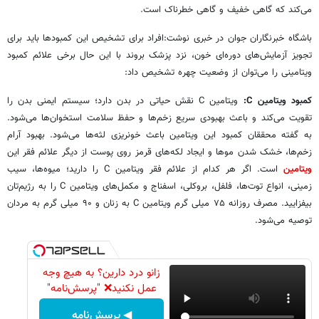
می‌کند که گاهی خفیف و گاهی خطرناک است.
باشگاه خبرنگاران جوان در خبری نوشت:افراد برای تشخیص این کمبودها باید برای
تجویز آزمایش‌های دوره‌ای خون، نزد پزشک بروند با این حال برخی علائم کمبود
ویتامینی را می‌توان از وضعیت چهره تشخیص داد:
کمبود ویتامین C:
ویتامین C نقش حیاتی در بدن دارد؛ سیستم ایمنی بدن را
تقویت می‌کند و باعث بهبودی سریع زخم‌ها و حفظ سلامت استخوان‌ها می‌شود.
به گفته محققان کمبود این ویتامین باعث خونریزی لثه‌ها می‌شود. بهبود آرام
زخم‌ها، خشک شدن موها و ایجاد لکه‌های قرمز روی پوست از دیگر علائم فقر این
ویتامین
است. اگر هر کدام از علائم فقر ویتامین C را دارید؛ میوه‌ها، سیب
زمینی، انواع توت‌ها، فلفل، بروکلی، اسفناج و مکمل‌های ویتامین C را به رژیم‌تان
بیفزایید. مصرف روزانه ۷۵ میلی گرم ویتامین C به زنان و ۹۰ میلی گرم به مردان
توصیه می‌شود.
زانو درد دارین؟ به هیچ وجه
عمل نکنید❌ "پرسش‌نامه"
◀ پرسش‌نامه