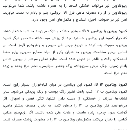
ریبوفلاوین نیز می‌تواند خشکی لب‌ها را به همراه داشته باشد. شما می‌توانید
ریبوفلاوین را از راه مصرف ماهی قزل آلا، بروکلی، پنیر و بادام به دست بیاورید.
آهن نیز در حبوبات، آجیل، اسفناج و مکمل‌های آهن وجود دارد.
کمبود بیوتین یا ویتامین B ۷:
موهای خشک و نازک می‌تواند به شما هشدار دهند
که دچار کمبود این ویتامین هستید. جدا از ریزش مو، نشانه مشخص دیگر کمبود
بیوتین، صورت پف کرده با توزیع چربی غیر طبیعی و راش‌های قرمز است. بر
اساس برخی مطالعات بیوتین به عنوان یکی از مواد مغذی ضروری برای حفظ
استحکام، بافت و ظاهر مو عنوان شده است. منابع غذایی سرشار از بیوتین شامل
بادام زمینی، جگر، برخی سبزیجات، برگ چغندر سوئیسی، تخم مرغ پخته و زرده
تخم مرغ است.
کمبود ویتامین B ۱۲:
کمبود این ویتامین در میان گیاه‌خواران بسیار رایج است.
کمبود ویتامین ب ۱۲ اغلب باعث تغییر رنگ پوست و رنگ پریدگی می‌شود. سایر
نشانه‌ها عبارتند از خستگی، از دست دادن اشتها، تنگی نفس و اسهال. اگر
می‌خواهید فقر ویتامین ب ۱۲ را درمان کنید، به دنبال مصرف بیشتر ماهی،
گوشت بدون چربی، پنیر، ماست و غلات غنی شده باشید. اگر رژیم‌های غذایی
گیاهی را دنبال می‌کنید مکمل‌های ویتامین ب ۱۲ را با مشورت پزشک مصرف کنید.