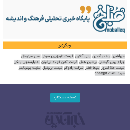
وبگردی
خبرآنلاین
راه نو آنلاین
بازی آنلاین
قیمت تلویزیون سونی
مبل مینیمال
جراح بینی گوشتی
پرشین هتل
قیمت آهن فولاد ایرانیان
اعتبارسنجی بانکی
قیمت طلا امروز
بلیط قطار
شرکت رادوکو
قیمت پروفیل
سایت یوتوتایمز
خرید اکانت chatgpt
نسخه دسکتاپ