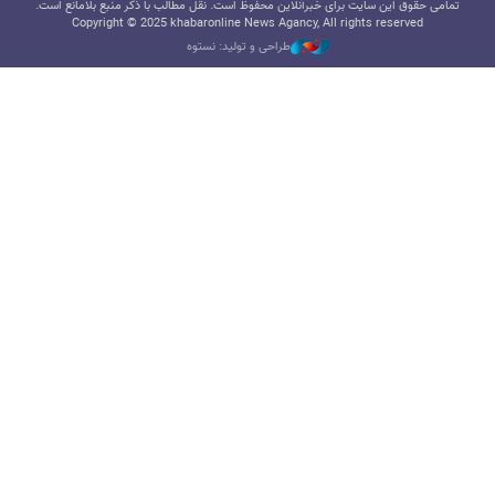
تمامی حقوق این سایت برای خبرآنلاین محفوظ است. نقل مطالب با ذکر منبع بلامانع است.
Copyright © 2025 khabaronline News Agancy, All rights reserved
طراحی و تولید: نستوه