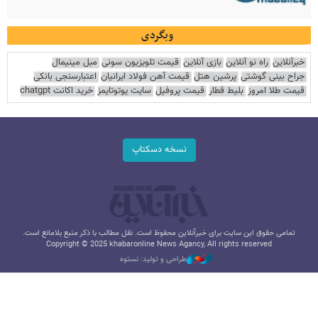
وبگردی
خبرآنلاین
راه نو آنلاین
بازی آنلاین
قیمت تلویزیون سونی
مبل مینیمال
جراح بینی گوشتی
پرشین هتل
قیمت آهن فولاد ایرانیان
اعتبارسنجی بانکی
قیمت طلا امروز
بلیط قطار
قیمت پروفیل
سایت یوتوتایمز
خرید اکانت chatgpt
نسخه دسکتاپ
تمامی حقوق این سایت برای خبرآنلاین محفوظ است. نقل مطالب با ذکر منبع بلامانع است.
Copyright © 2025 khabaronline News Agancy, All rights reserved
طراحی و تولید: نستوه