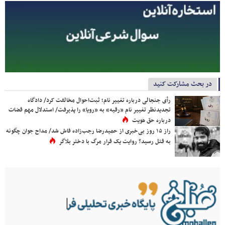
در بحث مشارکت کنید
رأی جنجالی درباره تغییر نام؛ ثبت‌احوال مخالفت کرد/ دادگاه
تجدیدنظر تغییر نام «رقیه» به «رویا» را پذیرفت/ استدلال مهم قضات
درباره حق هویت
راز ۱۵ روز بی‌خبری از حمیدرضا رجب‌زاده فاش شد/ مداح جوان چگونه
به قتل رسید؟ روایت یک قرار مرگ با دختر بلاگر