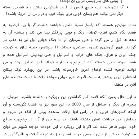
او، بوش های پدر وپسر، در پی آن بودند؟
آیا کشورهای عرب خلیج فارس در قالب قدرتهایی سنتی و با فضایی بسته
دیگر نمی توانند هم پیمان خوبی برای بلوک غرب و در راس آن آمریکا باشند؟
تماما مواردی هستند که پاسخ نسبتا مثبتی خواهند داشت.اگر با ین فرضیه به
قضایا نگاه کنیم، نظریه توطئه، رنگ و بویی پررنگتر پیدا می کند و پیشنه آن به
دهه ها قبل بر می گردد و حتی میتوان آنرا تا جنگ جهانی اول نیز به عقب باز
گرداند. ظهور گروههای تندروی اسلامی، حوداث 11 سپتامبر، حمله عراق به کویت،
جنگ ایران و عراق، جنگ های اعراب و اسرائیل و حتی پیدایش اسرائیل همه و
همه نمونه هایی هستند که در چارچوب نظریه توطئه قابل تحلیل بوده و می
توانند توجیه کننده اوضاع امروز خاورمیانه باشد. در این رویکرد نوک پیکان
اطلاعاتی ایران بیشتر به سمت قدرت های جهانی خواهد رفت تا دست نشانده های
آنان در منطقه.
با این حال بدون آنکه قصد کنار گذاشتن این رویکرد را داشته باشیم، میتوان از
پنجره ای دیگر و حداقل از سال 2000 به این سو، نیز به قضایا نگریست و آن
اینکه کشورهای غربی و در راس آنها ایالات متحده بیش از آنکه در شروع و
پیدایش این جریانات نقش داشته باشند، در بهره بری از آن، در چارچوب منافع
خود، قویتر ظاهر شده اند. اگر با این رویکرد با این حوداث مواجه شویم می توان
مسئولیت بخشی از بازی سیاسی در منطقه را نیز به عهده گرفت و تاثیرگذاری در