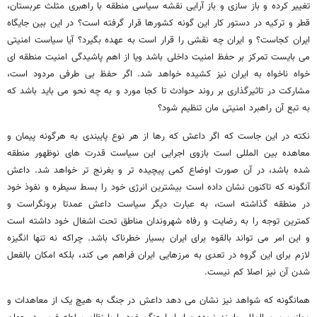
تغییر کرده و باز سازی و باز آرایی نقشه سیاسی منطقه با راهبری مثلث عربستان،
قطر و ترکیه در دستور کار این گونه کشورها قرار گرفته است؟ در این بین جایگاه
ایران کجاست؟ و ایران چه نقشی را قرار است به عهده بگیرد؟ آیا سیاست امنیتی
می بایست تمرکز بر حفظ امنیت داخلی باشد ویا از اهم پاشیدگی امنیت منطقه ای
خواه ناخواه به ایران نیز کشیده خواهد شد. اگر حفظ بی طرفی مردود است،
مشارکت در تاثیرگذاری بر روند حوادث تا کجا مورد و به چه نحو می باید باشد که
به تبع آن راهبرد امنیتی مان تنظیم شود؟
نکته در این جاست که اگر داعش که رها از هر نوع پایبندی به هرگونه پیمان و
معاهده بین المللی است بازوی اجرایی این سیاست قدرت های نوظهور منطقه
شده باشد، در آن صورت اوضاع کمی پیچیده تر و بغرنج تر خواهد شد. داعش
آنگونه که تاکنون نشان داده است بیشترین انرژی خود را بسط سیطره و نفوذ خود
در منطقه گذاشته است، به عبارت دیگر سیاست داعش عمدتا برونگراست و
کمترین توجه را به رضایت و رفاه شهروندان مناطق تحت اشغال خود داشته است
و این امر می تواند بالقوه برای ایران بسیار خطرناک باشد. چراکه نه تنها انگیزه
لازم برای این گروه در تعدی به مرزهایی ایران فراهم می کند، بلکه امکان بالفعل
شدن آن نیز اصلا کم نیست.
همانگونه که شواهد نیز نشان می دهد داعش در جنگ به هیچ یک از معاهدات و