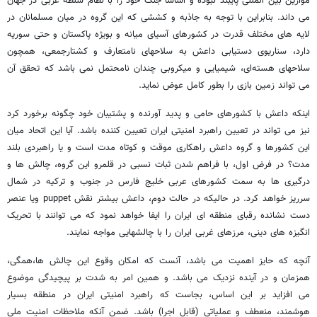
موازین بین المللی پایبند نبوده و اساسا جنگ خود را با نظام سلطه غربی در جهان
می داند. بنابراین با توجه به جاذبه و کششی که این گروه در میان مسلمانان در
لایه های مختلف قدرت در کشورهای آسیای میانه و بویژه پاکستان و حتی سوریه
دارد، سناریوی دستیابی داعش به سلاحهای نامتعارف و کشتارجمعی، همچون
سلاحهای هسته‌ای، شیمیایی و میکروبی چندان نامحتمل نمی باشد که تحقق آن
می تواند زمین بازی را بطور کامل عوض نماید.
اینکه داعش با کشورهای حامی و پدید آورنده و پشتیبان خود چگونه برخورد کرد
نیز می تواند در ‌تعیین راهبرد امنیتی ایران تعیین کننده باشد. آیا این اتحاد میان
این کشورها و گروه داعش راهکاری موقت و کوتاه مدت است و یا راهبردی بلند
مدت؟ در فرض اول، با فراهم شدن ثبات نسبی در قلمرو این گروه، چالش ها و
درگیری ها به سمت کشورهای عربی خلیج فارس در جنوب و ترکیه در شمال
سرریز خواهد کرد. در حالیکه در حالت دوم، داعش بیشتر نقش puppet ویا عنصر
دست نشانده رقبای منطقه ای ایران را ایفا خواهد نمود که می توانند با تحریک
انگیزه های دینی، مرزهای غربی ایران را با چالشهایی مواجه نمایند.
آنچه که حایز اهمیت می باشد، آنست که امکان وقوع این چالش ها،همگی،
همزمان و در آینده نزدیک می باشد. و همین امر به شدت بر پیچیدگی موضوع
می افزاید بر این اساس، بجاست که راهبرد امنیتی ایران در منطقه بسیار
هوشمند، منعطف و عملیاتی (قابل اجرا) باشد. ضمن آنکه ملاحظات امنیت ملی