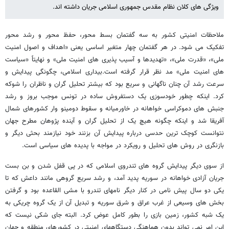
ویژگی های کلان نظام مقدس جمهوری اسلامی جریان داشته اند.
ملاحظات
امنیتی
کشور
به
سه
گفتمان
بسط
محور،
حفظ
محور
و
رشد
محور
تفکیک
می
شود
.
در
هر
گفتمان
چهار
متغیر
اساسی
یعنی
«
اهداف
و
اصول
امنیت
ملی
»
،
«
قدرت
ملی
»
،
«
تهدیدها
و
آسیب
پذیری
های
امنیت
ملی
»
و
نهایتاً
«
سیاست
های
امنیت
ملی
»
مد
نظر
قرار
گرفته
است
.
بیداری
اسلامی،
چگونگی
پیدایش
و
سرعت
رشد
آن
چنان
ناگهانی
و
سریع
بود
که
بیشتر
تحلیل
گران
و
ناظران
را
شوکه
کرد
.
اینکه
چطور
خودسوزی
یک
دستفروش
ساده
در
تونس
موجب
بروز
و
رشد
جنبش
های
دموکراسی
خواهانه
در
خاورمیانه
و
سقوط
دومینو
وار
کشورهای
شمال
آفریقا
شد
و
اینکه
چگونه
هیچ
یک
از
تحلیل
گران
و
آینده
پژوهان
مطرح
جهان
نتوانست
کوچک
ترین
حدسی
درباره
پیدایش
آن
بزنند
خود
نیازمند
بحثی
دیگر
و
بازنگری
در
روش
های
تحلیل
و
رویکرد
در
مواجه
با
پدیده
های
سیاسی
است
.
از
سوی
دیگر
پیدایش
گروه
های
تندروی
اسلامی
که
در
پی
قفل
شدن
و
بن
بست
جریان
آزادی
خواهانه
در
سوریه
پدید
آمد،
و
رشد
سریع
گروهی
مانند
داعش
که
تا
یکی
دو
سال
پیش
نامی
در
کنار
دیگر
نامهای
تندرو
با
مشی
القاعده
بود
و
گرفتن
بخش
های
وسیعی
از
غرب
عراق
و
شرق
سوریه
و
تبدیل
آن
از
یک
گروه
چریکی
به
یک
شبه
کشور،
زمین
بازی
را
بطور
کامل
عوض
کرد
.
البته
جای
شکی
نیست
که
این
امر
نمی
تواند
بدون
هماهنگی
دستگاههای
امنیتی
در
کشورهای
منطقه
و
جهان