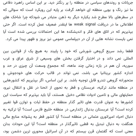
جریانات و روندهای سیاسی در منطقه را پر رنگتر دید. بر این اساس راهبرد دفاعی
ما نیز رنگ و بویی منطقه ای خواهد گرفت بر پایه این رویکرد است که سوالی که
در سطرهای بالا مطرح شد یکباره دیگر به ذهن متبادر می شودکه چرا شاخک های
اطلاعاتی ما در دریافت weak signal ها اینقدر ضعیف عمل کرده است. اگر حتی
بپذیریم که در اتاق های فکر و اندیشکده ها این احتمالات بررسی شده است آیا
نمی بایست نشانه هایی از آن در دیپلماسی عمومی نیز بروز و ظهور پیدا می کرد.
قطعا رشد سریع گروهی شورشی که خود را پایبند به هیچ یک از قوانین بین
المللی نمی داند و در اختیار گرفتن بخش های وسیعی از شرق عراق و غرب
سوریه، آن هم در بازه زمانی چند ماهه، که مجموع وسعت آن چیزی در حد و
اندازه کشور بریتانیا می باشد، نمی تواند در قالب حرکت های خودجوش و
متحورانه گروهی تندرو قابل توجیه باشد. بر این اساس، اگر بپذیریم که کشورهایی
در منطقه مانند ترکیه، عربستان و قطر به نحوی از انحنا در نقل و انتقال نیرو،
حمایتهای مالی و تامین ادوات نظامی دخیل هستند، آیا باید بپذیرم که سیاست این
کشورها به عنوان قدرت های تاثیر گذار منطقه در حفظ ثبات و توازن قوا تغییر
کرده است‌؟ آیا عربستان بدنبال ژاندارمی در منطقه خلیج فارس است؟ آیا ترکیه به
دنبال احیاء امپراتوری عثمانی در منطقه است؟ آیا کشور قطر به پشوانه منابع مالی
هنگفت به دنبال تبدیل به قطبی تاثیرگذار در منطقه است؟ آیا این حوداث بدان
معنی است که گفتمان قرن بیستم که در آن اسرائیل محوری ترین دشمن بود،