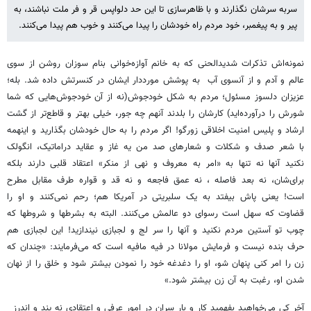
سربه سرشان نگذارند و با ظاهرسازی تا این حد دلواپس قر و فر ملت نباشند، به
پیر و به پیغمبر، خود مردم راه خودشان را پیدا می‌کنند و خوب هم پیدا می‌کنند.
نمونه‌اش تذکرات شدیدالحنی که به خانم آوازه‌خوانی بنام سوزان روشن از سوی
عالم و آدم و از آنسوی آب به پوشش مورددار ایشان در کنسرتش داده شد. بله؛
عزیزان دلسوز مسئول؛ مردم به شکل خودجوش(نه از آن خودجوش‌هایی که شما
شورش را درآورده‌اید) کارشان را بلدند آنهم چه جور، خیلی بهتر و قاطع‌تر از گشت
ارشاد و پلیس امنیت اخلاقی زورگو! اگر مردم را به حال خودشان بگذارید و اینهمه
با شعر صدف و شکلات و شعارهای صد من یه غاز و عقاید دراماتیک، انگولک
نکنید آنها نه تنها به «امر به معروف و نهی از منکر» اعتقاد قلبی دارند بلکه
برای‌شان، نه بعد فاصله ، نه عمق فاجعه و نه قد و قواره طرف مقابل مطرح
است! یعنی پاش بیفتد به یک سلبریتی در آمریکا هم؛ رحم نمی‌کنند و او را
قضاوت که سهل است رسوای دو عالمش می‌کنند. البته به بشرطها و شروطها که
چوب تو آستین مردم نکنید و آنها را سر لج و لجبازی نیندازید! این لجبازی هم
حرف بنده نیست و فرمایش مولانا در فیه مافیه است که می‌فرمایند: «چندان که
زن را امر کنی پنهان شو، او را دغدغه خود را نمودن بیشتر شود و خلق را از نهان
شدن او، رغبت به آن زن بیشتر شود.»
آخر کی می‌خواهید بفهمید کار و بار سران در امور عرفی و اعتقادی نه پند و اندرز