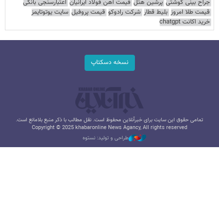
جراح بینی گوشتی
پرشین هتل
قیمت آهن فولاد ایرانیان
اعتبارسنجی بانکی
قیمت طلا امروز
بلیط قطار
شرکت رادوکو
قیمت پروفیل
سایت یوتوتایمز
خرید اکانت chatgpt
نسخه دسکتاپ
تمامی حقوق این سایت برای خبرآنلاین محفوظ است. نقل مطالب با ذکر منبع بلامانع است.
Copyright © 2025 khabaronline News Agancy, All rights reserved
طراحی و تولید: نستوه