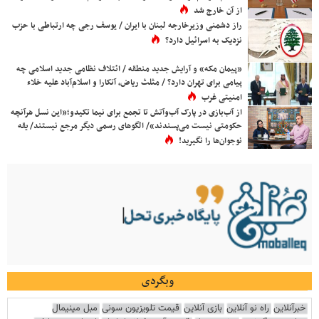
از آن خارج شد
راز دشمنی وزیرخارجه لبنان با ایران / یوسف رجی چه ارتباطی با حزب
نزدیک به اسرائیل دارد؟
«پیمان مکه» و آرایش جدید منطقه / ائتلاف نظامی جدید اسلامی چه
پیامی برای تهران دارد؟ / مثلث ریاض، آنکارا و اسلام‌آباد علیه خلاء
امنیتی غرب
از آب‌بازی در پارک آب‌وآتش تا تجمع برای نیما تکیدو؛«این نسل هرآنچه
حکومتی نیست می‌پسندند»/ الگوهای رسمی دیگر مرجع نیستند/ یقه
نوجوان‌ها را نگیرید!
وبگردی
خبرآنلاین
راه نو آنلاین
بازی آنلاین
قیمت تلویزیون سونی
مبل مینیمال