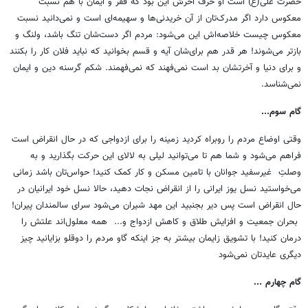
حضرت علی(ع) است او حرف آخرش این بود که فقر و ایمان با هم نسبت
معکوس دارد اگر مدرک‌تان از آن خریدنی‌ها و سهیمه‌ای‌ است و نمی‌دانید نسبت
معکوس چیست خلاصه‌اش این می‌شود: مردم اگر دست‌شان تنگ باشد، ولنگ و
بازتر می‌شوند! هر قدر هم برای‌شان آیه و قسم بخوانید که نباید فلان کار را بکنند
و برای دنیا و آخرتشان بد است نمی‌فهند که نمی‌فهمند. شکم گرسنه دین و ایمان
نمی‌شناسد.
گام سوم...
وقتی اوضاع مردم را روبراه کردید زمینه را برای ازدواجی که در حال انقراض است
فراهم می‌شود و شما هم تا می‌توانید لیلی به لالای این حرکت بگذارید و به
وصلتِ غیرسفید جوانان با تامین مسکن و کار کمک کنید! حواس‌تان باشد زمانی
می‌خواستید نسل یوز ایرانی را از انقراض نجات دهید، حالا نسل خود ایرانیان در
حال انقراض است پس دیر بجنبید این مهد شیران می‌شود سرای سالمندان پیران!
بحران جمعیت و افزایش طلاق و کاهش ازدواج و... همه معلول‌اند علتش را
درمان کنید! با تشویق زایمان بیشتر به جز اینکه گاو مردم را دوقلو بزایانید چیز
دیگری عایدتان نمی‌شود
گام چهارم ...