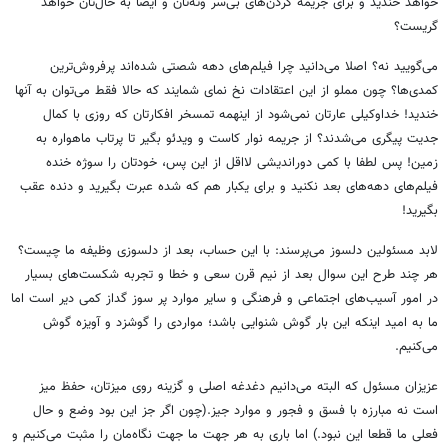
خواهد خندید و برای جریمه کردن‌های بی‌سر وته‌تان و ایضا به حال‌تان خواهد
گریست؟
می‌گویید نه؟ اصلا می‌دانید چرا فیلم‌های دهه شصتی شده‌اند پرفروش‌ترین
کمدی‌ها؟ چون مملو از این اعتقادات نخ نمای شمایند که حالا فقط می‌توان به آنها
خندید! خداوکیلی عارتان نمی‌شود از اینهمه تمسخر افکارتان که روزی با کمال
جدیت پیگری می‌شدند؟ از جریمه نوار کاست و ویدئو بگیر تا پرتاب ماهواره به
زمین! پس لطفا با کمی دوراندیشی لااقل از این پس، خودتان را سوژه خنده
فیلم‌های دهه‌های بعد نکنید و برای یکبار هم که شده عبرت بگیرید و دنده عقب
بگیرید!
لابد مسئولین دلسوز می‌پرسند: با این حساب، بعد از دلسوزی وظیفه ما چیست؟
هر چند طرح این سوال بعد از نیم قرن سعی و خطا و تجربه شکست‌های بسیار
در امور آسیب‌های اجتماعی و فرهنگی و سایر موارد پر سوز گداز کمی دیر است اما
ما به امید اینکه این بار گوش‌ شنوایی باشد؛ مواردی را گوشزد و آویزه گوش‌
می‌کنیم.
عزیزان مسئول که البته می‌دانیم دغدغه اصلی و گزینه روی میزتان، حفظ میز
است نه مبارزه با فسق و فجور و موارد جیز.(چون اگر جز این بود وضع و حال
فعلی ما قطعا این نبود.) اما باری به هر جهت ما جهت نگاه‌مان را مثبت می‌کنیم و