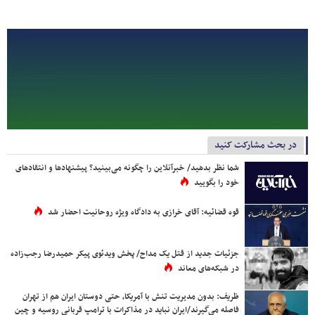
در بحث مشارکت کنید
شما نظر بدهید/ خبرآنلاین را چگونه می‌بینید؟ پیشنهادها و انتقادهای
خود را بگویید
قوه قضائیه: آقای خرازی به دادگاه ویژه روحانیت احضار شد
جزئیات جدید از قتل یک مداح/ پخش ویدئوی پیکر حمیدرضا رجب‌زاده
در شبکه‌های معاند
ظریف: بدون مدیریت تنش با آمریکا، حتی دوستان ایران هم از تهران
فاصله می‌گیرند/ایران نباید در مذاکرات با ترامپ قربانی روسیه و چین