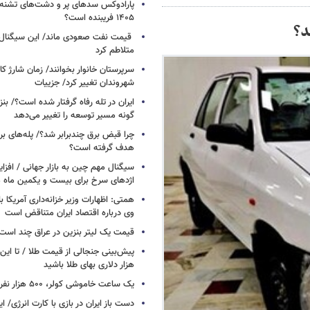
پارادوکس سدهای پر و دشت‌های تشنه/ چ
۱۴۰۵ فریبنده است؟
د؟
قیمت نفت صعودی ماند/ این سیگنال‌ها 
متلاطم کرد
سرپرستان خانوار بخوانند/ زمان شارژ کا
شهروندان تغییر کرد/ جزییات
ایران در تله رفاه گرفتار شده است؟/ بنز
گونه مسیر توسعه را تغییر می‌دهد
چرا قبض برق چندبرابر شد؟/ پله‌های بر
هدف گرفته است؟
سیگنال‌ مهم چین به بازار جهانی / افزا
اژدهای سرخ برای بیست و یکمین ماه م
همتی: اظهارات وزیر خزانه‌داری آمریکا ب
وی درباره اقتصاد ایران متناقض است
قیمت یک لیتر بنزین در عراق چند است
پیش‌بینی جنجالی از قیمت طلا / تا این 
هزار دلاری بهای طلا باشید
یک ساعت خاموشی کولر، ۵۰۰ هزار نفر را سیراب می‌کند
دست باز ایران در بازی با کارت انرژی/ ا