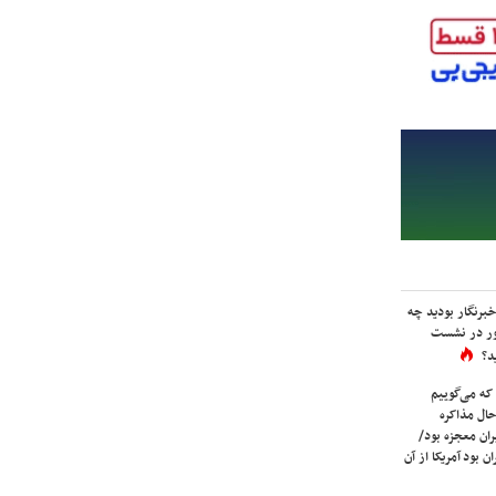
برنگار بودید چه
ور در نشست
د؟
که می‌گوییم
حال مذاکره
ران معجزه بود/
ن بود آمریکا از آن