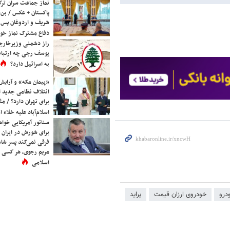
نماز جماعت سران ترک
پاکستان + عکس / بن‌س
شریف و اردوغان پس ا
دفاع مشترک نماز خوا
راز دشمنی وزیرخارجه 
یوسف رجی چه ارتباط
به اسرائیل دارد؟
«پیمان مکه» و آرایش
ائتلاف نظامی جدید 
برای تهران دارد؟ / مث
اسلام‌آباد علیه خلاء
سناتور آمریکایی خواه
برای شورش در ایران 
فرقی نمی‌کند پسر شاه 
مریم رجوی، هر کسی 
اسلامی
درو
خودروی ارزان قیمت
پراید