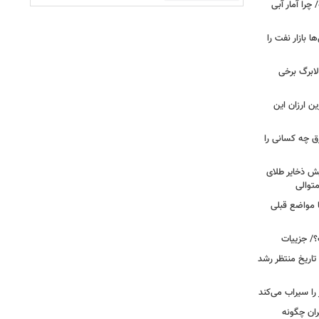
را آمار آبی
بازار نفت را
لابرگ برخی
ین ارزان این
ق چه کسانی را
یش ذخایر طلای
توالی
ا مواضع قبلی
؟/ جزییات
تاریخ منتظر رشد
یران چگونه