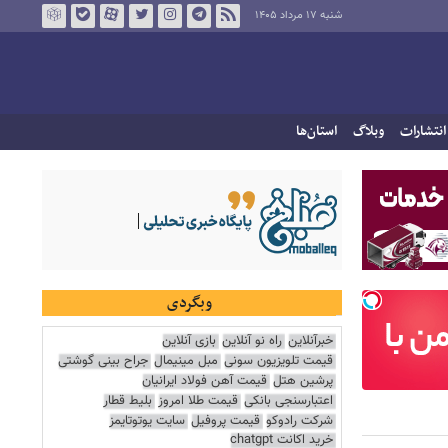
شنبه ۱۷ مرداد ۱۴۰۵
انتشارات
وبلاگ
استان‌ها
وبگردی
خبرآنلاین
راه نو آنلاین
بازی آنلاین
قیمت تلویزیون سونی
مبل مینیمال
جراح بینی گوشتی
پرشین هتل
قیمت آهن فولاد ایرانیان
اعتبارسنجی بانکی
قیمت طلا امروز
بلیط قطار
شرکت رادوکو
قیمت پروفیل
سایت یوتوتایمز
خرید اکانت chatgpt