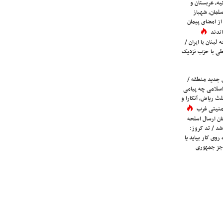
یه، عربستان و
لمان، شهباز
ز امضای پیمان
ندند
لبنان با ایران /
ی با حزب نزدیک
 جدید منطقه /
اسلامی چه پیامی
لث ریاض، آنکارا و
 امنیتی غرب
ان ارسال اسلحه
شد / تد کروز:
روی کار بیاید یا
جز جمهوری