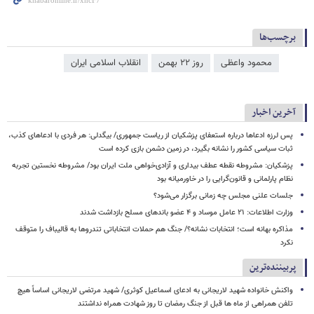
برچسب‌ها
محمود واعظی
روز ۲۲ بهمن
انقلاب اسلامی ایران
آخرین اخبار
پس لرزه ادعاها درباره استعفای پزشکیان از ریاست جمهوری/ بیگدلی: هر فردی با ادعاهای کذب،
ثبات سیاسی کشور را نشانه بگیرد، در زمین دشمن بازی کرده است
پزشکیان: مشروطه نقطه عطف بیداری و آزادی‌خواهی ملت ایران بود/ مشروطه نخستین تجربه
نظام پارلمانی و قانون‌گرایی را در خاورمیانه بود
جلسات علنی مجلس چه زمانی برگزار می‌شود؟
وزارت اطلاعات: ۲۱ عامل موساد و ۴ عضو باندهای مسلح بازداشت شدند
مذاکره بهانه است؛ انتخابات نشانه؟/ جنگ هم حملات انتخاباتی تندروها به قالیباف را متوقف
نکرد
پربیننده‌ترین
واکنش خانواده شهید لاریجانی به ادعای اسماعیل کوثری/ شهید مرتضی لاریجانی اساساً هیچ
تلفن همراهی از ماه ها قبل از جنگ رمضان تا روز شهادت همراه نداشتند