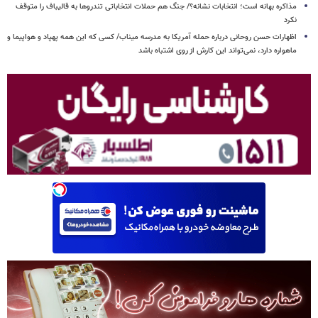
مذاکره بهانه است؛ انتخابات نشانه؟/ جنگ هم حملات انتخاباتی تندروها به قالیباف را متوقف
نکرد
اظهارات حسن روحانی درباره حمله آمریکا به مدرسه میناب/ کسی که این همه پهپاد و هواپیما و
ماهواره دارد، نمی‌تواند این کارش از روی اشتباه باشد