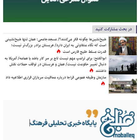
در بحث مشارکت کنید
شیخ‌نشین‌ها چگونه فکر می‌کنند؟/ مسجدجامعی: عمان تنها شیخ‌نشینی
است که نگاه متفاوتی به ایران دارد/ عربستان برادر بزرگ‌تر نیست؛
قدرت مسلط خلیج فارس است
ابوالفتح: برای ترامپ مهم نیست تاج بر سر کار باشد یا عمامه/ آمریکا به
دنبال تغییر حکومت نیست/ عمان و عربستان در توقف حملات نقش
داشتند
سازمان وظیفه عمومی فراجا درباره معافیت سربازان فراری اطلاعیه داد