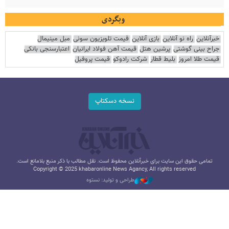
وبگردی
خبرآنلاین
راه نو آنلاین
بازی آنلاین
قیمت تلویزیون سونی
مبل مینیمال
جراح بینی گوشتی
پرشین هتل
قیمت آهن فولاد ایرانیان
اعتبارسنجی بانکی
قیمت طلا امروز
بلیط قطار
شرکت رادوکو
قیمت پروفیل
نسخه دسکتاپ
تمامی حقوق این سایت برای خبرآنلاین محفوظ است. نقل مطالب با ذکر منبع بلامانع است.
Copyright © 2025 khabaronline News Agancy, All rights reserved
طراحی و تولید: نستوه