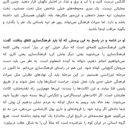
کانکس درست کنید و با آب و برق و غذا، در اختیار نگهبان قرار دهید. چنین کاری
عملیاتی نیست. یک سری محوطه‌های خیلی شاخص مثل تخت جمشید، تخت
سلیمان، تپه حصار دامغان و این‌جور مکان‌ها، بله، نگهبان‌ همیشگی باید داشته
باشد و دارد. اما میراث فرهنگی نمی‌تواند روی هر تپه باستانی یک نفر را بگذارد و
بگوید مراقب اینجا باشید.
او در ادامه و در پاسخ به این پرسش که آیا باید فرهنگ‌سازی اتفاق بیافتد، گفت:
«
این فرهنگ‌سازی کلمه‌ای است که دیگر خیلی "لج در بیار" است، وقتی کلمه
فرهنگ‌سازی را می‌شنوید یعنی دیگر ولش کن؛ فرهنگ‌سازی یعنی کاری که
نمی‌خواهیم انجام دهیم، حواله به آینده نامعلوم است. به نظر من باید دست
مروجان گنج‌یابی کوتاه شود. این هم در راستای فرهنگ‌سازی می‌دانم. ما اکنون در
مرحله اورژانسی هستیم، در این مرحله باید آن‌ نهادهای نظارتی مثل میراث
فرهنگی خیلی جدی وارد عمل شوند. حراست استان‌ها وارد عمل شوند و از طریق
پلیس فتا بیایند و این اکانت‌ها را ببندند؛ این‌ها مهم‌ترین راه تغذیه‌شان، اکانت
هایشان است. اگر اکانت‌های اینستاگرامی و تلگرامی آن‌ها بسته شود، تقریباً نابود
می‌شوند. بعد حالا باید برویم به دنبال اینکه به مردم نشان بدهیم آن پولی که
شما داده‌ای اگر پراید خود را فروخته‌ای و داری پول کارشناسی می‌دهی، من به تو
می‌گویم، هیچ مجسمه‌ای در تاریخ ایران به‌اندازه یک کوه وجود نداشته است. هیچ
گروه انسانی در ایران کوه را نتراشیده است که مثلاً آن را به شکل عقاب دربیاورد.