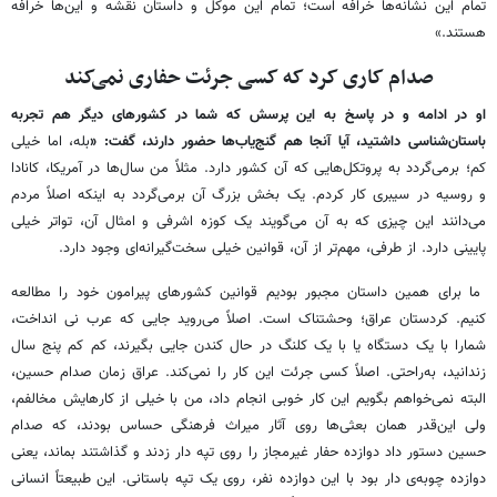
تمام این نشانه‌ها خرافه است؛ تمام این موکل و داستان نقشه و این‌ها خرافه
هستند.»
صدام کاری کرد که کسی جرئت حفاری نمی‌کند
او در ادامه و در پاسخ به این پرسش که شما در کشورهای دیگر هم تجربه
باستان‌شناسی داشتید، آیا آنجا هم گنج‌یاب‌ها حضور دارند، گفت: «
بله، اما خیلی
کم؛ برمی‌گردد به پروتکل‌هایی که آن کشور دارد. مثلاً من سال‌ها در آمریکا، کانادا
و روسیه در سیبری کار کردم. یک بخش بزرگ آن برمی‌گردد به اینکه اصلاً مردم
می‌دانند این چیزی که به آن می‌گویند یک کوزه اشرفی و امثال آن، تواتر خیلی
پایینی دارد. از طرفی، مهم‌تر از آن، قوانین خیلی سخت‌گیرانه‌ای وجود دارد.
ما برای همین داستان مجبور بودیم قوانین کشورهای پیرامون خود را مطالعه
کنیم. کردستان عراق؛ وحشتناک است. اصلاً می‌روید جایی که عرب نی انداخت،
شمارا با یک دستگاه یا با یک کلنگ در حال کندن جایی بگیرند، کم‌ کم پنج سال
زندانید، به‌راحتی. اصلاً کسی جرئت این کار را نمی‌کند. عراق زمان صدام حسین،
البته نمی‌خواهم بگویم این کار خوبی انجام داد، من با خیلی از کارهایش مخالفم،
ولی این‌قدر همان بعثی‌ها روی آثار میراث فرهنگی‌ حساس بودند، که صدام
حسین دستور داد دوازده حفار غیرمجاز را روی تپه دار زدند و گذاشتند بماند، یعنی
دوازده چوبه‌ی دار بود با این دوازده نفر، روی یک تپه باستانی. این طبیعتاً انسانی