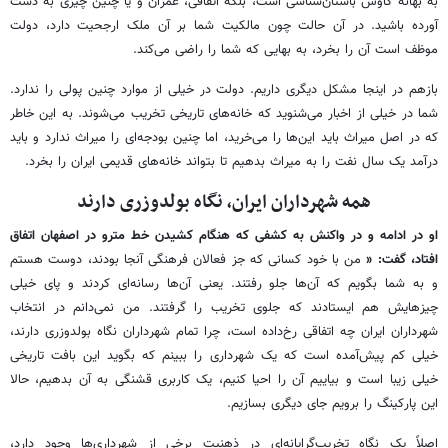
به بهانه کاوش باستان‌شناسی است، بلکه اتفاقی، عمران و یا چنین چیزی به دست
آورده باشید. در آن حالت چون مالکیت شما بر آن ملک ارجحیت دارد، دولت
موظف است آن را بخرد، به بهایی که شما را راضی می‌کند.
بازهم در اینجا مشکل دیگری داریم. دولت در خیلی از موارد چنین پولی را ندارد.
شما در خیلی از اخبار می‌شنوید که خانه‌های تاریخی تخریب می‌شوند. به این خاطر
که در اصل میراث باید این‌ها را می‌خرید، اما چنین بودجه‌ای را میراث ندارد و باید
درآمد یک سال نفت را به میراث بدهیم تا بتواند خانه‌های قدیمی ایران را بخرد.
همه شهرداران ایران، نگاه بولدوزری دارند
او در ادامه و در واکنش به کشفی که هنگام کشیدن خط مترو در اصفهان اتفاق
افتاد، گفت: «
من با خود کسانی که جز فعالان فرهنگی آنجا بودند، دوست هستم
و به شما بگویم که آن‌ها جلو رفتند. یعنی آن‌ها رسانه‌ای کردند و پای خیلی
چیزهایش هم ایستادند که جلوی تخریب را گرفتند. من نمی‌دانم در انتخاب
شهرداران ایران چه اتفاقی رخ‌داده است، چرا تمام شهرداران نگاه بولدوزری دارند،
خیلی کم پیش‌آمده است که یک شهرداری را ببینم که بگوید این بافت تاریخی
خیلی زیبا است و بیاییم آن را احیا کنیم، یک کاربری قشنگی به آن بدهیم، حالا
این پارکینگ را برویم جای دیگری بسازیم.
اصلاً یک نگاه تخریب‌گرایانه‌ای در ذهنیت برخی از شهرداری‌ها وجود دارد،