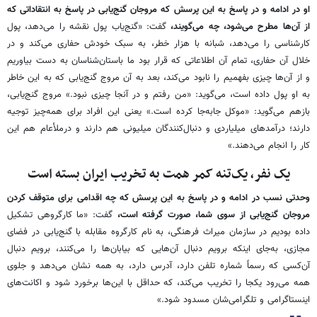
او در ادامه و در پاسخ به این پرسش که مروجان گنج‌یابی در پاسخ به انتقاداتی که
از آن‌ها مطرح می‌شود، چه می‌گویند،
گفت: «گنج‌یاب پول نقشه را می‌دهد، پول
کارشناسی را می‌دهد، شبانه با هزار خطر، به سبک خودش حفاری می‌کند و در
خلال آن حفاری، تمام آن اطلاعاتی که قرار بود ما باستان‌شناسان به دست بیاوریم
و از آن‌ها چیزی بفهمیم را نابود می‌کند، بعد به آن مروج‌ گنج‌یابی که به این خاطر
به او پول داده است، می‌گوید: «من رفتم و در آنجا چیزی نبود.» مروج گنج‌یابی،
بازهم می‌گوید: «موکل جابه‌جا کرده است.» یعنی این افراد برای همه‌چیز توجیه
دارند؛ درآمدهای میلیاردی و دنبال‌کنندگان میلیونی هم دارند و درملأعام هم این
کار را انجام می‌دهند.»
یک نفر، یک‌تنه کمر همت به تخریب ایران بسته است
وحدتی نسب در ادامه و در پاسخ به این پرسش که چه اقدامی برای متوقف کردن
مروجان گنج‌یابی از سوی شما، صورت گرفته است،
گفت: «ما کارگروهی تشکیل
داده بودیم در سازمان میراث فرهنگی، به نام کارگروه مقابله با گنج‌یابی در فضای
مجازی، به‌جای اینکه برویم دنبال آن‌هایی که بیابان‌ها را می‌کنند، برویم دنبال
آن‌کسی که رسماً شماره تلفن دارد، آدرس دارد، به همه نشان می‌دهد و جلوی
همه می‌رود یکجا را تخریب می‌کند، که حداقل با این‌ها برخورد شود و اکانت‌های
اینستاگرامی و تلگرامی‌شان مسدود شود.»