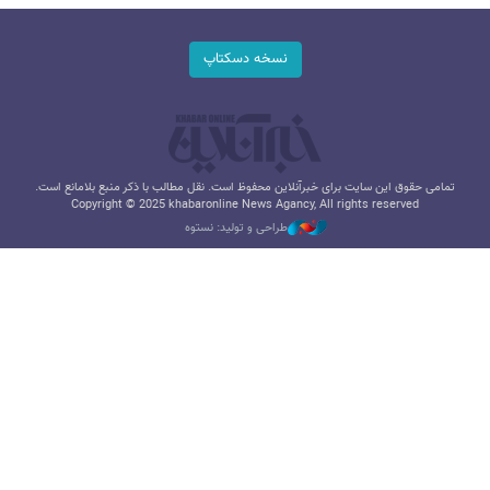
نسخه دسکتاپ
تمامی حقوق این سایت برای خبرآنلاین محفوظ است. نقل مطالب با ذکر منبع بلامانع است.
Copyright © 2025 khabaronline News Agancy, All rights reserved
طراحی و تولید: نستوه