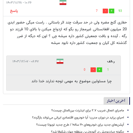
۱۰:۲۶ - ۱۴۰۳/۱۱/۲۸
پاسخ
7
93
حفاری گنج مضره ولی در حد سرقت چند اثر باستانی . راست میگی حضور ابدی
20 میلیون افغانستانی غیرمجاز رو بگو که ازدواج میکنن با بالای 10 فرزند دو
رگه . آینده و بافت جمعیتی کشور داره میشه چی ؟ اون که دیگه از ضرر
گذشته کل کیان و جمعیت کشور داره نابود میشه
ر،الف
۰۶:۴۷ - ۱۴۰۳/۱۲/۰۷
0
1
چرا مسئولین موضوع به مهمی توجه ندارند خدا داند
آخرین اخبار
ماجرای اعمال ضریب ۲.۷ برای اینترنت بین‌الملل چیست؟
احیای پراید در دوران مدرن؛ آیا خودروی اقتصادی ایرانی می‌تواند بازگردد؟
آپشن‌های جدید برای خودروهای ۲۰ ساله! / طرح جدید تویوتا چیست؟
چگونه حیات‌وحش در آلوده‌ترین منطقه جهان شکوفا شد؟