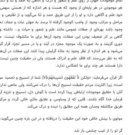
تمام موجودات جهان از روی علم و شعور و درک و آگاهی به حمد و ثنا و تسبی
هر موجودی در هر پایه‌ای از وجود که هست و هر اندازه که از هستی سهمی دار
خود علم و آگاهی دارد و او را از این طریق حمد و ثنا می‌گوید و از نقایص و ع
مراحل و مراتب وجود از واجب الوجود گرفته تا برسد به جهان نبات و جماد، تحق
وجود باشد بهره‌ای از صفات عمومی مانند علم و شعور و حیات و... داشته 
گاهی بر اثر ضعیف بودن این صفات، وجود آن‌ها برای ما مکشوف نیست. موجو
دوری گزینند و به صورت یک موجود مجرّد در آیند و یا در مسیر تجرّد قرار گیر
می‌شود و هر اندازه از نظر وجود به مادّه گرایش پیدا کنند این صفات در آن‌ها 
که به نظر می‌رسند که فاقد علم و ادراک هستند ولی در حقیقت چنین نیس
دارا هستند هر چند برای ما انعکاس ندارد.
اگر قرآن می‌فرماید: «وَلکن لاَّ تَفْقَهُونَ تَسْب
است؛ زیرا اکثریت مردم حقیقت تسبیح آن‌ها را درک نمی‌کنند ولی مانعی ندار
آنان با حقایق موجودات ارتباطی پیدا کرده است با گوش دل، تسبیح و تنزیه آن‌ه
فرمان خدا آگاه باشند. قلبی که از وساوس و علایق مادّی خالی گردد و مرکز
طریق مکاشفه وجدان همه این حقایق را دیده و درک می‌کند.
مولوی با بینش خاصّ خود این حقیقت را دریافته و در این باره چنین می‌گوید:
گر تو را از غیب چشمی باز شد