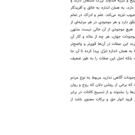
ح و تنزیه خداوند بزرگ اشتغال دارند و
د، به همان اندازه به خالق و آفریدگار
یوب تنزیه می‌کند. علم و ادراک در تمام
ّق دارد و هر موجودی در هر مرتبه‌ای از
و هیچ موجودی از آن خالی نیست منتهی
دات جهان، هر چه از مادّه و آثار آن
ند این صفات در آن‌ها قوی‌تر و واضح‌تر
به همان اندازه تنزّل پیدا کرده تا آن جا
ت بلکه اصل این صفات را به طور ضعیف
ِیحَهُمْ»[۷] شما از تسبیح و تحمید موجودات آگاهی ندارید مربوط به نوع مردم
د که برخی از روشن دلان که روح و روان
ا را بشنوند و از تسبیح کائنات در برابر
 فرود انوار حق و برکات معنوی باشد از