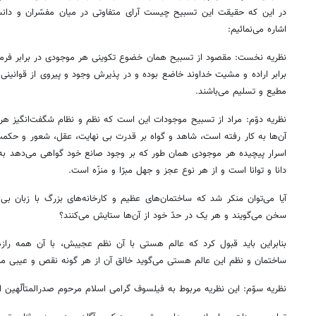
در این که حقیقت این تسبیح چیست آرای متفاوتی در میان مفسّران و دانشم
اشاره می‌نمائیم:
نظریه نخست: مقصود از تسبیح همان خضوع تکوینی هر موجودی در برابر فرما
برابر اراده و مشیت خداوند خاضع بوده و در پذیرش وجود و پیروی از قوانینی 
مطیع و تسلیم می‌باشند.
نظریه دوّم: مراد از تسبیح موجودات این است که نظم و نظام شگفت‌انگیز هر 
آن‌ها به کار رفته است، شاهد و گواه بر قدرت بی نهایت، عقل، شعور و حکمت
اسرار پیچیده هر موجودی همان طور که بر وجود صانع خود گواهی می‌دهد به 
دانا و توانا است و از هر نوع عجز و جهل مبرّا و منزّه است.
آیا می‌توان منکر شد که ساختمان‌های عظیم و کارخانه‌های بزرگ با زبان بی
سخن می‌گویند و هر یک در حدّ خود از آن‌ها ستایش می‌کنند؟
بنابراین باید قبول کرد که عالم هستی با آن نظم عجیبش، با آن همه رازه
ساختمان و نظم این عالم هستی می‌گوید خالق آن از هر گونه نقص و عیبی مبر
نظریه سوّم: این نظریه مربوط به فیلسوف گرامی اسلام مرحوم صدرالمتألّهین 