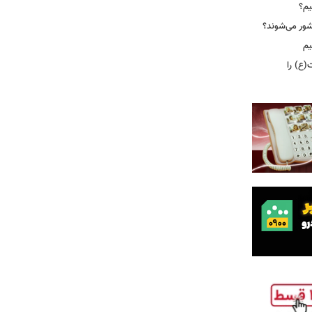
یم؟
شور می‌شوند؟
یم
(ع) را