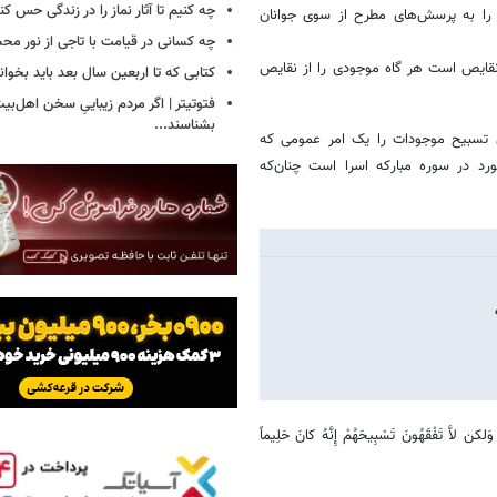
چه کنیم تا آثار نماز را در زندگی حس کن
را به پرسش‌های مطرح از سوی جوانان
چه کسانی در قیامت با تاجی از نور مح
نقایص است هر گاه موجودی را از نقایص
کتابی که تا اربعین سال بعد باید بخوان
فتوتیتر | اگر مردم زیباییِ سخن اهل‌بیت
بشناسند...
 گاهی تسبیح موجودات را یک امر عمومی که
رد در سوره مبارکه اسرا است چنان‌که
لکن لاَّ تَفْقَهُونَ تَسْبِیحَهُمْ إِنَّهُ کانَ حَلِیماً