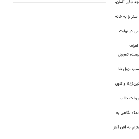
ِ باغی آلمان،
فر را به خانه
ضی در نهایت
بیعت، تعجیل
بب نزول بلا
ین(ع)؛ واکاوی
 روایت جالب
ند؟/ نگاهی به
رام به آنان آغاز