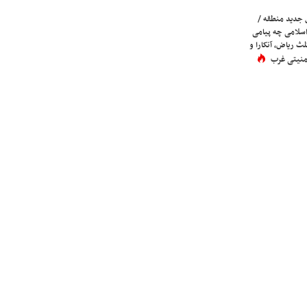
 جدید منطقه /
اسلامی چه پیامی
لث ریاض، آنکارا و
 امنیتی غرب