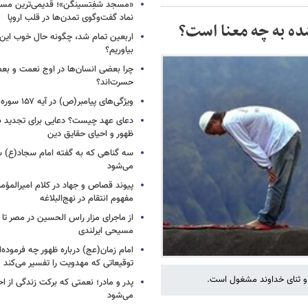
«مسجد شفِتسینگن»؛ قدیمی‌ترین مسجد
نماد گفت‌وگوی تمدن‌ها در قلب اروپا
ده به چه معنا است؟
اربعین تمام شد، چگونه حال خوب این س
بیاوریم؟
چرا بعضی انسان‌ها در اوج نعمت و بع
حسرت‌اند؟
ویژگی‌های پیامبر(ص) در آیه ۱۵۷ سوره اعراف
دعای عهد چیست؟ دعایی برای تجدید 
ظهور و احیای حقایق دین
سه گناهی که به گفته امام سجاد(ع) س
می‌شود
پیوند قصاص و جهاد در کلام امیرالمؤمن
مفهوم انتقام در نهج‌البلاغه
از ماجرای مزار راس الحسین در مصر تا
مسیحی ایرلندی
امام زمان(عج) درباره ظهور چه فرموده‌ا
توقیعاتی که مهدویت را تفسیر می‌کند
و ثنای خداوند مشغول است.
پدر و مادر؛ نعمتی که برکت زندگی از احت
می‌شود