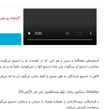
آسمان‌های هفتگانه و زمین و هر کس که در آنهاست، او را تسبیح می‌گویند
ستایش، تسبیح او می‌گوید، ولی شما تسبیح آنها را نمی‌فهمید، یقیناً او بردبار 
گاهی از تسبیح فرشتگان به طور صریح یا کنایه سخن می‌گوید آن جا که می‌فرما
«وَالْمَلاَئِکةُ یسَبِّحُونَ بِحَمْدِ رَبِّهِمْ وَیسْتَغْفِرُونَ لِمَن فِی الْأَرْضِ»[۳].
و فرشتگان، پروردگارشان را همواره همراه با سپاس و ستایش تسبیح می‌گوی
درخواست آمرزش می‌کنند.