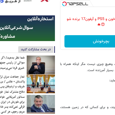
گردونه رو بچرخون و PS5 و آیفون17 برنده شو
😍🔥
بچرخونش
در بحث مشارکت کنید
شما نظر بدهید/ اگر خ
سوالی از رئیس جمه
، وهیچ چیزی نیست مگر اینکه همراه با
خبری فردا می‌پرسیدی
و بسیار آمرزنده است.
نماز جماعت سران ترک
ید:
پاکستان + عکس / بن‌س
شریف و اردوغان پس ا
دفاع مشترک نماز خوا
سناتور آمریکایی خواه
برای شورش در ایران 
فرقی نمی‌کند پسر شاه 
ند، و برای کسانی که در زمین هستند،
مریم رجوی، هر کسی 