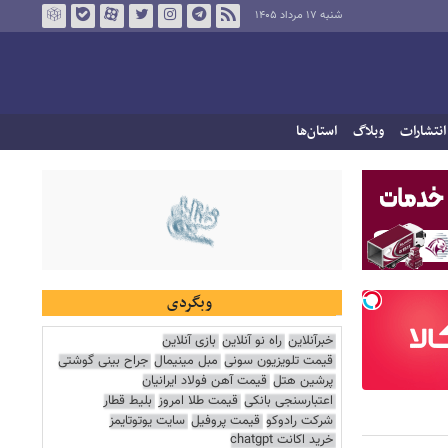
شنبه ۱۷ مرداد ۱۴۰۵
انتشارات
وبلاگ
استان‌ها
وبگردی
خبرآنلاین
راه نو آنلاین
بازی آنلاین
قیمت تلویزیون سونی
مبل مینیمال
جراح بینی گوشتی
پرشین هتل
قیمت آهن فولاد ایرانیان
اعتبارسنجی بانکی
قیمت طلا امروز
بلیط قطار
شرکت رادوکو
قیمت پروفیل
سایت یوتوتایمز
خرید اکانت chatgpt