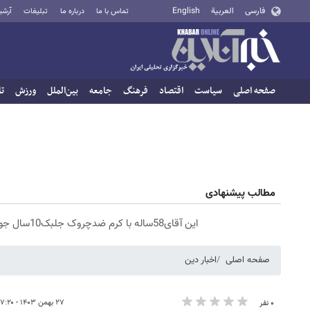
فارسی
العربية
English
تماس با ما
درباره ما
تبلیغات
آرشی
صفحه اصلی
سیاست
اقتصاد
فرهنگ
جامعه
بین‌الملل
ورزش
تا
مطالب پیشنهادی
این آقای58ساله با کرم ضدچروک جلبک10سال جوان شد(سفارش با تخفیف)
صفحه اصلی
اخبار دین
۲۷ بهمن ۱۴۰۳ - ۱۷:۲۰
۰ نفر