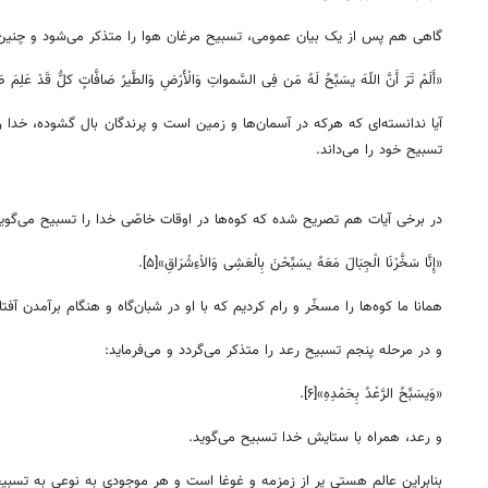
گاهی هم پس از یک بیان عمومی، تسبیح مرغان هوا را متذکر می‌شود و چنین 
«أَلَمْ تَرَ أَنَّ اللّهَ یسَبِّحُ لَهُ مَن فِی السَّمواتِ وَالْأَرْضِ وَالطَّیرُ صَافَّاتٍ کلٌّ قَدْ عَلِمَ صَلاَ
آیا ندانسته‌ای که هرکه در آسمان‌ها و زمین است و پرندگان بال گشوده، خدا ر
تسبیح خود را می‌داند.
در برخی آیات هم تصریح شده که کوه‌ها در اوقات خاصّی خدا را تسبیح می‌گوین
«إِنَّا سَخَّرْنَا الْجِبَالَ مَعَهُ یسَبِّحْنَ بِالْعَشِی وَالاْءِشْرَاقِ»[۵].
همانا ما کوه‌ها را مسخّر و رام کردیم که با او در شبان‌گاه و هنگام برآمدن آف
و در مرحله پنجم تسبیح رعد را متذکر می‌گردد و می‌فرماید:
«وَیسَبِّحُ الرَّعْدُ بِحَمْدِهِ»[۶].
و رعد، همراه با ستایش خدا تسبیح می‌گوید.
بنابراین عالم هستی پر از زمزمه و غوغا است و هر موجودی به نوعی به تسبی