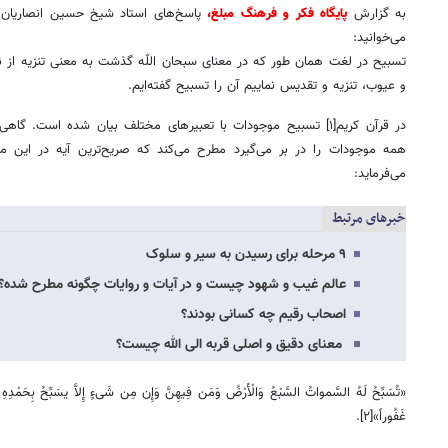
به گزارش
پایگاه فکر و فرهنگ مبلغ،
پاسخ‌های استاد شیخ حسین انصاریان 
می‌خوانید:
تسبیح در لغت همان طور که در معنای سبحان اللّه گذشت به معنی تنزیه از 
و عیوب، تنزیه و تقدیس نماییم آن را تسبیح گفته‌ایم.
در قرآن کریم[۱] تسبیح موجودات با تعبیرهای مختلف بیان شده است.
همه موجودات را در بر می‌گیرد مطرح می‌کند که صریح‌ترین آیه در این مو
می‌فرماید:
خبرهای مرتبط
۹ مرحله برای رسیدن به سیر و سلوک
عالم غیب و شهود چیست و در آیات و روایات چگونه مطرح شده؟
اصحاب‌ رقیم‌ چه‌ کسانی‌ بودند؟
معنای دقیق و اصلی قربه الی الله چیست؟
«تُسَبِّحُ لَهُ السَّمواتُ السَّبْعُ وَالْأَرْضُ وَمَن فِیهِنَّ وَإِن مِن شَیءٍ إِلاَّ یسَبِّحُ بِحَمْدِهِ وَ
غَفُوراً»[۲].