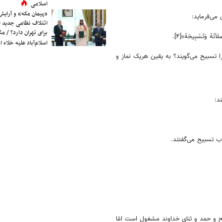
اسلامی
«پیمان مکه» و آرایش
می‌فرماید:
ائتلاف نظامی جدید 
برای تهران دارد؟ / مث
تَهُ وَتَسْبِیحَهُ»[۴].
اسلام‌آباد علیه خلاء
ا تسبیح می‌گویند؟ به یقین هریک نماز و
د:
تاب تسبیح می‌گفتند.
ح و حمد و ثنای خداوند مشغول است امّا