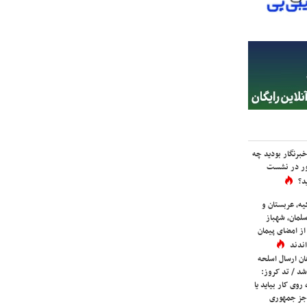
برنگار بودید چه
ور در نشست
د؟
یه، عربستان و
لمان، شهباز
ز امضای پیمان
ندند
ان ارسال اسلحه
شد / تد کروز:
روی کار بیاید یا
جز جمهوری