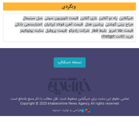
وبگردی
خبرآنلاین
راه نو آنلاین
بازی آنلاین
قیمت تلویزیون سونی
مبل مینیمال
جراح بینی گوشتی
پرشین هتل
قیمت آهن فولاد ایرانیان
اعتبارسنجی بانکی
قیمت طلا امروز
بلیط قطار
شرکت رادوکو
قیمت پروفیل
سایت یوتوتایمز
خرید اکانت chatgpt
نسخه دسکتاپ
تمامی حقوق این سایت برای خبرآنلاین محفوظ است. نقل مطالب با ذکر منبع بلامانع است.
Copyright © 2025 khabaronline News Agancy, All rights reserved
طراحی و تولید: نستوه