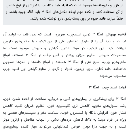
در بازار و داروخانه‌ها موجود است که افراد باید متناسب با نیازشان از نوع خاصی
از آن استفاده کنند و نکته مهم اینکه مکمل‌های امگا ۳ باید فاقد جیوه باشند و
حتماً عبارت فاقد جیوه بر روی بسته‌بندی دارو نوشته شده باشد.
فاخره بهبهانی:
امگا ۳ نوعی اسیدچرب ضروری است که بدن قادر به تولید آن
نیست و باید آن را از طریق غذاهای غنی از این ترکیب یا مکمل‌های دارویی
دریافت کرد. این ترکیب در مواد غذایی گیاهی و حیوانی موجود است اما
محصولات حیوانی حاوی میزان بیشتر و قابل جذب تر امگا ۳ هستند. انواع
ماهی‌های چرب، منبع غنی از امگا ۳ هستند و انواع دانه‌ها و مغزها همچون
شاهدانه، دانه‌ کتان، سویا، زیتون، کانولا و گردو از منابع گیاهی این اسید چرب
محسوب می‌شوند.
فواید اسید چرب امگا ۳
امگا ۳ برای پیشگیری از بیماری‌های قلبی و عروقی، ممانعت از لخته شدن خون،
رشد سلول‌های مغزی، کاهش تری گلیسیرید خون، تنظیم ضربان قلب، کاهش
فشار خون، افزایش
HDL
یا کلسترول خوب، سلامت مغز و سیستم‌های عصبی به
ویژه در افراد مبتلا به
MS
، کاهش دردهای ناشی از التهاب مفاصل و آرتروز موثر
است و به جهت دارا بودن خواص ضدالتهابی می‌تواند مهار کننده بیماری‌های