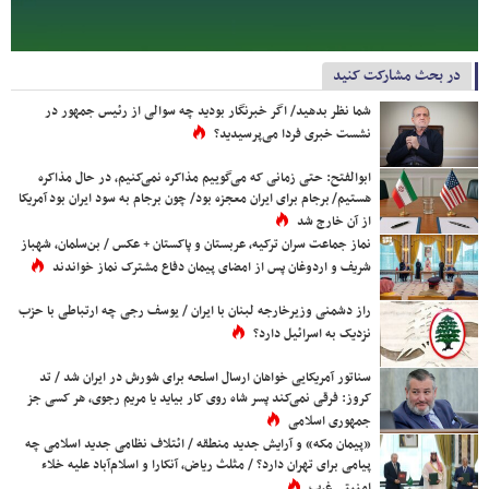
در بحث مشارکت کنید
شما نظر بدهید/ اگر خبرنگار بودید چه سوالی از رئیس جمهور در
نشست خبری فردا می‌پرسیدید؟
ابوالفتح: حتی زمانی که می‌گوییم مذاکره نمی‌کنیم، در حال مذاکره
هستیم/ برجام برای ایران معجزه بود/ چون برجام به سود ایران بود آمریکا
از آن خارج شد
نماز جماعت سران ترکیه، عربستان و پاکستان + عکس / بن‌سلمان، شهباز
شریف و اردوغان پس از امضای پیمان دفاع مشترک نماز خواندند
راز دشمنی وزیرخارجه لبنان با ایران / یوسف رجی چه ارتباطی با حزب
نزدیک به اسرائیل دارد؟
سناتور آمریکایی خواهان ارسال اسلحه برای شورش در ایران شد / تد
کروز: فرقی نمی‌کند پسر شاه روی کار بیاید یا مریم رجوی، هر کسی جز
جمهوری اسلامی
«پیمان مکه» و آرایش جدید منطقه / ائتلاف نظامی جدید اسلامی چه
پیامی برای تهران دارد؟ / مثلث ریاض، آنکارا و اسلام‌آباد علیه خلاء
امنیتی غرب