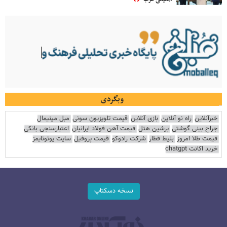
وبگردی
خبرآنلاین
راه نو آنلاین
بازی آنلاین
قیمت تلویزیون سونی
مبل مینیمال
جراح بینی گوشتی
پرشین هتل
قیمت آهن فولاد ایرانیان
اعتبارسنجی بانکی
قیمت طلا امروز
بلیط قطار
شرکت رادوکو
قیمت پروفیل
سایت یوتوتایمز
خرید اکانت chatgpt
نسخه دسکتاپ