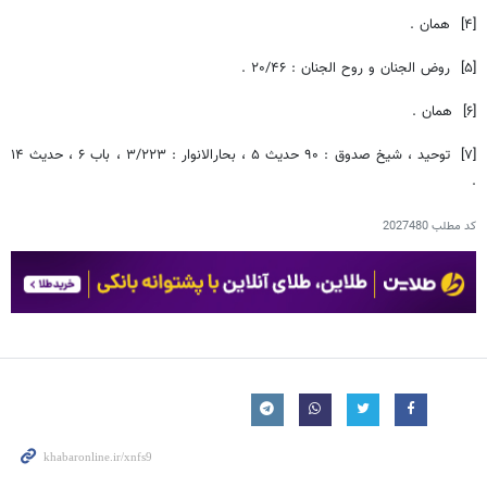
[۴] همان .
[۵] روض الجنان و روح الجنان : ۲۰/۴۶ .
[۶] همان .
[۷] توحید ، شیخ صدوق : ۹۰ حدیث ۵ ، بحارالانوار : ۳/۲۲۳ ، باب ۶ ، حدیث ۱۴
.
کد مطلب
2027480