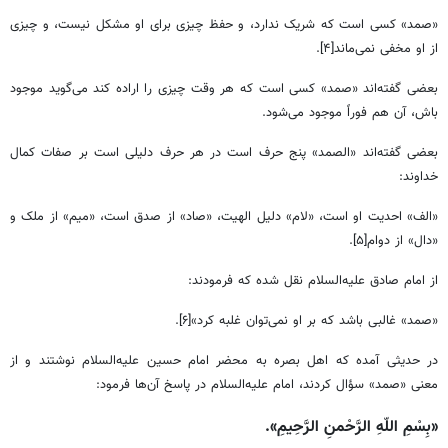
«صمد» کسی است که شریک ندارد، و حفظ چیزی برای او مشکل نیست، و چیزی
از او مخفی نمی‌ماند[۴].
بعضی گفته‌اند «صمد» کسی است که هر وقت چیزی را اراده کند می‌گوید موجود
باش، آن هم فوراً موجود می‌شود.
بعضی گفته‌اند «الصمد» پنج حرف است در هر حرف دلیلی است بر صفات کمال
خداوند:
«الف» احدیت او است، «لام» دلیل الهیت، «صاد» از صدق است، «میم» از ملک و
«دال» از دوام[۵].
از امام صادق علیه‌السلام نقل شده که فرمودند:
«صمد» غالبی باشد که بر او نمی‌توان غلبه کرد»[۶].
در حدیثی آمده که اهل بصره به محضر امام حسین علیه‌السلام نوشتند و از
معنی «صمد» سؤال کردند، امام علیه‌السلام در پاسخ آن‌ها فرمود:
«بِسْمِ اللّهِ الرَّحْمنِ الرَّحِیمِ».