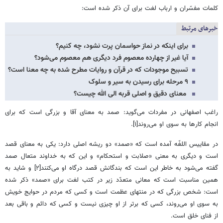
کلمات مفسّران و ارباب لغت برای آن ذکر شده است:
خبرهای مرتبط
برای اینکه در نماز حواسمان پرت نشود، چه کنیم؟
آیا غیر از چهارده معصوم فرد دیگری هم معصوم می‌شود؟
تسبیح موجودات که در قرآن و روایات مطرح شده به چه معنا است؟
۹ مرحله برای رسیدن به سیر و سلوک
معنای دقیق و اصلی قربه الی الله چیست؟
راغب اصفهانی در مفردات می‌گوید: صمد به معنای آقا و بزرگی است که برای
انجام کارها به سوی او می‌روند[۱].
در مقاییس اللغّه آمده است که «صمد» دو ریشه اصلی دارد: یکی به معنای قصد
است و دیگری به معنی «صلابت و استحکام» و این که به خداوند متعال صمد
گفته می‌شود به خاطر این است که بندگانش قصد درگاه او می‌کنند[۲] و شاید به
همین مناسبت است که معانی متعدّد زیر در کتب لغت برای «صمد» ذکر شده
است: شخص بزرگی که در منتهای عظمت است و کسی که مردم در حوایج خویش
به سوی او می‌روند، کسی که برتر از او چیزی نیست و کسی که دائم و باقی بعد
از فنای خلق است.