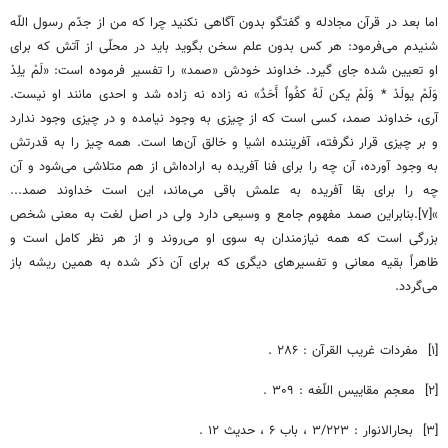
اما بعد در قرآن مجادله و گفتگو بدون آگاهی نکنید چرا که من از جدّم رسول اللّه
شنیدم می‌فرمود: هر کس بدون علم سخن بگوید باید در محلّی از آتش که برای
او تعیین شده جای گیرد. خداوند خودش «صمد» را تفسیر فرموده است: «لَمْ یلِدْ
وَلَمْ یولَدْ * وَلَمْ یکن لَهُ کفُواً أَحَدٌ» نه زاده نه زاده شد و احدی مانند او نیست.
آری، خداوند صمد، کسی است که از چیزی به وجود نیامده و در چیزی وجود ندارد
و بر چیزی قرار نگرفته، آفریننده اشیا و خالق آن‌ها است. همه چیز را به قدرتش
به وجود آورده، آن چه را برای فنا آفریده به اراده‌اش از هم متلاشی می‌شود و آن
چه را برای بقا آفریده به علمش باقی می‌ماند، این است خداوند صمد...
»[۷].بنابراین صمد مفهوم جامع و وسیعی دارد ولی در اصل لغت به معنی شخص
بزرگی است که همه نیازمندان به سوی او می‌روند و از هر نظر کامل است و
ظاهراً بقیه معانی و تفسیرهای دیگری که برای آن ذکر شده به همین ریشه باز
می‌گردد.
[۱] مفردات غریب القرآن : ۲۸۶ .
[۲] معجم مقاییس اللّغه : ۳۰۹ .
[۳] بحارالانوار : ۳/۲۲۳ ، باب ۶ ، حدیث ۱۲ .