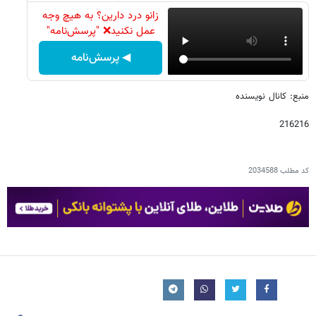
زانو درد دارین؟ به هیچ وجه
عمل نکنید❌ "پرسش‌نامه"
◀ پرسش‌نامه
منبع: کانال نویسنده
216216
کد مطلب
2034588