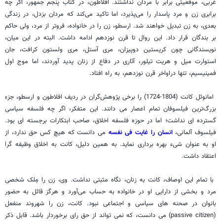
غربی، موقعیتی برابر با مردان نداشتند. افلاطون، در کتاب پنجم جمهور، اگر چه
برابری زن و مرد پاسدار را می‌پذیرد، اما تاکید می‌کند که مردان بزدل، در زندگی
بعدی، به زن تبدیل خواهند شد. ارسطو، زن را در خانواده، فروتر از مرد، ولی حاکم
بر بندگان قرار داد. این روال تا قرن نوزدهم ادامه داشت. البته در این میان،
نویسندگانی چون کریستین دوپیزان، مری آستل، مری ولستون کرافت، جان
استوارت میل و هریت تیلور، آثاری در دفاع از زنان پدید آوردند، اما موج اول
فمینیسیم، تنها دراواخر قرن نوزدهم، به راه افتاد.
امانوئل کانت (1804-1724) را برخی پژوهش‌گران در ردیف افلاطون و ارسطو، جزء
بزرگ‌ترین فیلسوفان تمام اعصار می دانند. این متفکر، اگر چه فلسفه سیاسی
گسترده ای نداشت؛ اما در حوزه فلسفه اخلاق، صاحب ابتکارات برجسته ای بود.
فیلسوف آلمانی،
انسان را غایت فی نفسه
می دانست که هیچ کس حق ندارد، از
او به عنوان شیء بهره برداری نماید. به همین دلیل، کانت به اخلاق وظیفه گرا
اعتقاد داشت.
با تمام این اوصاف، کانت به زنان، نگاه مثبتی نداشت. وی، زن را مِلک شخصی
مرد و بخشی از دارایی او در خانواده به حساب می‌آورد و هرگز قائل به حضور
بانوان در صحنه های سیاسی و اجتماعی نبود. کانت، زن را شهروند منفعل
(passive citizen) می دانست، که نمی تواند از حق رای برخوردار باشد. قابل ذکر