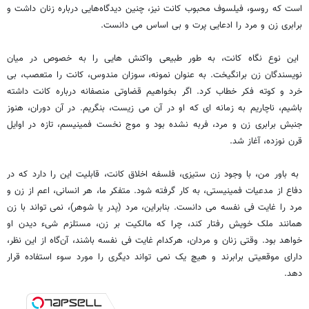
است که روسو، فیلسوف محبوب کانت نیز، چنین دیدگاه‌هایی درباره زنان داشت و
برابری زن و مرد را ادعایی پرت و بی اساس می دانست.
این نوع نگاه کانت، به طور طبیعی واکنش هایی را به خصوص در میان
نویسندگان زن برانگیخت. به عنوان نمونه، سوزان مندوس، کانت را متعصب، بی
خرد و کوته فکر خطاب کرد. اگر بخواهیم قضاوتی منصفانه درباره کانت داشته
باشیم، ناچاریم به زمانه ای که او در آن می زیست، بنگریم. در آن دوران، هنوز
جنبش برابری زن و مرد، فربه نشده بود و موج نخست فمینیسم، تازه در اوایل
قرن نوزده، آغاز شد.
به باور من، با وجود زن ستیزی، فلسفه اخلاق کانت، قابلیت این را دارد که در
دفاع از مدعیات فمینیستی، به کار گرفته شود. متفکر ما، هر انسانی، اعم از زن و
مرد را غایت فی نفسه می دانست. بنابراین، مرد (پدر یا شوهر)، نمی تواند با زن
همانند ملک خویش رفتار کند، چرا که مالکیت بر زن، مستلزم شیء دیدن او
خواهد بود. وقتی زنان و مردان، هرکدام غایت فی نفسه باشند، آن‌گاه از این نظر،
دارای موقعیتی برابرند و هیچ یک نمی تواند دیگری را مورد سوء استفاده قرار
دهد.