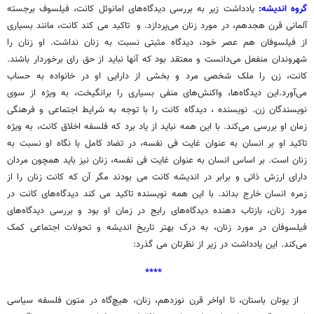
گروه اندیشه:
یادداشت زیر به بررسی دیدگاه‌های امانوئل کانت، فیلسوف برجسته
آلمانی قرن هجدهم، در مورد زنان می‌پردازد. و تاکید می کند کانت، مانند بسیاری
از فیلسوفان هم عصر خود، دیدگاه مثبتی نسبت به زنان نداشت. او زنان را
شهروندان منفعل می‌دانست و معتقد بود که آنها نباید از حق رای برخوردار باشند.
کانت، زن را ملک شخصی مرد و بخشی از دارایی او در خانواده به حساب
می‌آورد.این دیدگاه‌ها، واکنش‌های منفی بسیاری را برانگیخت، به ویژه از سوی
نویسندگان زن. نویسنده ، دیدگاه کانت را با توجه به شرایط اجتماعی و فرهنگی
زمان او بررسی می‌کند. با این همه نباید از یاد برد که فلسفه اخلاق کانت، به ویژه
تاکید او بر انسان به عنوان غایت فی نفسه، در تضاد کامل با نگاه او نسبت به
زنان است. بر اساس انسان به عنوان غایت فی نفسه، زنان نیز باید همچون مردان
دارای ارزش ذاتی و برابر در اندیشه کانت می بودند مگر آن که کانت زنان را از
زمره انسان خارج بداند. با این همه نویسنده تاکید می کند دیدگاه‌های کانت در
مورد زنان، بازتاب دهنده دیدگاه‌های رایج در زمان او بود و بررسی دیدگاه‌های
فیلسوفان در مورد زنان، به درک بهتر تاریخ اندیشه و تحولات اجتماعی کمک
می‌کند. این یادداشت در زیر از نظرتان می گذرد:
****
از یونان باستان، تا اواخر قرن نوزدهم، زنان، هیچ‌گاه در متون فلسفه سیاسی