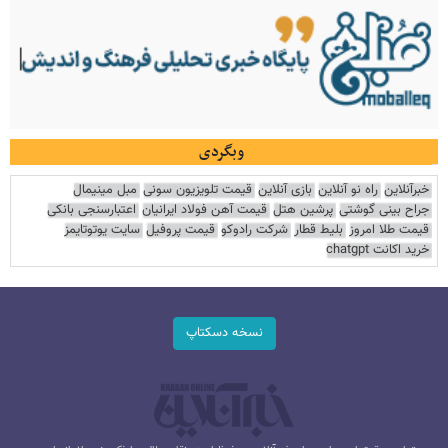
وبگردی
خبرآنلاین
راه نو آنلاین
بازی آنلاین
قیمت تلویزیون سونی
مبل مینیمال
جراح بینی گوشتی
پرشین هتل
قیمت آهن فولاد ایرانیان
اعتبارسنجی بانکی
قیمت طلا امروز
بلیط قطار
شرکت رادوکو
قیمت پروفیل
سایت یوتوتایمز
خرید اکانت chatgpt
نسخه دسکتاپ