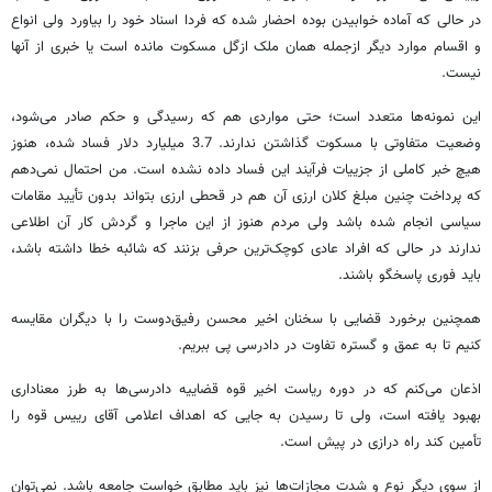
در حالی که آماده خوابیدن بوده احضار شده که فردا اسناد خود را بیاورد ولی انواع
و اقسام موارد دیگر ازجمله همان ملک ازگل مسکوت مانده است یا خبری از آنها
نیست.
این نمونه‌ها متعدد است؛ حتی مواردی هم که رسیدگی و حکم صادر می‌شود،
وضعیت متفاوتی با مسکوت گذاشتن ندارند. 3.7 میلیارد دلار فساد شده، هنوز
هیچ خبر کاملی از جزییات فرآیند این فساد داده نشده است. من احتمال نمی‌دهم
که پرداخت چنین مبلغ کلان ارزی آن هم در قحطی ارزی بتواند بدون تأیید مقامات
سیاسی انجام شده باشد ولی مردم هنوز از این ماجرا و گردش کار آن اطلاعی
ندارند در حالی که افراد عادی کوچک‌ترین حرفی بزنند که شائبه خطا داشته باشد،
باید فوری پاسخگو باشند.
همچنین برخورد قضایی با سخنان اخیر محسن رفیق‌دوست را با دیگران مقایسه
کنیم تا به عمق و گستره تفاوت در دادرسی پی ببریم.
اذعان می‌کنم که در دوره ریاست اخیر قوه قضاییه دادرسی‌ها به طرز معناداری
بهبود یافته است، ولی تا رسیدن به جایی که اهداف اعلامی آقای رییس قوه را
تأمین کند راه درازی در پیش است.
از سوی دیگر نوع و شدت مجازات‌ها نیز باید مطابق خواست جامعه باشد. نمی‌توان