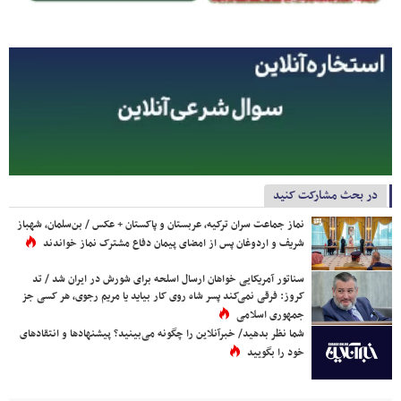
در بحث مشارکت کنید
نماز جماعت سران ترکیه، عربستان و پاکستان + عکس / بن‌سلمان، شهباز
شریف و اردوغان پس از امضای پیمان دفاع مشترک نماز خواندند
سناتور آمریکایی خواهان ارسال اسلحه برای شورش در ایران شد / تد
کروز: فرقی نمی‌کند پسر شاه روی کار بیاید یا مریم رجوی، هر کسی جز
جمهوری اسلامی
شما نظر بدهید/ خبرآنلاین را چگونه می‌بینید؟ پیشنهادها و انتقادهای
خود را بگویید