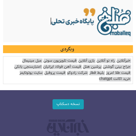
وبگردی
خبرآنلاین
راه نو آنلاین
بازی آنلاین
قیمت تلویزیون سونی
مبل مینیمال
جراح بینی گوشتی
پرشین هتل
قیمت آهن فولاد ایرانیان
اعتبارسنجی بانکی
قیمت طلا امروز
بلیط قطار
شرکت رادوکو
قیمت پروفیل
سایت یوتوتایمز
خرید اکانت chatgpt
نسخه دسکتاپ