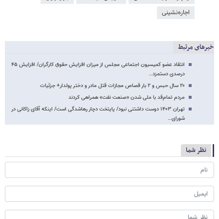
اجاره‌نشینی
خبرهای مرتبط
انتقاد عضو کمیسیون اجتماعی مجلس از میزان افزایش حقوق کارگران/ افزایش ۴۵
درصدی دستمزد…
۲۰ سال حبس و ۲ بار قصاص مجازات قتل مادر و دختر پولدار+ جزئیات
مردم تمام‌قد با ملی شدن «صنعت نفت» همراهی کردند
تهران ۱۴۰۳ دوست داشتنی نبود/ پایتخت دچار رهاشدگی است/ اینکه آقای زاکانی در
شورای…
نظر شما