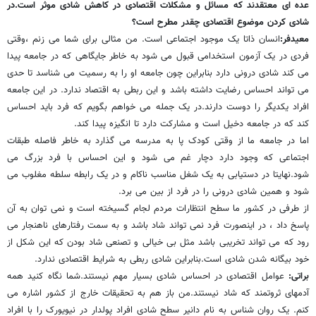
عده ای معتقدند که مسائل و مشکلات اقتصادی در کاهش شادی موثر است.در
شادی کردن موضوع اقتصادی چقدر مطرح است؟
معیدفر:
انسان ذاتا یک موجود اجتماعی است. من مثالی برای شما می زنم ،وقتی
فردی در یک آزمون استخدامی قبول می شود به خاطر جایگاهی که در جامعه پیدا
می کند شادی درونی دارد بنابراین چون جامعه او را به رسمیت می شناسد تا حدی
می تواند احساس رضایت داشته باشد و این ربطی به اقتصاد ندارد. در این جامعه
افراد یکدیگر را دوست دارند.در یک جمله می خواهم بگویم که فرد باید احساس
کند که در جامعه دخیل است و مشارکت دارد تا انگیزه پیدا کند.
اما در جامعه ما از وقتی کودک پا به مدرسه می گذارد به خاطر فاصله طبقات
اجتماعی که وجود دارد دچار غم می شود و این احساس با فرد بزرگ می
شود.نهایتا در دستیابی به یک شغل مناسب ناکام و در یک رابطه سلطه مغلوب می
شود و همین شادی درونی را در فرد از بین می برد.
از طرفی در کشور ما سطح انتظارات مردم لجام گسیخته است و نمی توان به آن
پاسخ داد ، در اینصورت فرد نمی تواند شاد باشد و به سمت رفتارهای ناهنجار می
رود که می تواند تخریبی باشد مثل بی خیالی و تصنعی شاد بودن که این شکل از
خود بیگانه شدن شادی است.بنابراین شادی ربطی به شرایط اقتصادی ندارد.
براتی:
عوامل اقتصادی در احساس شادی بسیار مهم نیستند.شما نگاه کنید همه
آدمهای ثروتمند که شاد نیستند.من باز هم به تحقیقات خارج از کشور اشاره می
کنم. یک روان شناس به نام دانیر سطح شادی افراد پولدار در نیویورک را با افراد