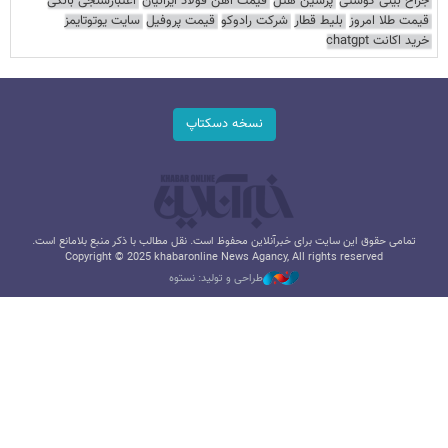
جراح بینی گوشتی
پرشین هتل
قیمت آهن فولاد ایرانیان
اعتبارسنجی بانکی
قیمت طلا امروز
بلیط قطار
شرکت رادوکو
قیمت پروفیل
سایت یوتوتایمز
خرید اکانت chatgpt
نسخه دسکتاپ
تمامی حقوق این سایت برای خبرآنلاین محفوظ است. نقل مطالب با ذکر منبع بلامانع است.
Copyright © 2025 khabaronline News Agancy, All rights reserved
طراحی و تولید: نستوه