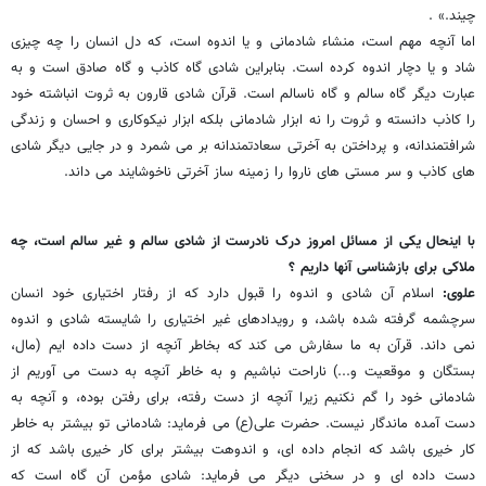
چیند.» .
اما آنچه مهم است، منشاء شادمانی و یا اندوه است، که دل انسان را چه چیزی
شاد و یا دچار اندوه کرده است. بنابراین شادی گاه کاذب و گاه صادق است و به
عبارت دیگر گاه سالم و گاه ناسالم است. قرآن شادی قارون به ثروت انباشته خود
را کاذب دانسته و ثروت را نه ابزار شادمانی بلکه ابزار نیکوکاری و احسان و زندگی
شرافتمندانه، و پرداختن به آخرتی سعادتمندانه بر می شمرد و در جایی دیگر شادی
های کاذب و سر مستی های ناروا را زمینه ساز آخرتی ناخوشایند می داند.
با اینحال یکی از مسائل امروز درک نادرست از شادی سالم و غیر سالم است، چه
ملاکی برای بازشناسی آنها داریم ؟
علوی:
اسلام آن شادی و اندوه را قبول دارد که از رفتار اختیاری خود انسان
سرچشمه گرفته شده باشد، و رویدادهای غیر اختیاری را شایسته شادی و اندوه
نمی داند. قرآن به ما سفارش می کند که بخاطر آنچه از دست داده ایم (مال،
بستگان و موقعیت و...) ناراحت نباشیم و به خاطر آنچه به دست می آوریم از
شادمانی خود را گم نکنیم زیرا آنچه از دست رفته، برای رفتن بوده، و آنچه به
دست آمده ماندگار نیست. حضرت علی(ع) می فرماید: شادمانی تو بیشتر به خاطر
کار خیری باشد که انجام داده ای، و اندوهت بیشتر برای کار خیری باشد که از
دست داده ای و در سخنی دیگر می فرماید: شادی مؤمن آن گاه است که