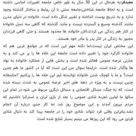
معیدفر:
به هرحال در این 50 سال به طور خاص جامعه تغییرات اساسی داشته
است و به لحاظ جامعه شناختی،جامعه سنتی با آن روابط و ساختار گذشته وجود
ندارد و به تدریج پوست انداخته و تغییر شکل داده است. خانواده در دنیای مدرن
ماننند گذشته وسیع و گسترده نیست و مانند گذشته که گاهی سه نسل خانواده
در کنار هم زندگی می کردند،الان خانواده ها محدود هستند و حتی گاهی فرزندان
مجبور به زندگی در کنار پدر یا مادر خود هستند.
این مختص ایران نیست،اما نکته مهم این است که در جوامع غربی هم که
خانواده کارکرد خود را تغییر داده است جامعه این خلاء ها را پر می کند و به
عبارتی عرصه عمومی فعالتر شده است و بخش هایی از عملکرد خانواده به نهاد
ها واگذار شده است. دراینجا سوال من این است که آیا در کشور ما هم چنین
است؟ و ما با کوچک شدن خانواده توانسته ایم این خلاء ها را پرکنیم ؟متاسفانه
چنین نیست و به ویژه در دهه های اخیر عرصه عمومی به شدت بسته شده
است، که به جنگ، مسائل اقتصادی و مسائل دیگری مربوط می شود.در تمام این
سالها ما اولین تجربه شادی عمومی را بعد از بازی ایران و استرالیا داشتیم که
مردم بیرون آمدند و این موضوعِ روز شد اما کار جدی درباره آن انجام
نشد.بنابراین وقتی فرد نتواند شادی خود را در جامعه پیدا کند به دنبال شادی
فردی می رود که این روزها می بینیم بسیار شایع شده است.