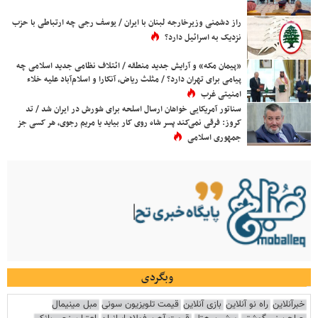
راز دشمنی وزیرخارجه لبنان با ایران / یوسف رجی چه ارتباطی با حزب
نزدیک به اسرائیل دارد؟
«پیمان مکه» و آرایش جدید منطقه / ائتلاف نظامی جدید اسلامی چه
پیامی برای تهران دارد؟ / مثلث ریاض، آنکارا و اسلام‌آباد علیه خلاء
امنیتی غرب
سناتور آمریکایی خواهان ارسال اسلحه برای شورش در ایران شد / تد
کروز: فرقی نمی‌کند پسر شاه روی کار بیاید یا مریم رجوی، هر کسی جز
جمهوری اسلامی
وبگردی
خبرآنلاین
راه نو آنلاین
بازی آنلاین
قیمت تلویزیون سونی
مبل مینیمال