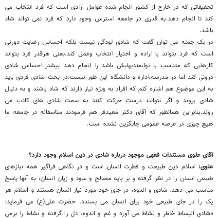
تحقیقاتی که در خارج از کشور انجام شده عوامل ارادی است که فرد انتخاب می
کند تا انجام دهد.به قدری در جامعه استرس وجود دارد که فرد نمی تواند شاد
باشد.
در یک جمله می توان گفت که شادی لودگی نیست بلکه احساس رضایت دورنی
است که فرد بتواند با اراده و اختیار انتخاب وعمل کند.یعنی هرقدر فرد بتواند
کارهایی که متناسب با توانمندیهایش باشد را انجام دهد بیشتر احساس شادی
درونی کند اما در مدرسه،اداره و دانشگاه این طور نیست.در بحث شادی فردی باید
به این موضوع هم اشاره کنم که افراد به ویژه نیاز دارند که شاد باشند و به دنبال
شادی بروند و اگر نتوانند درست حرکت کنند به سمت شادی های کاذب می
روند.بنابراین همانطور که آقای دکتر معیدفر هم فرمودند متاسفانه در جامعه ما
هیچ چیزی در عرصه عمومی جایگزین نشده است.
آقای علوی مستندات فقهی موجود درباره شادی در دین اسلام وجود دارد؟
علوی:
اسلام دین طبیعت و فطرت انسان است و در نگاهی فراگیر همه نیازهای
طبیعی انسان را در نظر گرفته و بر پایه مصالح و سود و زیان انسان، به آنها پاسخ
مناسب می دهد. شادی و اندوه، در جای خود مورد نیاز انسان هستند و اسلام هر
یک را در جای طبیعی خود برای انسان می پسندد. حضرت علی(ع) می فرماید:
«شادی انبساط خاطر و نشاط می آورد و غم و اندوه، دل را گرفته و نشاط را برمی