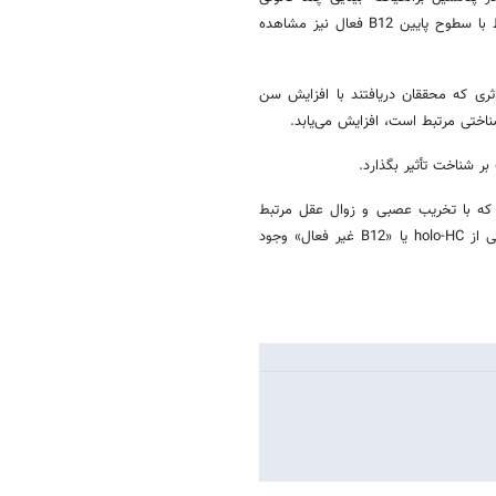
(mfVEP) مرتبط است که نشان دهنده هدایت کندتر در مغز است. این ارتباط با سطوح پایین B12 فعال نیز مشاهده
اشتند، اثری که محققان دریافتند با افزایش سن
ناختی مرتبط است، افزایش می‌یابد.
د، سطح پروتئین T-Tau را افزایش دادند که با تخریب عصبی و زوال عقل مرتبط
است. این ارتباط زمانی قوی‌تر بود که سطوح پایین B12 فعال و سطوح بالایی از holo-HC یا «B12 غیر فعال» وجود