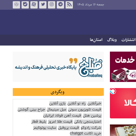
جمعه ۱۶ مرداد ۱۴۰۵
انتشارات
وبلاگ
استان‌ها
وبگردی
خبرآنلاین
راه نو آنلاین
بازی آنلاین
قیمت تلویزیون سونی
مبل مینیمال
جراح بینی گوشتی
پرشین هتل
قیمت آهن فولاد ایرانیان
اعتبارسنجی بانکی
قیمت طلا امروز
بلیط قطار
شرکت رادوکو
قیمت پروفیل
سایت یوتوتایمز
خرید اکانت chatgpt