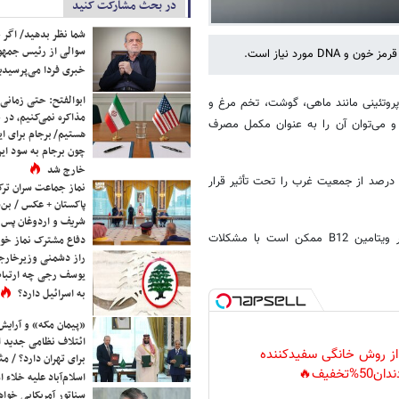
در بحث مشارکت کنید
شما نظر بدهید/ اگر خ
سوالی از رئیس جمه
خبری فردا می‌پرسیدی
ابوالفتح: حتی زمانی 
ل نیوز تودی گزارش داد، ویتامین B12 در غذاهای پروتئینی مانند ماهی، گوشت، تخم مرغ و
مذاکره نمی‌کنیم، در 
 می‌توان آن را به عنوان مکمل مصرف
هستیم/ برجام برای ای
چون برجام به سود ایرا
خارج شد
کمبود ویتامین B12 اتفاقی نادر است، اما میزان پایین آن شایع است که تا ۴۰ درصد از جمعیت غرب را تحت تأثیر قرار
نماز جماعت سران ترک
پاکستان + عکس / بن‌س
شریف و اردوغان پس ا
یک مطالعه جدید نشان داده است که در افراد مسن، سطوح پایین و بالاتر ویتامین B12 ممکن است با مشکلات
دفاع مشترک نماز خوا
راز دشمنی وزیرخارجه 
یوسف رجی چه ارتباط
به اسرائیل دارد؟
«پیمان مکه» و آرایش
ائتلاف نظامی جدید 
 از روش خانگی سفیدکننده
برای تهران دارد؟ / مث
دان50%تخفیف🔥
اسلام‌آباد علیه خلاء
سناتور آمریکایی خواه