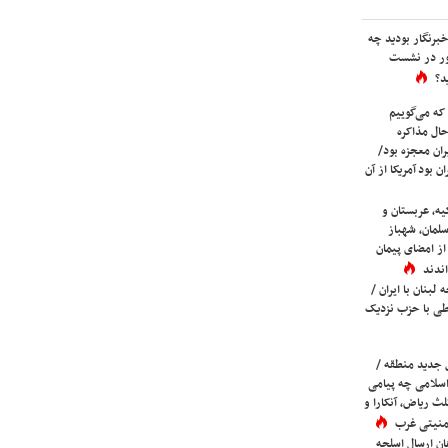
برنگار بودید چه
ور در نشست
د؟
که می‌گوییم
حال مذاکره
ران معجزه بود/
ن بود آمریکا از آن
یه، عربستان و
لمان، شهباز
ز امضای پیمان
ندند
لبنان با ایران /
ی با حزب نزدیک
 جدید منطقه /
اسلامی چه پیامی
لث ریاض، آنکارا و
 امنیتی غرب
ان ارسال اسلحه