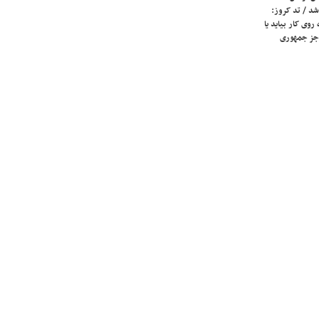
شد / تد کروز:
روی کار بیاید یا
جز جمهوری