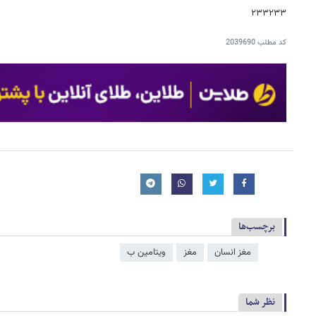
۲۳۳۲۳۳
کد مطلب
2039690
برچسب‌ها
مغز انسان
مغز
ویتامین ب
نظر شما