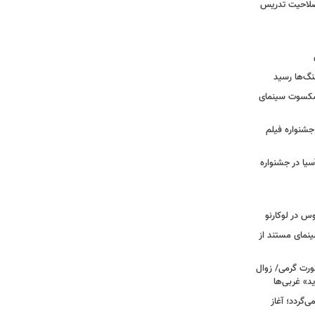
 صلاحیت تدریس
نگ‌ها رسید
یشکسوت سینمای
ن جشنواره فیلم
سیا در جشنواره
وس در لوکارنو
نمای مستند از
رت گرمی/ زوال
ید» غربی‌ها
جرا بازمی‌گردد؛ آغاز