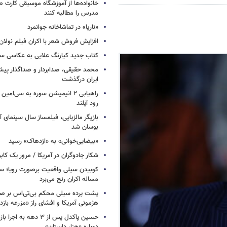
خانواده‌ها از آموزشگاه موسیقی کارت
مدرس را مطالبه کنند
«ناریا» در تماشاخانه جوانمرد
افزایش فروش شعر با اکران فیلم نولان
کتاب جدید کیارنگ علایی به عکاسی س
محمد حقیقی، صدابردار و صداگذار پ
ایران درگذشت
راهیابی ۲ انیمیشن سوره به سی‌امی
رود آیلند
بازیگر مالزیایی، فیلمساز سال سینمای آ
بوسان شد
«بیضایی‌خوانی» به «اژدهاک» رسید
شکار جادوگران در آمریکا / مرور یک کاب
کوبیدن سیلی واقعیت برصورت رویا؛ سی
مساله اکران رنج می‌برد
پشت پرده سیلی محکم بی‌تی‌اس بر صو
هژمونی آمریکا و افشای راز «مزرعه بازد
حسین پاکدل پس از ۳ دهه به ا