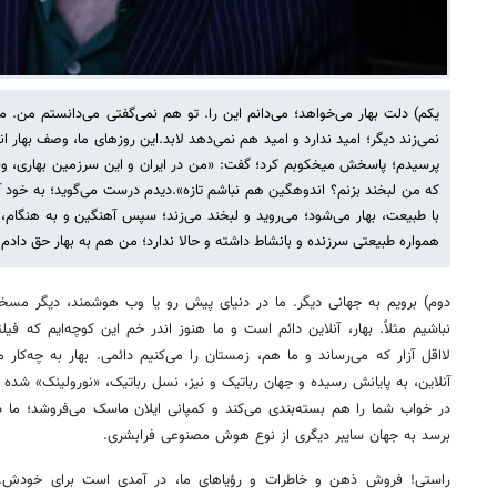
یکم) دلت بهار می‌خواهد؛ می‌دانم این را. تو هم نمی‌گفتی می‌دانستم من. منت
نمی‌زند دیگر؛ امید ندارد و امید هم نمی‌دهد لابد.این روزهای ما، وصف بهار ان
پرسیدم؛ پاسخش میخکوبم کرد؛ گفت: «من در ایران و این سرزمین بهاری، وقتی 
که من لبخند بزنم؟ اندوهگین هم نباشم تازه».دیدم درست می‌گوید؛ به خود 
با طبیعت، بهار می‌شود؛ می‌روید و لبخند می‌زند؛ سپس آهنگین و به هنگام، 
همواره طبیعتی سرزنده و بانشاط داشته و حالا ندارد؛ من هم به بهار حق دادم 
دوم) برویم به جهانی دیگر. ما در دنیای پیش رو یا وب هوشمند، دیگر مسخره
نباشیم مثلاً. بهار، آنلاین دائم است و ما هنوز اندر خم این کوچه‌ایم که فیل
لااقل آزار که می‌رساند و ما هم، زمستان را می‌کنیم دائمی. بهار به چه‌کار م
آنلاین، به پایانش رسیده و جهان رباتیک و نیز، نسل رباتیک، «نورولینک» شده و
در خواب شما را هم بسته‌بندی می‌کند و کمپانی ایلان ماسک می‌فروشد؛ ما در
برسد به جهان سایبر دیگری از نوع هوش مصنوعی فرابشری.
راستی! فروش ذهن و خاطرات و رؤیاهای ما، در آمدی است برای خودش. ب