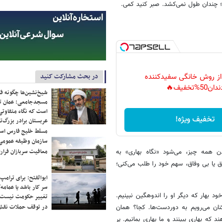
د؛ چندان طول نمی‌کشد. صبر کنید کمی.
در بحث مشارکت کنید
 از روش خانگی سفیدکننده
دان50%تخفیف🔥
شیخ‌نشین‌ها چگونه فک
مسجدجامعی: عمان تن
است که نگاه متفاوتی 
تخفیف ویژه!
عربستان برادر بزرگ‌
مسلط خلیج فارس ا
سازمان وظیفه عمومی 
معافیت سربازان فراری
دن همه چیز، می‌شود «نگاه بهاری» به
اق یا بی وفاق، سهم خود را طلب می‌کنی؛
ابوالفتح: برای ترامپ
سر کار باشد یا عمامه/
ود بهار که دیگر او را اندوهگین نبینیم.
تغییر حکومت نیست/ 
در توقف حملات نقش
ان می‌رویم به دوردست‌ها. کجا؟ همان
د که بهاری ببینند و ما بهاری بمانیم. پر