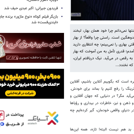
دوباره «هزار داستان»
فریدون جیرانی: اکبر عبدی حیف شد
بازیگر فیلم کوتاه «نوع ماژور» برنده جا
«ایندی‌فست» شد
ها نمی‌دانم چرا خود همان بهار، لبخند
دوهگین است. راستی چرا واقعاً؟ از بهار
بهاری را نمی‌بینم؛ چه انتظاری دارید
آمدم؛ قدری تأمل به من آموخت که بهار
به رقص در می‌آید. نیک دریافتم ایران،
که نخندد...
 است که بگوییم آنلاین باشیم، آفلاین
ترینگ را رفع کنیم یا بماند برای خودش.
ی‌آید مگر؟ در دنیایی که جهان آفلاین و
 ذهن و نیز، خاطرات در بیداری و رؤیاها
 دنیای واقعی خودمان، گیر کرده‌ایم چه
د هم نیست البته! تازه، همه این‌ها