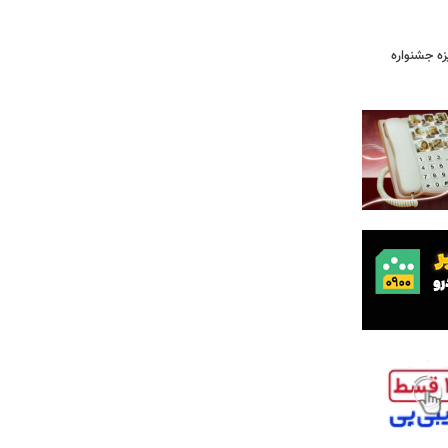
یزه جشنواره