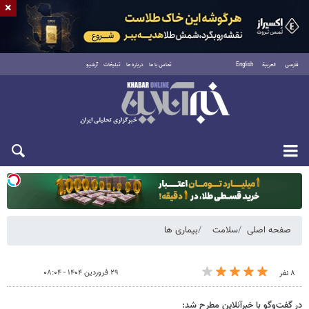
×
فارسی
العربية
English
تماس با ما
درباره ما
تبلیغات
آرشیو
یکشنبه ۱۸ مرداد ۱۴۰۵
صفحه اصلی
سلامت
بیماری ها
۲۹ فروردین ۱۴۰۴ - ۰۸:۰۴
۸ نفر
در گفت‌وگو با خبرآنلاین مطرح شد: