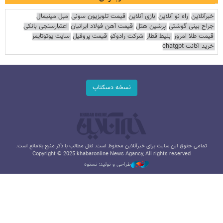
خبرآنلاین
راه نو آنلاین
بازی آنلاین
قیمت تلویزیون سونی
مبل مینیمال
جراح بینی گوشتی
پرشین هتل
قیمت آهن فولاد ایرانیان
اعتبارسنجی بانکی
قیمت طلا امروز
بلیط قطار
شرکت رادوکو
قیمت پروفیل
سایت یوتوتایمز
خرید اکانت chatgpt
نسخه دسکتاپ
تمامی حقوق این سایت برای خبرآنلاین محفوظ است. نقل مطالب با ذکر منبع بلامانع است.
Copyright © 2025 khabaronline News Agancy, All rights reserved
طراحی و تولید: نستوه