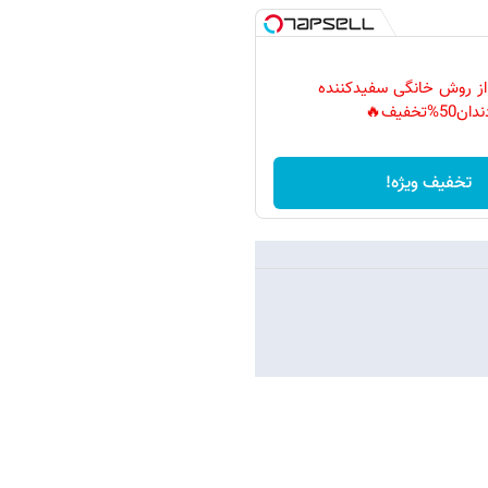
 از روش خانگی سفیدکننده
دان50%تخفیف🔥
تخفیف ویژه!