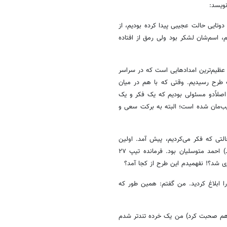
ویسد:
دوتایی حالت عجیبی پیدا کرده بودیم، از
، اسم‌شان لشکر بود ولی رمق از افتاده
ز عظیم‌ترین امدادهایی است که در سراسر
ک طرح رسیدیم. وقتی که با هم در میان
اصلاًدو مسئولی بودیم که یک فکر و یک
یب‌مان شده است؛ البته به برکت سعی و
لتی که فکر می‌کردیم، پیش آمد. اولین
کسی که صحبت کرد برادر شهیدمان (که ان‌شاءالله جزو ذخیره‌ها مانده باشد) احمد متوسلیان بود. فرمانده تیپ ۲۷
 شد؟! نفهمیدم این طرح از کجا آمد؟
 ابلاغ کردید. من گفتم: همین طور که
ی هم صحبت کرد) من یک خرده تندتر شدم