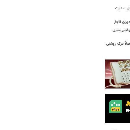
یس دفترم»؛ واکاوی ۱۳ سال صدارت
ران قاجار
وقطبی‌سازی
صلاً درک روشنی