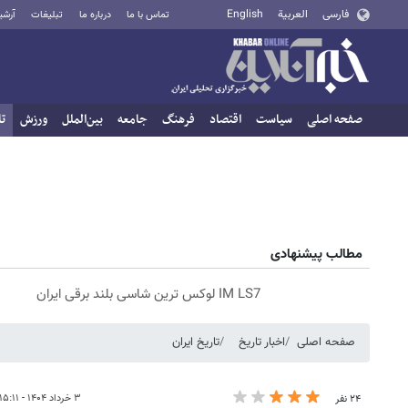
فارسی
العربية
English
تماس با ما
درباره ما
تبلیغات
آرشی
صفحه اصلی
سیاست
اقتصاد
فرهنگ
جامعه
بین‌الملل
ورزش
تا
مطالب پیشنهادی
IM LS7 لوکس ترین شاسی بلند برقی ایران
صفحه اصلی
اخبار تاریخ
تاریخ ایران
۳ خرداد ۱۴۰۴ - ۱۵:۱۱
۲۴ نفر