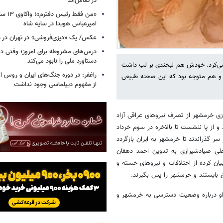
در تماس‌اند
«من فقط رئ
امیرعباس هویدا در سایه شاه
عکس/ یک «دیزی‌فروشی» در تهران در دو
درس‌های مشروطه برای امروز؛ وقتی د
دستاورد ملی را نابود می‌کند
ش می‌کرد. خودش هم لبخندی بر لب داشت
راغفر: در دوره جنگ‌های ایران و روس ا
 و هم متوجه بود که این صحنه طبیعی
از مفهوم دیپلماسی وجود نداشت
زی خرمشهر از تصرف نیروهای عراقی آزاد
 و از پا ننشست تا بالاخره در سوم خرداد
ز سر گذراندند تا خرمشهر به ایران بازگردد
لی صیادشیرازی به تدوین احمد دهقان
ان کرده از اختلافات و نیروهای خسته و
 بایستند و خرمشهر را پس بگیرند.
 او درباره وضعیت دسترسی به خرمشهر و