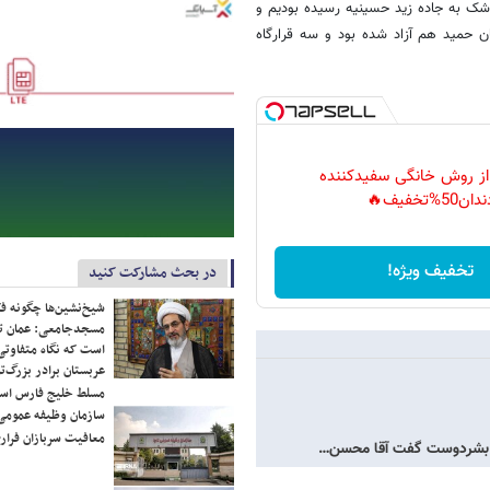
وشک به جاده زید حسینیه رسیده بودیم و
ان حمید هم آزاد شده بود و سه قرارگاه
 از روش خانگی سفیدکننده
دان50%تخفیف🔥
تخفیف ویژه!
در بحث مشارکت کنید
شیخ‌نشین‌ها چگونه فک
مسجدجامعی: عمان تن
است که نگاه متفاوتی 
عربستان برادر بزرگ‌
مسلط خلیج فارس ا
سازمان وظیفه عمومی 
معافیت سربازان فراری
ین/ بشردوست گفت آقا محسن…