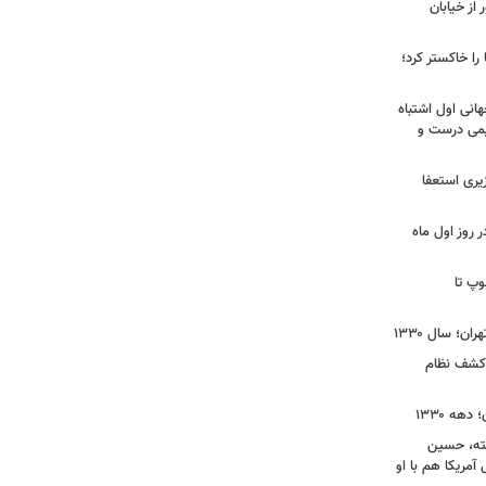
ز خیابان
را خاکستر کرد؛
هانی اول اشتباه
یمی درست و
نخست‌وزیری استعفا
روز اول ماه
وپ تا
ن؛ سال ۱۳۳۰
 کشف نظام
ه ۱۳۳۰
فته، حسین
 آمریکا هم با او