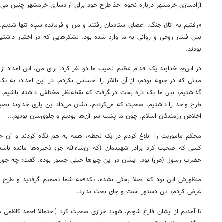
آزادسازی خرمشهر درباره نحوه اخذ طرح خود برای آزادسازی خرمشهر چنین می‌ن
«رفتیم به اتاق جنگ. اعضای ستادمان رفتند و من و فرمانده سپاه تنها شدیم. 
بس فشار روحی و روانی به ما وارد شده بود. لشکرهایی که در اختیار داشتیم
بودند.
در این‌جا خداوند یک اقدام عظیم نصیب ما دو نفر کرد. برای من، این امداد ا
مدتی که در جبهه بودم، از آن بالاتر را احساس نکردم. در این امداد، به ی
گذاشتیم، بین ما یک ذره بحث درنگرفت که نقطه‌نظر مختلفی داشته باشیم. 
طرح واحد را داشتیم. صحبت که می‌کردیم، نشان می‌داد این یاری خداوند نص
اخلاص رزمندگان اسلام. چون ما پشت سر آن‌ها بودیم و جلوی‌شان بودیم...
محکم ماموریت را ابلاغ کردم در یک لحظه، همه به هم نگاه کردند و آن حا
حضرت رسول (ص) بود. ایشان در این چیزها خیلی جسور بوده. گفت: چه جوری
منظورش این بود که اصلا بحثی نشده، یکدفعه شما تصمیم گرفتید و طرح را
عرض کردم، این دستور است و جای بحث ندارد.
تا آمدیم از ایشان فارغ شویم، شهید خرازی صحبت کرد (احتمالا احمد کاظم