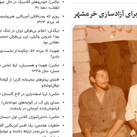
عکس/ خودروهای کلاسیک در حال عبور ا
انقلاب؛ دهه ۳۰
برای آزادسازی خرمشهر
روزی که بمب‌افکن آمریکایی هیروشیما 
۱۵ مرداد ۱۳۲۴
بیگدلی: اعلام بی‌طرفی ایران در جنگ ج
بود/ شروین وکیلی: این بی‌طرفی تصم
عقلانی بود
هویدا، ۱۶ مرداد ۵۶: چگونه از 
دادم؟
عکس/ هویدا و همسرش، لیلا امامی در 
عسل؛ سال ۱۳۴۵
افشای پیام‌های محرمانه کارتر؛ از گوادال
نوفل‌لوشاتو
عکس/ ثریا اسفندیاری در کاخ گلستان تهرا
صدای پای آب در کوچه‌های عودلاجان/
فراموش‌شده آبرسانی در پایتخت
عکس/ دانش‌آموزان کلاس اول دبستان؛ ده
خاطرات هاشمی: یک افسر آمریکایی‌ گ
خمینی با بنی‌صدر ارتباط داشته و عوامل‌