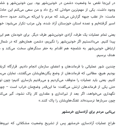
در این‌جا نقص ما وضعیت دشمن در خونین‌شهر بود. بین خونین‌شهر و ش
وجود داشت. یکی از مهم‌ترین حوادثی که رخ داد و من سعی می‌کنم این حادثه
اسیر گرفته‌ایم و عمده استان خوزستان آزاد شده، ولی مرتب تکرار می‌شود: خ
یعنی تمام عملیات یک طرف، آزادی خونین‌شهر طرف دیگر. برای خودمان هم ا
پیدا کنیم. می‌دانستیم اگر خونین‌شهر را نگیریم، دشمن همان‌طور که در شمال
ارتباطی خونین‌شهر به شلمچه هم اقدام به حفر سنگرهای سخت می‌کند و ما 
هدف برسیم.
چندین شور عملیاتی با فرماندهان و اعضای سازمان انجام دادیم. قرارگاه کربلا 
بودیم هیچ، مطالبی که فرماندهان از وضع یگان‌های‌شان می‌گفتند، نمایان می‌س
کنیم. یعنی باید عملیات را متوقف می‌کردیم و می‌رفتیم بازساری کنیم؛ چون توا
حتی یکی از فرماندهان ارتش می‌گفت: ما این‌قدر وضع‌مان خراب است – چون 
نگهداری می‌خواهد، اگر بعد از تیراندازی و مقداری کار پاک نشود، گیر می‌کند
چون سربازها نرسیده‌اند تفنگ‌های‌شان را پاک کنند.»
بی‌تابی مردم برای آزادسازی خرمشهر
طراح عملیات آزادسازی خرمشهر پس از تشریح وضعیت مشکلاتی که نیروها با 