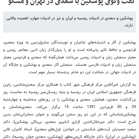
گفت وگوی پوشکین با سعدی در تهران و مسکو
پوشکین و سعدی در ادبیات روسیه و ایران و نیز در ادبیات جهان، اهمیت والایی
دارند.
پوشکین از آثار و اندیشه‌های شاعران و نویسندگان مشرق‌زمین به ویژه سعدی،
فردوسی و حافظ تاثیر پذیرفته است و او را بنیان‌گذار زبان ادبی معاصر روسی و
معیار سنجش زبان و ادبیات روسی می‌دانند همان‌گونه که سعدی و فردوسی معیار
سنجش زبان و ادبیات فارسی هستند. سنجش آثار سعدی و پوشکین و جایگاه آن
در ادبیات جهانی در شناخت این دو شاعر برجسته بسیار مهم است.
به گزارش خبرآنلاین مرکز فرهنگی شهر کتاب با همکاری مرکز سعدی‌شناسی، رایزن
فرهنگی جمهوری اسلامی ایران در روسیه و بنیاد روسکی‌میر روسیه به مناسبت روز
بزرگداشت سعدی، همایش سعدی و پوشکین را در روزهای سه‌شنبه و چهارشنبه
29 و 30 فروردین 1391 ساعت 15 برگزار می‌‌کند. سعدی‌شناسان و
پوشکین‌شناسانی که در این دو روز سخن می‌گویند و عنوان سخنرانی‌شان بدین
شرح است: دکتر میرجلال‌الدین کزازی (دلیری سعدی، بی‌باکی پوشکین)، دکتر
سعید حمیدیان (بت‌های شکستنی در خواندن غزل‌های سعدی)، استاد کامران فانی
(پوشکین در ایران)، دکتر جان‌الله کریمی‌مطهر (پوشکین، سعدی جوان روسیه)، دکتر