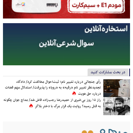
در بحث مشارکت کنید
رأی جنجالی درباره تغییر نام؛ ثبت‌احوال مخالفت کرد/ دادگاه
تجدیدنظر تغییر نام «رقیه» به «رویا» را پذیرفت/ استدلال مهم قضات
درباره حق هویت
راز ۱۵ روز بی‌خبری از حمیدرضا رجب‌زاده فاش شد/ مداح جوان چگونه
به قتل رسید؟ روایت یک قرار مرگ با دختر بلاگر