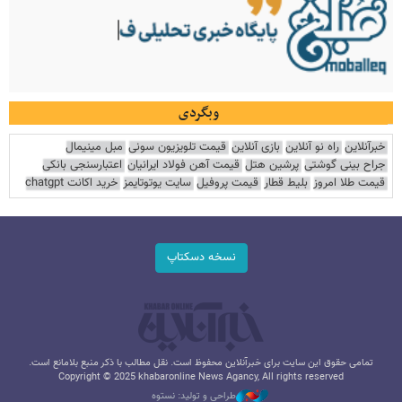
وبگردی
خبرآنلاین
راه نو آنلاین
بازی آنلاین
قیمت تلویزیون سونی
مبل مینیمال
جراح بینی گوشتی
پرشین هتل
قیمت آهن فولاد ایرانیان
اعتبارسنجی بانکی
قیمت طلا امروز
بلیط قطار
قیمت پروفیل
سایت یوتوتایمز
خرید اکانت chatgpt
نسخه دسکتاپ
تمامی حقوق این سایت برای خبرآنلاین محفوظ است. نقل مطالب با ذکر منبع بلامانع است.
Copyright © 2025 khabaronline News Agancy, All rights reserved
طراحی و تولید: نستوه