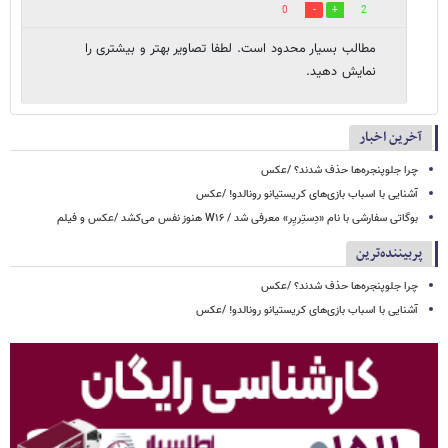
0
2
مطالب بسیار محدود است. لطفا تصاویر بهتر و بیشتری را
نمایش دهید.
آخرین اخبار
چرا جلوپنجره‌ها حذف شدند؟ /عکس
آشنایی با اسباب‌ بازی‌های کریستیانو رونالدو! /عکس
بوگاتی سفارشی با نام «دِستِریِر» معرفی شد / W۱۶ هنوز نفس می‌کشد /عکس و فیلم
پربیننده‌ترین
چرا جلوپنجره‌ها حذف شدند؟ /عکس
آشنایی با اسباب‌ بازی‌های کریستیانو رونالدو! /عکس