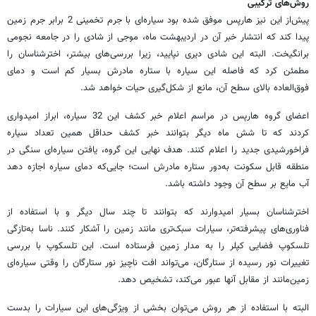
روش‌های ترکیبی
پیش‌از این نیز هارپس موفق شده بود سیاره‌ای با جرم تخمینی 2 برابر جرم زمین
پیدا کند که انتشار خبر آن در اردیبهشت ماه، موجی از شادی را در جامعه نجومی
برانگیخت. البته این شادی دیری نپایید، زیرا بررسی‌های بیشتر، اخترشناسان را
مطمئن کرد که فاصله این سیاره با ستاره مادرش بسیار کم است و دمای
فوق‌العاده بالای سطح آن، مانع از شکل‌گیری حیات خواهد شد.
اعضای گروه هارپس در مراسم اعلام خبر کشف این 32 سیاره، ابراز امیدواری
کردند که تا شش ماه دیگر بتوانند خبر کشف حداقل همین تعداد سیاره
فراخورشیدی جدید را اعلام کنند. هدف نهایی این گروه، یافتن سیاره‌ای سنگی در
منطقه قابل سکونت به‌دور ستاره مادرش است؛ جایی‌که دمای سیاره اجازه دهد
آب مایع بر سطح آن وجود داشته باشد.
اخترشناسان بسیار امیدوارند که بتوانند تا چند سال دیگر و با استفاده از
فناوری‌های پیشرفته‌تر، سیارات سبک‌تری مانند زمین را آشکار کنند. ناسا به‌تازگی
تلسکوپ فضایی کپلر را به مدار زمین فرستاده است. این تلسکوپ با بررسی
تغییرات نور رسیده از ستارگان، می‌تواند افت ناچیز نور ستارگان را وقتی سیاره‌ای
زمین‌مانند از مقابل آنها عبور می‌کند، تشخیص دهد.
البته با استفاده از هر روش می‌توان بخشی از ویژگی‌های این سیارات را بدست