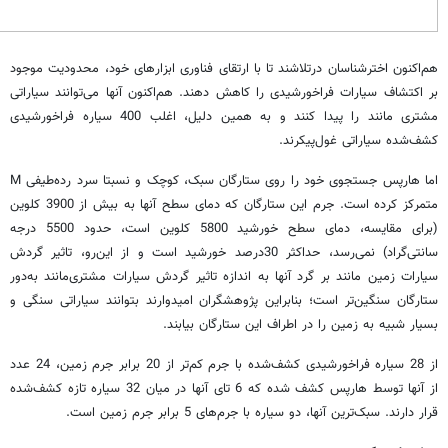
هم‌اکنون اخترشناسان درتلاشند تا با ارتقای فناوری ابزارهای خود، محدودیت موجود
بر اکتشاف سیارات فراخورشیدی را کاهش دهند. هم‌اکنون آنها می‌توانند سیاراتی
مشتری مانند را پیدا کنند و به همین دلیل، اغلب 400 سیاره فراخورشیدی
کشف‌شده سیاراتی غول‌پیکرند.
اما هارپس جستجوی خود را روی ستارگان سبک، کوچک و نسبتا سرد رده‌طیفی M
متمرکز کرده است. جرم این ستارگان که دمای سطح آنها به بیش از 3900 کلوین
(برای مقایسه، دمای سطح خورشید 5800 کلوین است، حدود 5500 درجه
سانتی‌گراد) نمی‌رسد، حداکثر 30درصد خورشید است و از این‌رو، تاثیر گردش
سیارات زمین مانند بر گرد آنها به اندازه تاثیر گردش سیارات مشتری‌مانند به‌دور
ستارگان سنگین‌تر است؛ بنابراین پژوهشگران امیدوارند بتوانند سیاراتی سنگی و
بسیار شبیه به زمین را در اطراف این ستارگان بیابند.
از 28 سیاره فراخورشیدی کشف‌شده با جرم کم‌تر از 20 برابر جرم زمین، 24 عدد
از آنها توسط هارپس کشف شده که 6 تای آنها در میان 32 سیاره تازه کشف‌شده
قرار دارند. سبک‌ترین آنها، دو سیاره با جرم‌های 5 برابر جرم زمین است.