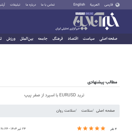
فارسی
العربية
English
تماس با ما
درباره ما
تبلیغات
آرشی
صفحه اصلی
سیاست
اقتصاد
فرهنگ
جامعه
بین‌الملل
ورزش
تا
مطالب پیشنهادی
ترید EURUSD با اسپرد از صفر پیپ
صفحه اصلی
سلامت
سلامت روان
۲۴ تیر ۱۴۰۴ - ۲۰:۲۴
۴ نفر