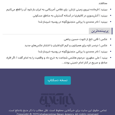
مخالفند
ببینید | فرمانده نیروی زمینی ارتش: پای نظامی آمریکایی به ایران باز شود آن را قطع می‌کنیم
ببینید | آتش‌سوزی در کالیفرنیا در آستانه گسترش به مناطق مسکونی
ببینید | نادر محمدی با پرتابی منجنیق‌گونه در روسیه خبرساز شد!
پربیننده‌ترین
عکس | قابی تلخ از تابوت حسین پناهی
عکس | دردسر تازه برای همیلتون و کیم کارداشیان با انتشار عکس‌های جدید
ببینید | نادر محمدی با پرتابی منجنیق‌گونه در روسیه خبرساز شد!
بینید | علی مطهری: مرحوم هاشمی شجاعت به خرج داد و واقعیت را به امام گفت / اگر افراد
صادق و صریح در کنار امام خمینی بودند...
نسخه دسکتاپ
تمامی حقوق این سایت برای خبرآنلاین محفوظ است. نقل مطالب با ذکر منبع بلامانع است.
Copyright © 2025 khabaronline News Agancy, All rights reserved