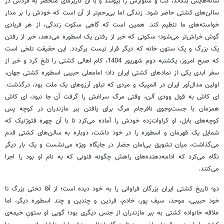
شانه‌هایش بتکاند، کت و شلوارش را بپوشد و با آن کاریزمای منحصر به فردش در
سالن‌های کشتی حاضر شود. زندگی اما بی‌رحم‌تر از آن است که خودش را بر مدار
خواسته‌های ما تنظیم کند. همین است که گاهی سکوت زندگی، از هر فریادی
گوش خراش‌تر می‌شود؛ سکوتی که خبر از رفتن یک اسطوره می‌دهد، خبر از رفتن
یک بزرگ و یک ستون خانه که دیگر قرار نیست برگردد. این حقیقت تلخی است
که صبح امروز، یکشنبه دوم شهریور 1404، کام اهالی کشتی را تلخ کرد و خبر از
سفر ابدی یکی از نمادهای کشتی ایران داد؛ امامعلی حبیبی اسطوره کشتی جهان،
اولین مدال‌آور ایران در المپیک و مردی که تبلور آرزوهای یک ملت بود، درگذشت.
ای کاش به قول وودی آلن، وقتی مرگ سراغش را گرفت آن جا نبود، ای کاش
همزمان با جست‌وجوی نافرجام مرگ برای یافتن ببر مازندران در کوچه پس
کوچه‌های بابل، او کراوات‌زده خودش را آماده می‌کرد تا با آن چهره فتوژنیک که
شمایل یک قهرمان و اسطوره را در خود داشت، دوباره به سالن‌های کشتی قدم
می‌گذاشت، میان تشویق بی‌امان حضار در جایگاه ویژه می‌نشست و یک بار دیگر
نگاه می‌کرد که ادامه‌دهنده‌های راهش چگونه فنونی که به نام او بود را اجرا
می‌کنند.
دو؛ تاریخ کشتی ایران بزرگان فراوانی را به خود دیده است؛ از آقا تختی بزرگ تا
خود حبیبی، موحد، سیف پور، خادم، فردین و چندین و چند اسطوره دیگر، اما
علاقه خانواده کشتی به ببر مازندران از جنس دیگری بود؛ گویی او ستونِ خیمه‌ی