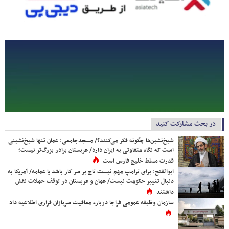
در بحث مشارکت کنید
شیخ‌نشین‌ها چگونه فکر می‌کنند؟/ مسجدجامعی: عمان تنها شیخ‌نشینی
است که نگاه متفاوتی به ایران دارد/ عربستان برادر بزرگ‌تر نیست؛
قدرت مسلط خلیج فارس است
ابوالفتح: برای ترامپ مهم نیست تاج بر سر کار باشد یا عمامه/ آمریکا به
دنبال تغییر حکومت نیست/ عمان و عربستان در توقف حملات نقش
داشتند
سازمان وظیفه عمومی فراجا درباره معافیت سربازان فراری اطلاعیه داد