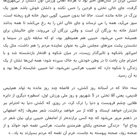
کشتی ایران در سال‌های اخیر بود تا هرگاه اهالی ورزش اول دلشان از بی‌مهری‌ها
گرفت، جای خالی تختی و فردین را حس نکنند و دلشان خوش باشد هنوز یک
بزرگ در خانه مانده است. حالا اما بدون حبیبی، گویی دیوار خانه فرو ریخته است،
سوز می‌آید، همه را می ترساند و جای خالی اش را به رخ می‌کشد تا همه بدانند
اعتبار خانه به بزرگان آن است و وقتی بزرگان آن می‌روند، جای خالیشان برای
همیشه حس می‌شود. حبیبی هم همینطور بود، او که سابقه بازی در سینما و
نشستن پشت میزهای مجلس ملی به عنوان نماینده مردم را هم داشت، مثل یک
امپراتور باشکوه و تاثیرگذار زیست، در میان شکوه و افتخار بازنشسته شد و با
احترام جان باخت تا در وطن خودش به خاک سپرده شود؛ همه این‌ها نشان از یک
زندگی با شکوه دارد که نصیب هرکسی نمی‌شود، اما حبیبی شایسته آن‌ها بود و
به آن رسید.
سه؛ حالا که در آستانه روز کشتی، در فاصله چند روز مانده به تولد هم‌تیمی
قدیمی، یعنی آقا تختی در 5 شهریور و روز ملی ورزش اول، اسطوره دیگری از دایره
طلایی چشم فروبست و دنیا را ترک کرد، در روزی که کشتی دنیا به احترام ببر
مازندران خواهد ایستاد و کلاه از سر خواهد برداشت، شعر معروف ژاله اصفهانی
در ذهنم مرور می‌شود که چه کسی برازنده‌تر از امامعلی حبیبی برای بیان شعر در
وداع او؟ «زندگی صحنه‌ی یکتای هنرمندی ماست، هرکسی نغمه خود خوانَد و از
صحنه رَوَد، صحنه پیوسته به جاست، خرم آن نغمه که مردم بسپارند به یاد...»