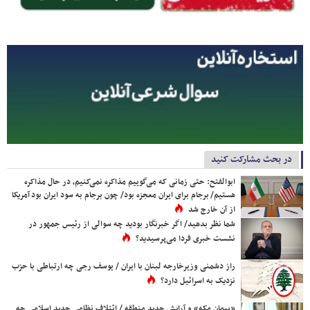
در بحث مشارکت کنید
ابوالفتح: حتی زمانی که می‌گوییم مذاکره نمی‌کنیم، در حال مذاکره
هستیم/ برجام برای ایران معجزه بود/ چون برجام به سود ایران بود آمریکا
از آن خارج شد
شما نظر بدهید/ اگر خبرنگار بودید چه سوالی از رئیس جمهور در
نشست خبری فردا می‌پرسیدید؟
راز دشمنی وزیرخارجه لبنان با ایران / یوسف رجی چه ارتباطی با حزب
نزدیک به اسرائیل دارد؟
«پیمان مکه» و آرایش جدید منطقه / ائتلاف نظامی جدید اسلامی چه