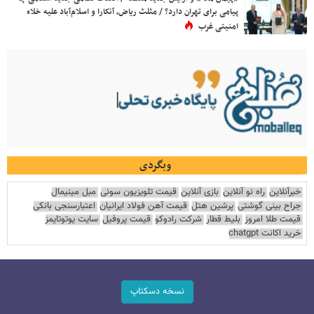
پیامی برای تهران دارد؟ / مثلث ریاض، آنکارا و اسلام‌آباد علیه خلاء
امنیتی غرب
وبگردی
خبرآنلاین
راه نو آنلاین
بازی آنلاین
قیمت تلویزیون سونی
مبل مینیمال
جراح بینی گوشتی
پرشین هتل
قیمت آهن فولاد ایرانیان
اعتبارسنجی بانکی
قیمت طلا امروز
بلیط قطار
شرکت رادوکو
قیمت پروفیل
سایت یوتوتایمز
خرید اکانت chatgpt
نسخه دسکتاپ